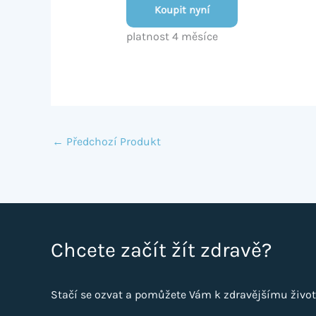
Koupit nyní
platnost 4 měsíce
←
Předchozí Produkt
Chcete začít žít zdravě?
Stačí se ozvat a pomůžete Vám k zdravějšímu život