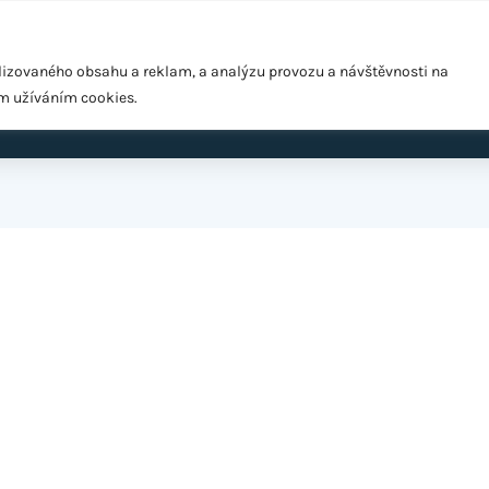
Pražská 1279/18, Praha 10 – Hostivař, 102 00
lizovaného obsahu a reklam, a analýzu provozu a návštěvnosti na
ím užíváním cookies.
ardio
EMS Easy Shape
Výživové poradenství
Cen