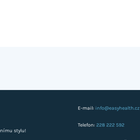
E-mail:
info@easyhealth.cz
Telefon:
228 222 592
nímu stylu!