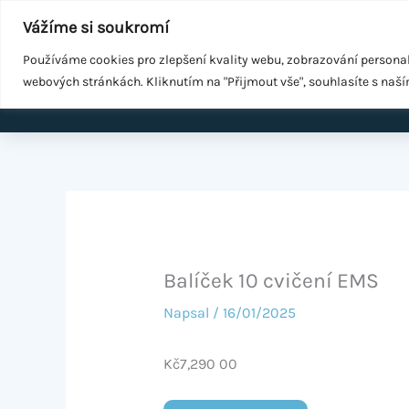
Přeskočit
Součást
WeGrow Group
Vážíme si soukromí
na
Malé změny ke zdraví
obsah
Používáme cookies pro zlepšení kvality webu, zobrazování persona
webových stránkách. Kliknutím na "Přijmout vše", souhlasíte s naš
Domů
EMS k
Balíček 10 cvičení EMS
Napsal
/
16/01/2025
Kč7,290 00