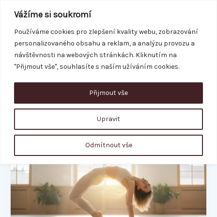
Přeskočit
Vážíme si soukromí
na
obsah
Používáme cookies pro zlepšení kvality webu, zobrazování
personalizovaného obsahu a reklam, a analýzu provozu a
REZERVACE
návštěvnosti na webových stránkách. Kliknutím na
"Přijmout vše", souhlasíte s naším užíváním cookies.
Přijmout vše
bolest v kříži
Upravit
Zpevnění
Odmítnout vše
pánevního
dna:
Průvodce
pro
ženy
po
porodu