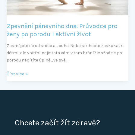
i
aktivní
život
Zpevnění pánevního dna: Průvodce pro
ženy po porodu i aktivní život
Zasmějete se od srdce a… ouha. Nebo si chcete zaskákat s
dětmi, ale vnitřní nejistota vám v tom brání? Možná se po
porodu necítíte úplně „ve své…
Číst více »
Chcete začít žít zdravě?