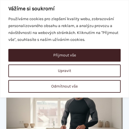
Přeskočit
Vážíme si soukromí
na
obsah
Používáme cookies pro zlepšení kvality webu, zobrazování
personalizovaného obsahu a reklam, a analýzu provozu a
REZERVACE
návštěvnosti na webových stránkách. Kliknutím na "Přijmout
vše", souhlasíte s naším užíváním cookies.
Přijmout vše
budování svalů
Upravit
Co
Odmítnout vše
jíst
po
cvičení:
Kompletní
průvodce
pro
maximální