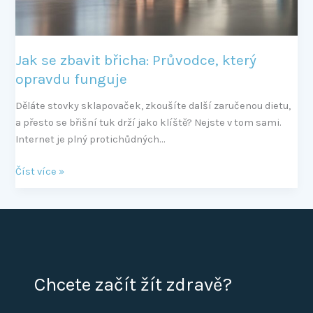
Jak se zbavit břicha: Průvodce, který
opravdu funguje
Děláte stovky sklapovaček, zkoušíte další zaručenou dietu,
a přesto se břišní tuk drží jako klíště? Nejste v tom sami.
Internet je plný protichůdných…
Číst více »
Chcete začít žít zdravě?