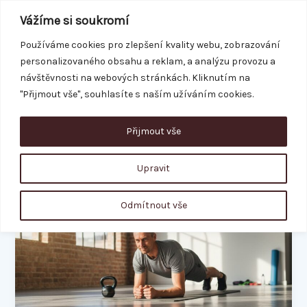
Přeskočit
Vážíme si soukromí
na
obsah
Používáme cookies pro zlepšení kvality webu, zobrazování
personalizovaného obsahu a reklam, a analýzu provozu a
REZERVACE
návštěvnosti na webových stránkách. Kliknutím na
"Přijmout vše", souhlasíte s naším užíváním cookies.
Přijmout vše
cviky na břicho
Upravit
Jak
Odmítnout vše
se
zbavit
břicha:
Průvodce,
který
opravdu
funguje