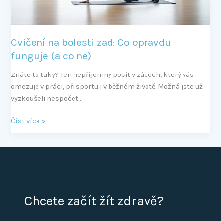
co
ne)
Cvičení na bolesti zad: Co opravdu
funguje (a co ne)
Znáte to taky? Ten nepříjemný pocit v zádech, který vás
omezuje v práci, při sportu i v běžném životě. Možná jste už
vyzkoušeli nespočet…
Číst více »
Chcete začít žít zdravě?