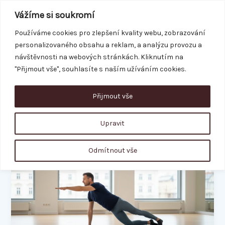
Přeskočit
Vážíme si soukromí
na
obsah
Používáme cookies pro zlepšení kvality webu, zobrazování
personalizovaného obsahu a reklam, a analýzu provozu a
REZERVACE
návštěvnosti na webových stránkách. Kliknutím na
"Přijmout vše", souhlasíte s naším užíváním cookies.
Přijmout vše
cviky na záda
Upravit
Cvičení
Odmítnout vše
na
bolesti
zad:
Co
opravdu
funguje
(a