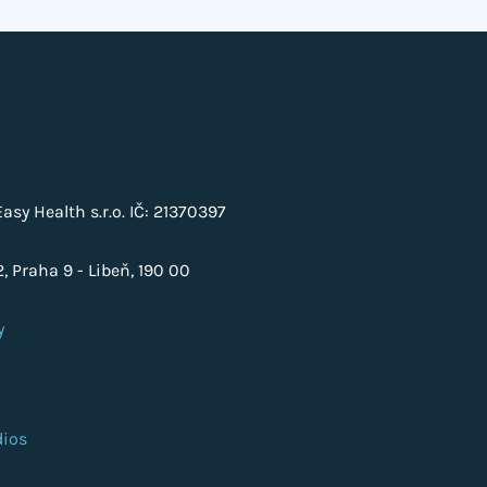
sy Health s.r.o. IČ: 21370397
, Praha 9 - Libeň, 190 00
y
ios