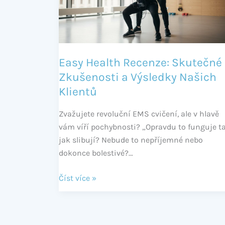
Zkušenosti
a
Výsledky
Našich
Klientů
Easy Health Recenze: Skutečné
Zkušenosti a Výsledky Našich
Klientů
Zvažujete revoluční EMS cvičení, ale v hlavě
vám víří pochybnosti? „Opravdu to funguje ta
jak slibují? Nebude to nepříjemné nebo
dokonce bolestivé?…
Číst více »