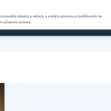
Pražská 1279/18, Praha 10 – Hostivař, 102 00
lizovaného obsahu a reklam, a analýzu provozu a návštěvnosti na
ím užíváním cookies.
ardio
EMS Easy Shape
Výživové poradenství
Cen