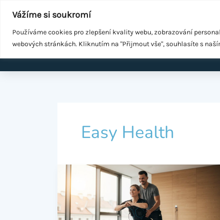
Přeskočit
Součást
WeGrow Group
Vážíme si soukromí
na
Malé změny ke zdraví
obsah
Používáme cookies pro zlepšení kvality webu, zobrazování persona
webových stránkách. Kliknutím na "Přijmout vše", souhlasíte s naš
Domů
EMS k
Easy Health
Easy
Health
Recenze:
Skutečné