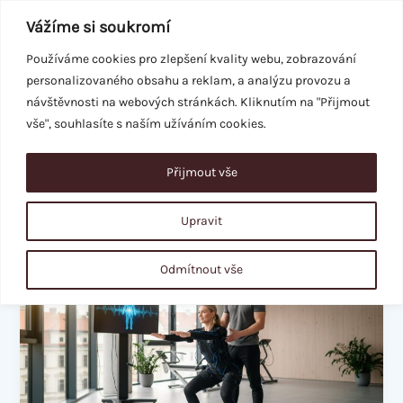
Přeskočit
Vážíme si soukromí
na
obsah
Používáme cookies pro zlepšení kvality webu, zobrazování
personalizovaného obsahu a reklam, a analýzu provozu a
REZERVACE
návštěvnosti na webových stránkách. Kliknutím na "Přijmout
vše", souhlasíte s naším užíváním cookies.
Přijmout vše
efektivní cvičení
Upravit
Váš
Odmítnout vše
první
EMS
trénink:
Co
vás
čeká
krok