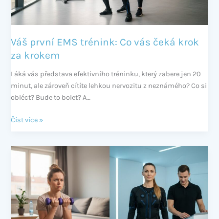
za
krokem
Váš první EMS trénink: Co vás čeká krok
za krokem
Láká vás představa efektivního tréninku, který zabere jen 20
minut, ale zároveň cítíte lehkou nervozitu z neznámého? Co si
obléct? Bude to bolet? A…
Číst více »
Cvičení
doma
vs.
EMS:
Co
je