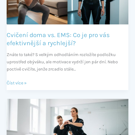
pro
vás
efektivnější
a
rychlejší?
Cvičení doma vs. EMS: Co je pro vás
efektivnější a rychlejší?
Znáte to také? S velkým odhodláním rozložíte podložku
uprostřed obýváku, ale motivace vydrží jen pár dní. Nebo
poctivě cvičíte, jenže zrcadlo stále…
Číst více »
EMS
trénink
recenze:
Skutečné
zkušenosti