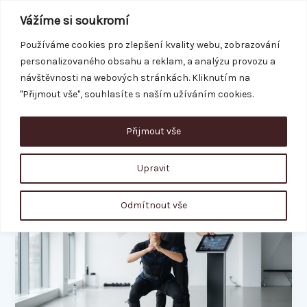
Přeskočit
Vážíme si soukromí
na
obsah
Používáme cookies pro zlepšení kvality webu, zobrazování
personalizovaného obsahu a reklam, a analýzu provozu a
REZERVACE
návštěvnosti na webových stránkách. Kliknutím na
"Přijmout vše", souhlasíte s naším užíváním cookies.
Přijmout vše
elektro-myo-stimulace
Upravit
Co
Odmítnout vše
je
EMS
cvičení?
Kompletní
průvodce
pro
začátečníky