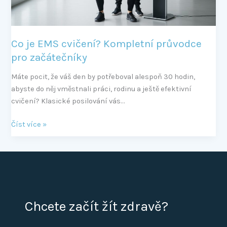
Co je EMS cvičení? Kompletní průvodce
pro začátečníky
Máte pocit, že váš den by potřeboval alespoň 30 hodin,
abyste do něj vměstnali práci, rodinu a ještě efektivní
cvičení? Klasické posilování vás…
Číst více »
Chcete začít žít zdravě?