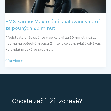
minut
EMS kardio: Maximální spalování kalorií
za pouhých 20 minut
Představte si, že spálíte více kalorií za 20 minut, než za
hodinu na běžeckém pásu. Zní to jako sen, zvlášť když váš
kalendář praská ve švech a…
Číst více »
Chcete začít žít zdravě?