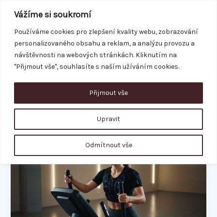
Přeskočit
Vážíme si soukromí
na
obsah
Používáme cookies pro zlepšení kvality webu, zobrazování
personalizovaného obsahu a reklam, a analýzu provozu a
REZERVACE
návštěvnosti na webových stránkách. Kliknutím na
"Přijmout vše", souhlasíte s naším užíváním cookies.
Přijmout vše
ems kardio
Upravit
EMS
Odmítnout vše
kardio:
Maximální
spalování
kalorií
za
pouhých
20