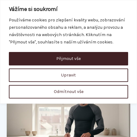
Přeskočit
Vážíme si soukromí
na
obsah
Používáme cookies pro zlepšení kvality webu, zobrazování
personalizovaného obsahu a reklam, a analýzu provozu a
REZERVACE
návštěvnosti na webových stránkách. Kliknutím na
"Přijmout vše", souhlasíte s naším užíváním cookies.
Přijmout vše
fitness výživa
Upravit
Co
Odmítnout vše
jíst
po
cvičení:
Kompletní
průvodce
pro
maximální