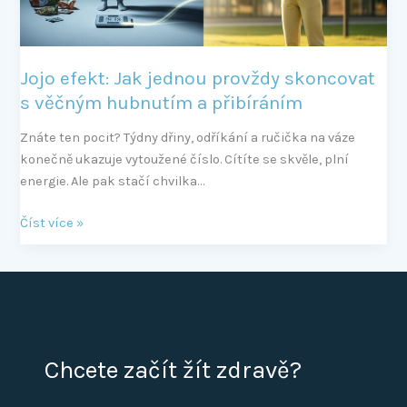
hubnutím
a
přibíráním
Jojo efekt: Jak jednou provždy skoncovat
s věčným hubnutím a přibíráním
Znáte ten pocit? Týdny dřiny, odříkání a ručička na váze
konečně ukazuje vytoužené číslo. Cítíte se skvěle, plní
energie. Ale pak stačí chvilka…
Číst více »
Chcete začít žít zdravě?