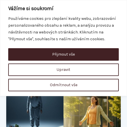
Přeskočit
Vážíme si soukromí
na
obsah
Používáme cookies pro zlepšení kvality webu, zobrazování
personalizovaného obsahu a reklam, a analýzu provozu a
REZERVACE
návštěvnosti na webových stránkách. Kliknutím na
"Přijmout vše", souhlasíte s naším užíváním cookies.
Přijmout vše
jak zhubnout
Upravit
Jojo
Odmítnout vše
efekt:
Jak
jednou
provždy
skoncovat
s
věčným