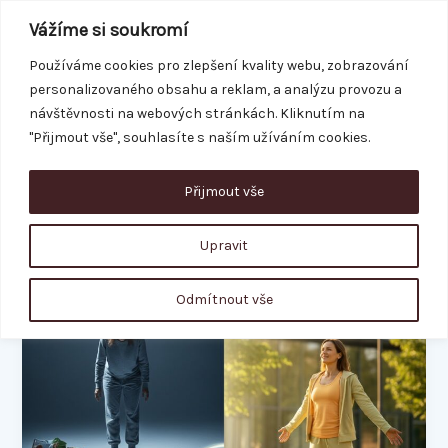
Přeskočit
Vážíme si soukromí
na
obsah
Používáme cookies pro zlepšení kvality webu, zobrazování
personalizovaného obsahu a reklam, a analýzu provozu a
REZERVACE
návštěvnosti na webových stránkách. Kliknutím na
"Přijmout vše", souhlasíte s naším užíváním cookies.
Přijmout vše
jojo efekt
Upravit
Jojo
Odmítnout vše
efekt:
Jak
jednou
provždy
skoncovat
s
věčným