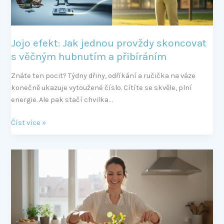
hubnutím
a
přibíráním
Jojo efekt: Jak jednou provždy skoncovat
s věčným hubnutím a přibíráním
Znáte ten pocit? Týdny dřiny, odříkání a ručička na váze
konečně ukazuje vytoužené číslo. Cítíte se skvěle, plní
energie. Ale pak stačí chvilka…
Číst více »
Zdravé
stravovací
návyky:
Průvodce,
který
opravdu