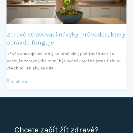
funguje
Zdravé stravovací návyky: Průvodce, který
opravdu funguje
Už vás unavuje neustálý kolotoč diet, počítání kalorií a
pocit, že zdravé jídlo musí být nudné? Možná jste už zkusili
všechno, jen aby se kila…
Číst více »
Chcete začít žít zdravě?