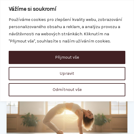
Přeskočit
Vážíme si soukromí
na
obsah
Používáme cookies pro zlepšení kvality webu, zobrazování
personalizovaného obsahu a reklam, a analýzu provozu a
REZERVACE
návštěvnosti na webových stránkách. Kliknutím na
"Přijmout vše", souhlasíte s naším užíváním cookies.
Přijmout vše
Kegelovy cviky
Upravit
Zpevnění
Odmítnout vše
pánevního
dna:
Průvodce
pro
ženy
po
porodu