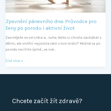
i
aktivní
život
Zpevnění pánevního dna: Průvodce pro
ženy po porodu i aktivní život
Zasmějete se od srdce a… ouha. Nebo si chcete zaskákat s
dětmi, ale vnitřní nejistota vám v tom brání? Možná se po
porodu necítíte úplně „ve své…
Číst více »
Chcete začít žít zdravě?