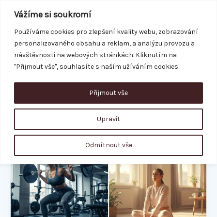
Přeskočit
Vážíme si soukromí
na
obsah
Používáme cookies pro zlepšení kvality webu, zobrazování
personalizovaného obsahu a reklam, a analýzu provozu a
REZERVACE
návštěvnosti na webových stránkách. Kliknutím na
"Přijmout vše", souhlasíte s naším užíváním cookies.
Přijmout vše
posilování
Upravit
Regenerace
Odmítnout vše
svalů:
Proč
je
stejně
důležitá
jako
trénink