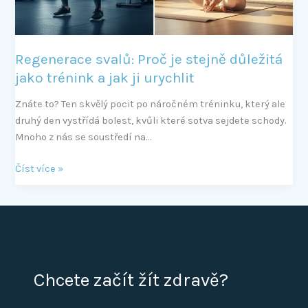
a
jak
ji
Regenerace svalů: Proč je stejně důležitá
urychlit
jako trénink a jak ji urychlit
Znáte to? Ten skvělý pocit po náročném tréninku, který ale
druhý den vystřídá bolest, kvůli které sotva sejdete schody.
Mnoho z nás se soustředí na…
Číst více »
Chcete začít žít zdravě?