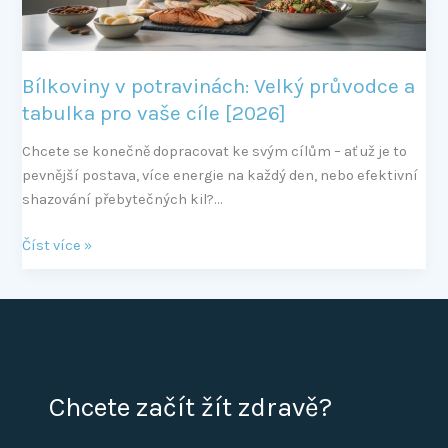
vaše
cíle
[2026]
Bílkoviny v potravinách: Velký průvodce a
tabulka pro vaše cíle [2026]
Chcete se konečně dopracovat ke svým cílům – ať už je to
pevnější postava, více energie na každý den, nebo efektivní
shazování přebytečných kil?…
Číst více »
Chcete začít žít zdravě?