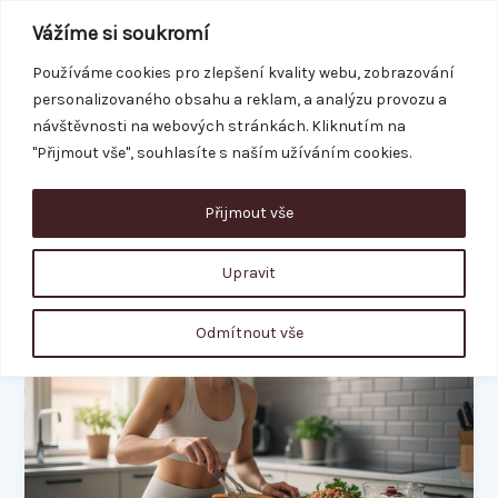
Přeskočit
Vážíme si soukromí
na
obsah
Používáme cookies pro zlepšení kvality webu, zobrazování
personalizovaného obsahu a reklam, a analýzu provozu a
REZERVACE
návštěvnosti na webových stránkách. Kliknutím na
"Přijmout vše", souhlasíte s naším užíváním cookies.
Přijmout vše
proteiny
Upravit
Bílkoviny
Odmítnout vše
v
potravinách:
Velký
průvodce
a
tabulka
pro