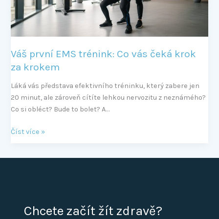
krok
za
krokem
Váš první EMS trénink: Co vás čeká krok
za krokem
Láká vás představa efektivního tréninku, který zabere jen
20 minut, ale zároveň cítíte lehkou nervozitu z neznámého?
Co si obléct? Bude to bolet? A…
Číst více »
Chcete začít žít zdravě?