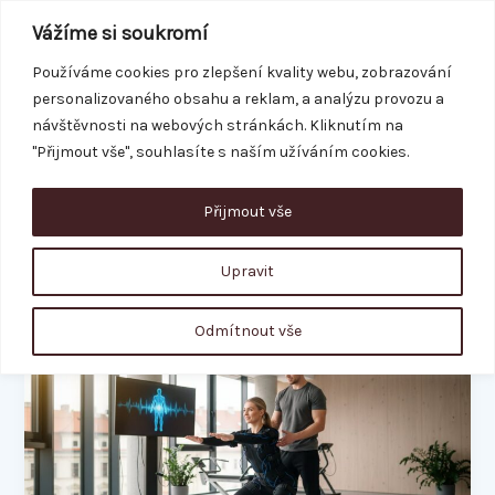
Přeskočit
Vážíme si soukromí
na
obsah
Používáme cookies pro zlepšení kvality webu, zobrazování
personalizovaného obsahu a reklam, a analýzu provozu a
REZERVACE
návštěvnosti na webových stránkách. Kliknutím na
"Přijmout vše", souhlasíte s naším užíváním cookies.
Přijmout vše
průvodce pro
začátečníky
Upravit
Odmítnout vše
Váš
první
EMS
trénink:
Co
vás
čeká