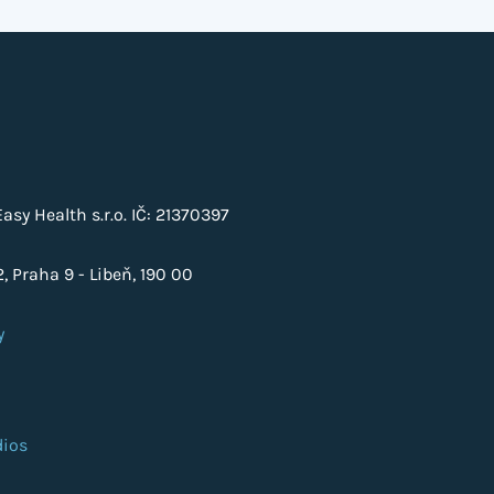
sy Health s.r.o. IČ: 21370397
, Praha 9 - Libeň, 190 00
y
ios