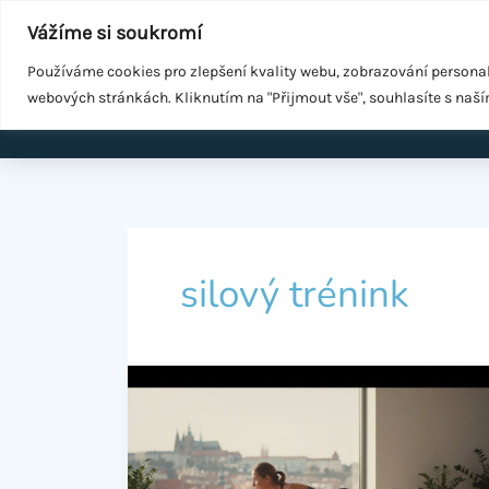
Přeskočit
Součást
WeGrow Group
Vážíme si soukromí
na
Malé změny ke zdraví
obsah
Používáme cookies pro zlepšení kvality webu, zobrazování persona
webových stránkách. Kliknutím na "Přijmout vše", souhlasíte s naš
Domů
EMS k
silový trénink
Jak
zpevnit
tělo:
Kompletní