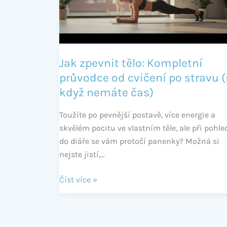
průvodce
od
cvičení
po
stravu
Jak zpevnit tělo: Kompletní
(i
průvodce od cvičení po stravu (
když
když nemáte čas)
nemáte
čas)
Toužíte po pevnější postavě, více energie a
skvělém pocitu ve vlastním těle, ale při pohle
do diáře se vám protočí panenky? Možná si
nejste jistí,…
Číst více »