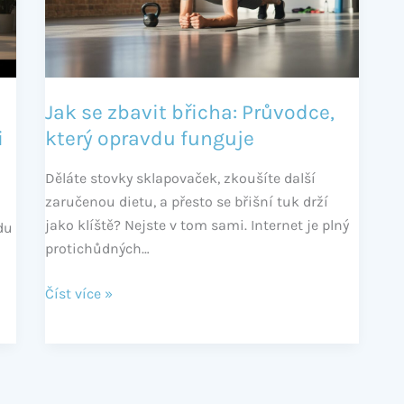
Průvodce,
který
opravdu
funguje
Jak se zbavit břicha: Průvodce,
i
který opravdu funguje
Děláte stovky sklapovaček, zkoušíte další
zaručenou dietu, a přesto se břišní tuk drží
jako klíště? Nejste v tom sami. Internet je plný
du
protichůdných…
Číst více »