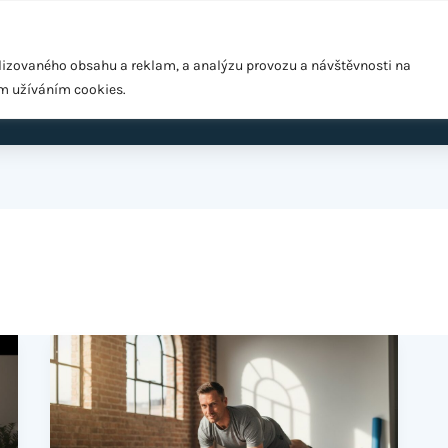
Pražská 1279/18, Praha 10 – Hostivař, 102 00
lizovaného obsahu a reklam, a analýzu provozu a návštěvnosti na
ím užíváním cookies.
ardio
EMS Easy Shape
Výživové poradenství
Cen
Jak
se
zbavit
břicha: