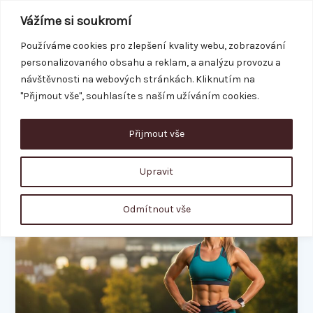
Přeskočit
Vážíme si soukromí
na
obsah
Používáme cookies pro zlepšení kvality webu, zobrazování
personalizovaného obsahu a reklam, a analýzu provozu a
REZERVACE
návštěvnosti na webových stránkách. Kliknutím na
"Přijmout vše", souhlasíte s naším užíváním cookies.
Přijmout vše
spalování tuků
Upravit
Jak
Odmítnout vše
zrychlit
metabolismus:
9
ověřených
tipů
pro
efektivní