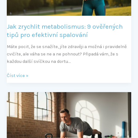
spalování
Jak zrychlit metabolismus: 9 ověřených
tipů pro efektivní spalování
Máte pocit, že se snažíte, jíte zdravěji a možná i pravidelně
cvičíte, ale váha se ne a ne pohnout? Připadá vám, že s
každou další svíčkou na dortu…
Číst více »
Jak
se
zbavit
břicha:
Průvodce,
který