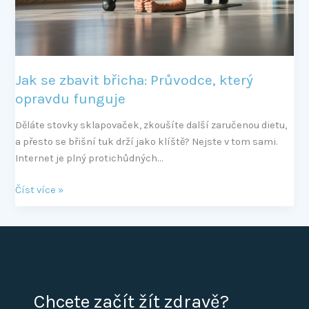
opravdu
funguje
Jak se zbavit břicha: Průvodce, který
opravdu funguje
Děláte stovky sklapovaček, zkoušíte další zaručenou dietu,
a přesto se břišní tuk drží jako klíště? Nejste v tom sami.
Internet je plný protichůdných…
Číst více »
Chcete začít žít zdravě?