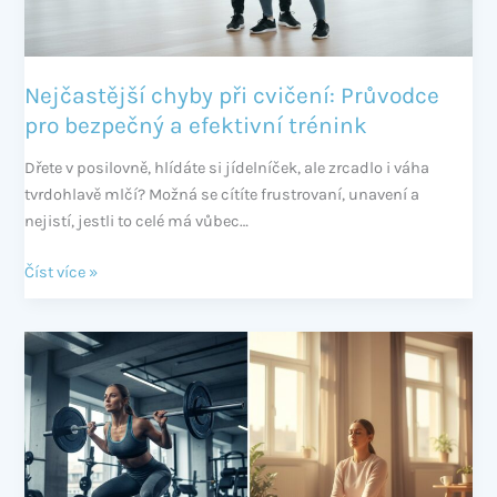
efektivní
trénink
Nejčastější chyby při cvičení: Průvodce
pro bezpečný a efektivní trénink
Dřete v posilovně, hlídáte si jídelníček, ale zrcadlo i váha
tvrdohlavě mlčí? Možná se cítíte frustrovaní, unavení a
nejistí, jestli to celé má vůbec…
Číst více »
Regenerace
svalů:
Proč
je
stejně
důležitá