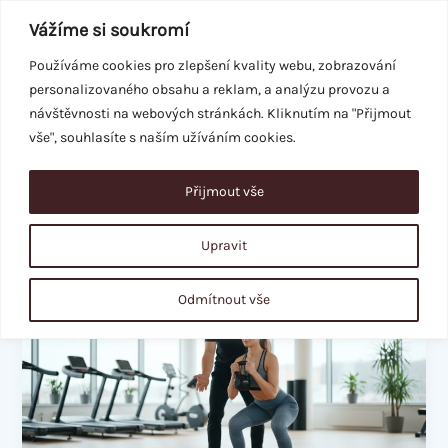
Přeskočit
Vážíme si soukromí
na
obsah
Používáme cookies pro zlepšení kvality webu, zobrazování
personalizovaného obsahu a reklam, a analýzu provozu a
REZERVACE
návštěvnosti na webových stránkách. Kliknutím na "Přijmout
vše", souhlasíte s naším užíváním cookies.
Přijmout vše
trénink
Upravit
Nejčastější
Odmítnout vše
chyby
při
cvičení:
Průvodce
pro
bezpečný
a