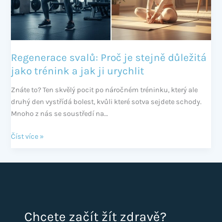
jako
trénink
a
jak
ji
Regenerace svalů: Proč je stejně důležitá
urychlit
jako trénink a jak ji urychlit
Znáte to? Ten skvělý pocit po náročném tréninku, který ale
druhý den vystřídá bolest, kvůli které sotva sejdete schody.
Mnoho z nás se soustředí na…
Číst více »
Chcete začít žít zdravě?