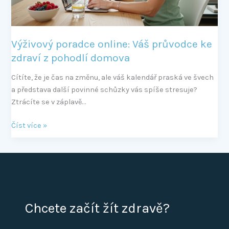
pohodlí
domova
Výživový poradce online: Váš průvodce ke
zdraví z pohodlí domova
Cítíte, že je čas na změnu, ale váš kalendář praská ve švech
a představa další povinné schůzky vás spíše stresuje?
Ztrácíte se v záplavě…
Číst více »
Chcete začít žít zdravě?