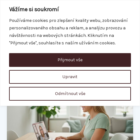
Přeskočit
Vážíme si soukromí
na
obsah
Používáme cookies pro zlepšení kvality webu, zobrazování
personalizovaného obsahu a reklam, a analýzu provozu a
REZERVACE
návštěvnosti na webových stránkách. Kliknutím na
"Přijmout vše", souhlasíte s naším užíváním cookies.
Přijmout vše
výživový poradce
Upravit
Výživový
Odmítnout vše
poradce
online:
Váš
průvodce
ke
zdraví
z