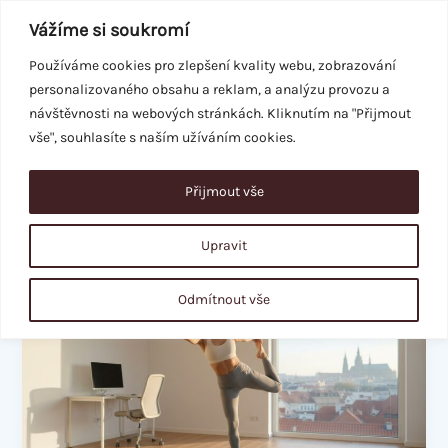
Přeskočit
Vážíme si soukromí
na
obsah
Používáme cookies pro zlepšení kvality webu, zobrazování
personalizovaného obsahu a reklam, a analýzu provozu a
REZERVACE
návštěvnosti na webových stránkách. Kliknutím na "Přijmout
vše", souhlasíte s naším užíváním cookies.
Přijmout vše
zaneprázdněná žena
Upravit
Cvičení
Odmítnout vše
pro
zaneprázdněné
ženy:
Jak
být
fit,
i