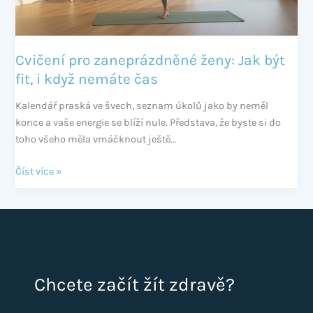
když
nemáte
čas
Cvičení pro zaneprázdněné ženy: Jak být
fit, i když nemáte čas
Kalendář praská ve švech, seznam úkolů jako by neměl
konce a vaše energie se blíží nule. Představa, že byste si do
toho všeho měla vmáčknout ještě…
Číst více »
Chcete začít žít zdravě?