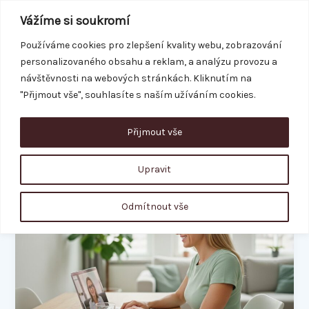
Přeskočit
Vážíme si soukromí
na
obsah
Používáme cookies pro zlepšení kvality webu, zobrazování
personalizovaného obsahu a reklam, a analýzu provozu a
REZERVACE
návštěvnosti na webových stránkách. Kliknutím na
"Přijmout vše", souhlasíte s naším užíváním cookies.
Přijmout vše
zdravá výživa
Upravit
Výživový
Odmítnout vše
poradce
online:
Váš
průvodce
ke
zdraví
z