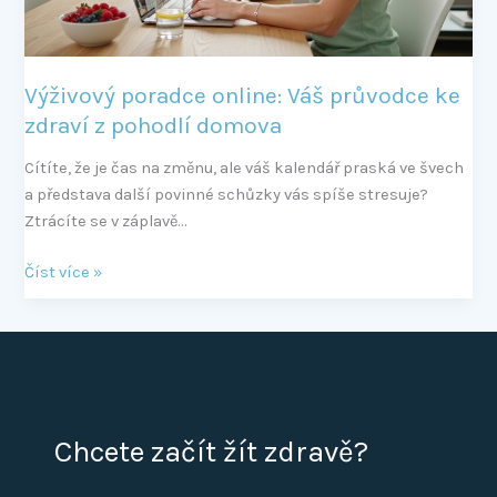
pohodlí
domova
Výživový poradce online: Váš průvodce ke
zdraví z pohodlí domova
Cítíte, že je čas na změnu, ale váš kalendář praská ve švech
a představa další povinné schůzky vás spíše stresuje?
Ztrácíte se v záplavě…
Číst více »
Chcete začít žít zdravě?