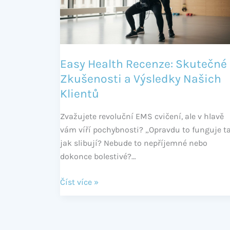
Zkušenosti
a
Výsledky
Našich
Klientů
Easy Health Recenze: Skutečné
Zkušenosti a Výsledky Našich
Klientů
Zvažujete revoluční EMS cvičení, ale v hlavě
vám víří pochybnosti? „Opravdu to funguje ta
jak slibují? Nebude to nepříjemné nebo
dokonce bolestivé?…
Číst více »