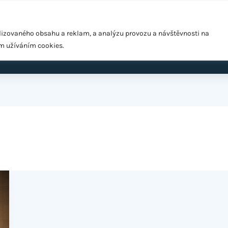
Pražská 1279/18, Praha 10 – Hostivař, 102 00
lizovaného obsahu a reklam, a analýzu provozu a návštěvnosti na
ím užíváním cookies.
ardio
EMS Easy Shape
Výživové poradenství
Cen