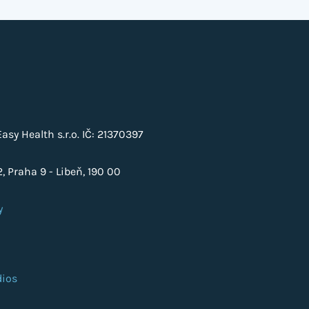
sy Health s.r.o. IČ: 21370397
, Praha 9 - Libeň, 190 00
y
ios