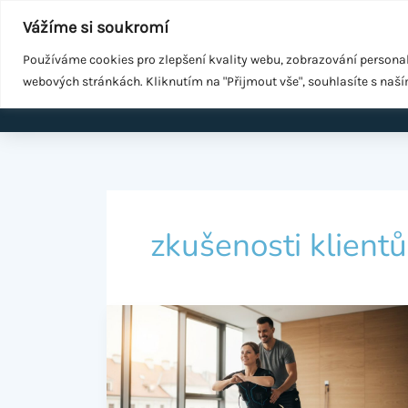
Přeskočit
Součást
WeGrow Group
Vážíme si soukromí
na
Malé změny ke zdraví
obsah
Používáme cookies pro zlepšení kvality webu, zobrazování persona
webových stránkách. Kliknutím na "Přijmout vše", souhlasíte s naš
Domů
EMS k
zkušenosti klientů
Easy
Health
Recenze:
Skutečné