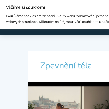
Přeskočit
Součást
WeGrow Group
Vážíme si soukromí
na
Malé změny ke zdraví
obsah
Používáme cookies pro zlepšení kvality webu, zobrazování persona
webových stránkách. Kliknutím na "Přijmout vše", souhlasíte s naš
Domů
EMS k
Zpevnění těla
Jak
zpevnit
tělo:
Kompletní