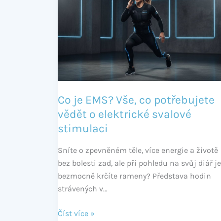
je
EMS?
Vše,
co
potřebujete
vědět
o
elektrické
Co je EMS? Vše, co potřebujete
svalové
vědět o elektrické svalové
stimulaci
stimulaci
Sníte o zpevněném těle, více energie a životě
bez bolesti zad, ale při pohledu na svůj diář j
bezmocně krčíte rameny? Představa hodin
strávených v…
Číst více »