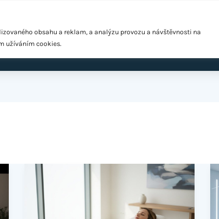
Pražská 1279/18, Praha 10 – Hostivař, 102 00
lizovaného obsahu a reklam, a analýzu provozu a návštěvnosti na
ím užíváním cookies.
ardio
EMS Easy Shape
Výživové poradenství
Cen
EMS
E
Easy
vs
Shape:
po
Formujte
Kt