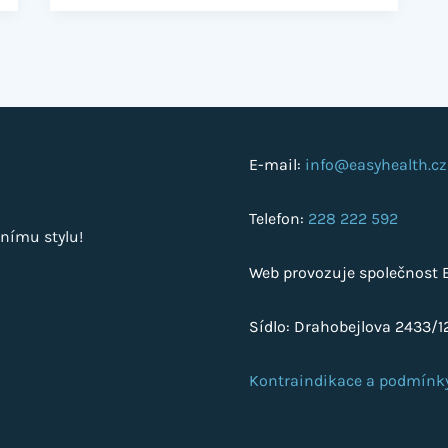
E-mail:
info@easyhealth.cz
Telefon:
228 222 592
nímu stylu!
Web provozuje společnost Ea
Sídlo: Drahobejlova 2433/12
Kontraindikace a podmínk