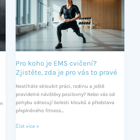
koho
je
EMS
cvičení?
Zjistěte,
zda
je
pro
Pro koho je EMS cvičení?
vás
Zjistěte, zda je pro vás to pravé
to
pravé
Nestíháte skloubit práci, rodinu a ještě
pravidelné návštěvy posilovny? Nebo vás od
pohybu odrazují bolesti kloubů a představa
en
přeplněného fitness…
Číst více »