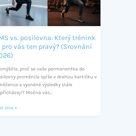
énink
o
s
n
MS vs. posilovna: Který trénink
avý?
e pro vás ten pravý? (Srovnání
rovnání
026)
26)
emýšlíte, proč se vaše permanentka do
silovny proměnila spíše v drahou kartičku v
něžence a vysněné výsledky stále
přicházejí? Možná vás…
st více »