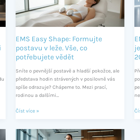
postavu
tr
v
je
leže.
pr
Vše,
vá
co
te
EMS Easy Shape: Formujte
E
potřebujete
pr
i
postavu v leže. Vše, co
j
vědět
(S
potřebujete vědět
2
20
Sníte o pevnější postavě a hladší pokožce, ale
Př
du
představa hodin strávených v posilovně vás
po
spíše odrazuje? Chápeme to. Mezi prací,
pe
rodinou a dalšími…
ne
Číst více »
Čí
Pro