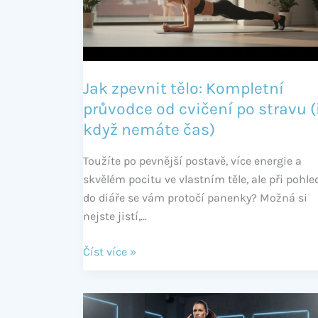
průvodce
od
cvičení
po
stravu
Jak zpevnit tělo: Kompletní
(i
průvodce od cvičení po stravu (
když
když nemáte čas)
nemáte
čas)
Toužíte po pevnější postavě, více energie a
skvělém pocitu ve vlastním těle, ale při pohle
do diáře se vám protočí panenky? Možná si
nejste jistí,…
Číst více »
Co