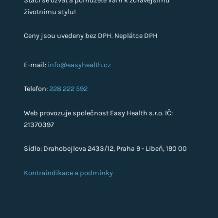
Stačí se ozvat a pomůžete Vám k zdravějšímu
životnímu stylu!
Ceny jsou uvedeny bez DPH. Neplátce DPH
E-mail:
info@easyhealth.cz
Telefon:
228 222 592
Web provozuje společnost Easy Health s.r.o. IČ:
21370397
Sídlo: Drahobejlova 2433/12, Praha 9 - Libeň, 190 00
Kontraindikace a podmínky