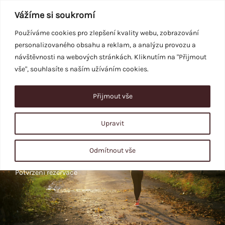
Přeskočit
Vážíme si soukromí
na
obsah
Používáme cookies pro zlepšení kvality webu, zobrazování
personalizovaného obsahu a reklam, a analýzu provozu a
REZERVACE
návštěvnosti na webových stránkách. Kliknutím na "Přijmout
vše", souhlasíte s naším užíváním cookies.
Přijmout vše
Upravit
Odmítnout vše
Easy Health
Potvrzení rezervace