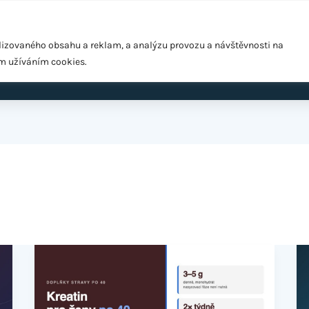
Pražská 1279/18, Praha 10 – Hostivař, 102 00
lizovaného obsahu a reklam, a analýzu provozu a návštěvnosti na
ím užíváním cookies.
ardio
EMS Easy Shape
Výživové poradenství
Cen
Kreatin
Ne
pro
vi
ženy
D
po
po