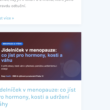
ravdu odtuční.
st více »
delníček
nopauze:
t
o
rmony,
sti
ídelníček v menopauze: co jíst
ržení
ro hormony, kosti a udržení
hy
áhy