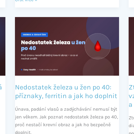
Nedostatek
Zt
železa
já
u
po
žen
40
po
pr
40:
vz
příznaky,
a
ferritin
ja
a
je
á
Nedostatek železa u žen po 40:
Z
jak
zv
příznaky, ferritin a jak ho doplnit
v
ho
p
a
doplnit
a
Únava, padání vlasů a zadýchávání nemusí být
st
jen věkem. Jak poznat nedostatek železa po 40,
Zt
proč nestačí krevní obraz a jak ho bezpečně
di
doplnit.
po