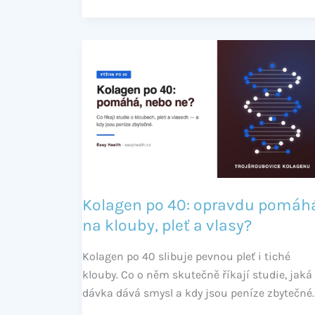
Kolagen
po
40:
opravdu
pomáhá
na
klouby,
pleť
a
Kolagen po 40: opravdu pomáh
vlasy?
na klouby, pleť a vlasy?
Kolagen po 40 slibuje pevnou pleť i tiché
klouby. Co o něm skutečně říkají studie, jaká
dávka dává smysl a kdy jsou peníze zbytečné.