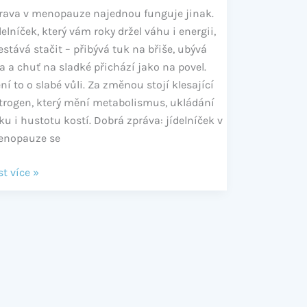
rava v menopauze najednou funguje jinak.
delníček, který vám roky držel váhu i energii,
estává stačit – přibývá tuk na břiše, ubývá
la a chuť na sladké přichází jako na povel.
ní to o slabé vůli. Za změnou stojí klesající
trogen, který mění metabolismus, ukládání
ku i hustotu kostí. Dobrá zpráva: jídelníček v
nopauze se
st více »