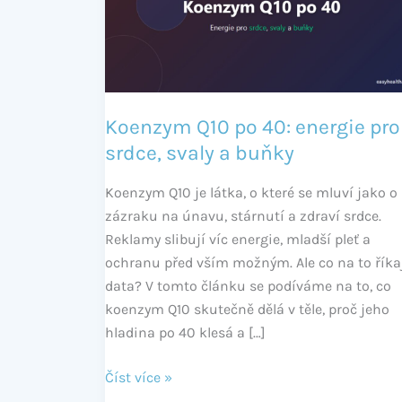
energie
pro
srdce,
svaly
a
Koenzym Q10 po 40: energie pro
buňky
srdce, svaly a buňky
Koenzym Q10 je látka, o které se mluví jako o
zázraku na únavu, stárnutí a zdraví srdce.
Reklamy slibují víc energie, mladší pleť a
ochranu před vším možným. Ale co na to říka
data? V tomto článku se podíváme na to, co
koenzym Q10 skutečně dělá v těle, proč jeho
hladina po 40 klesá a […]
Číst více »