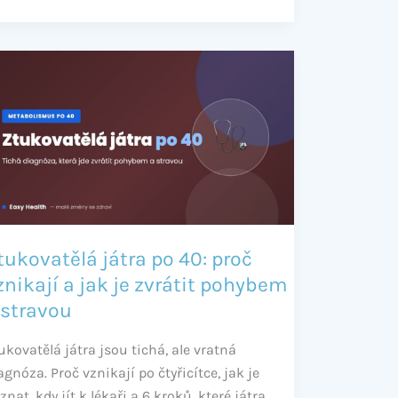
ukovatělá
tra
:
oč
nikají
k
tukovatělá játra po 40: proč
rátit
znikají a jak je zvrátit pohybem
ohybem
 stravou
ravou
ukovatělá játra jsou tichá, ale vratná
agnóza. Proč vznikají po čtyřicítce, jak je
znat, kdy jít k lékaři a 6 kroků, které játra