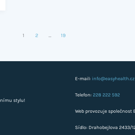
1
2
…
19
E-mail:
info@easyhealth.cz
Telefon:
228 222 592
nímu stylu!
Web provozuje společnost Ea
Sídlo: Drahobejlova 2433/12