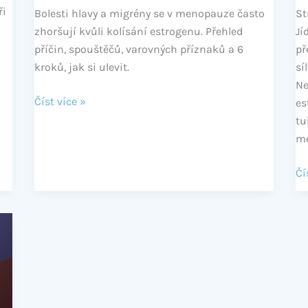
zmírnit
ři
Bolesti hlavy a migrény se v menopauze často
St
zhoršují kvůli kolísání estrogenu. Přehled
Jí
příčin, spouštěčů, varovných příznaků a 6
př
kroků, jak si ulevit.
sí
Ne
Číst více »
es
tu
me
Čí