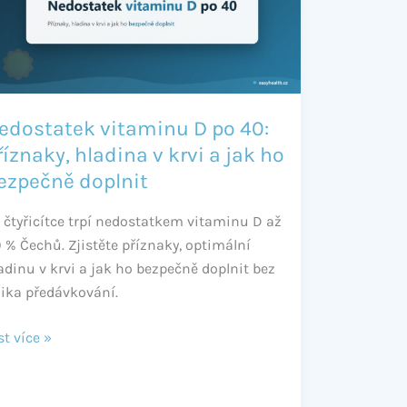
:
íznaky,
adina
vi
edostatek vitaminu D po 40:
říznaky, hladina v krvi a jak ho
k
ezpečně doplnit
o
zpečně
 čtyřicítce trpí nedostatkem vitaminu D až
plnit
 % Čechů. Zjistěte příznaky, optimální
adinu v krvi a jak ho bezpečně doplnit bez
zika předávkování.
st více »