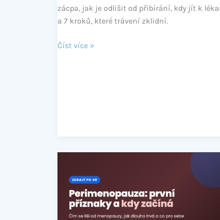
zácpa, jak je odlišit od přibírání, kdy jít k léka
a 7 kroků, které trávení zklidní.
Číst více »
Perimenopauza:
první
příznaky
a
kdy