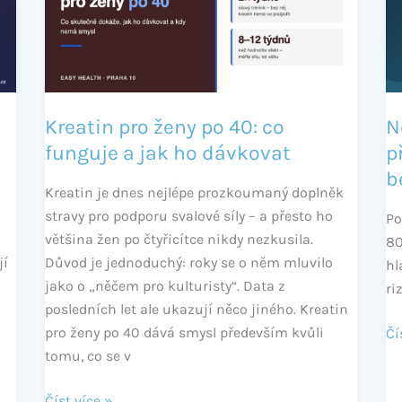
40:
40
co
př
funguje
hl
a
v
jak
kr
Kreatin pro ženy po 40: co
N
ho
a
funguje a jak ho dávkovat
p
dávkovat
ja
b
h
Kreatin je dnes nejlépe prozkoumaný doplněk
be
stravy pro podporu svalové síly – a přesto ho
Po
do
většina žen po čtyřicítce nikdy nezkusila.
80
jí
Důvod je jednoduchý: roky se o něm mluvilo
hl
jako o „něčem pro kulturisty“. Data z
ri
posledních let ale ukazují něco jiného. Kreatin
pro ženy po 40 dává smysl především kvůli
Čí
tomu, co se v
Číst více »