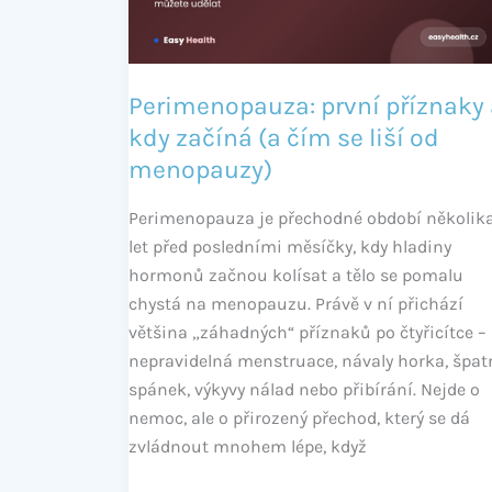
začíná
(a
čím
se
Perimenopauza: první příznaky 
liší
kdy začíná (a čím se liší od
od
menopauzy)
menopauzy)
Perimenopauza je přechodné období několik
let před posledními měsíčky, kdy hladiny
hormonů začnou kolísat a tělo se pomalu
chystá na menopauzu. Právě v ní přichází
většina „záhadných“ příznaků po čtyřicítce –
nepravidelná menstruace, návaly horka, špat
spánek, výkyvy nálad nebo přibírání. Nejde o
nemoc, ale o přirozený přechod, který se dá
zvládnout mnohem lépe, když