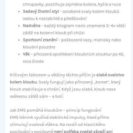
chrupavky, postihuje zejména kolena, kyčle a ruce
Sedavý životní styl
– oslabené svaly kolem kloubů
vedou k nestabilitě a přetěžování
Nadváha
– každý kilogram navíc znamená 3–4× větší
zátěž na kolenní kloub při chůzi
Sportovní zranění
– poškozené vazy, menisky nebo
kloubní pouzdro
Věk
– přirozené opotřebení kloubních struktur po 40.
roce života
Klíčovým faktorem u většiny těchto příčin je
slabé svalstvo
kolem kloubu
. Svaly fungují jako přirozený „korzet”, který
kloub stabilizuje a chrání. Když jsou slabé, kloub nese
veškerou zátěž sám – a bolí.
Jak EMS pomáhá kloubům – princip fungování
EMS trénink využívá elektrické impulzy, které přímo
stimulují svalová vlákna. Na rozdíl od klasického
posilování v posilovně
není potřeba zvedat závaží ani