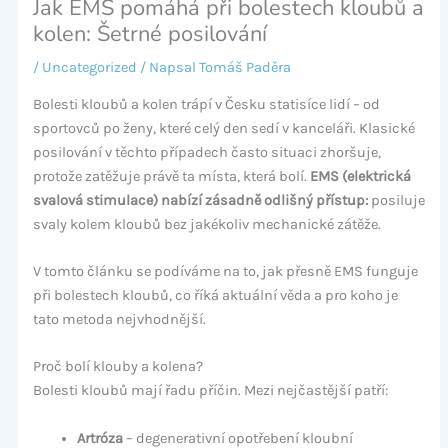
Jak EMS pomáhá při bolestech kloubů a
kolen: Šetrné posilování
/
Uncategorized
/ Napsal
Tomáš Paděra
Bolesti kloubů a kolen trápí v Česku statisíce lidí – od
sportovců po ženy, které celý den sedí v kanceláři. Klasické
posilování v těchto případech často situaci zhoršuje,
protože zatěžuje právě ta místa, která bolí.
EMS (elektrická
svalová stimulace) nabízí zásadně odlišný přístup:
posiluje
svaly kolem kloubů bez jakékoliv mechanické zátěže.
V tomto článku se podíváme na to, jak přesně EMS funguje
při bolestech kloubů, co říká aktuální věda a pro koho je
tato metoda nejvhodnější.
Proč bolí klouby a kolena?
Bolesti kloubů mají řadu příčin. Mezi nejčastější patří:
Artróza
– degenerativní opotřebení kloubní