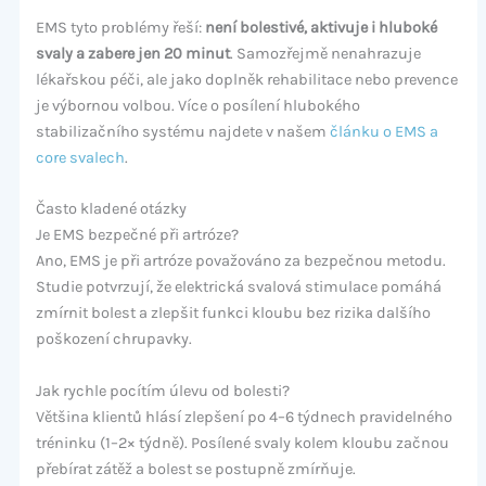
EMS tyto problémy řeší:
není bolestivé, aktivuje i hluboké
svaly a zabere jen 20 minut
. Samozřejmě nenahrazuje
lékařskou péči, ale jako doplněk rehabilitace nebo prevence
je výbornou volbou. Více o posílení hlubokého
stabilizačního systému najdete v našem
článku o EMS a
core svalech
.
Často kladené otázky
Je EMS bezpečné při artróze?
Ano, EMS je při artróze považováno za bezpečnou metodu.
Studie potvrzují, že elektrická svalová stimulace pomáhá
zmírnit bolest a zlepšit funkci kloubu bez rizika dalšího
poškození chrupavky.
Jak rychle pocítím úlevu od bolesti?
Většina klientů hlásí zlepšení po 4–6 týdnech pravidelného
tréninku (1–2× týdně). Posílené svaly kolem kloubu začnou
přebírat zátěž a bolest se postupně zmírňuje.