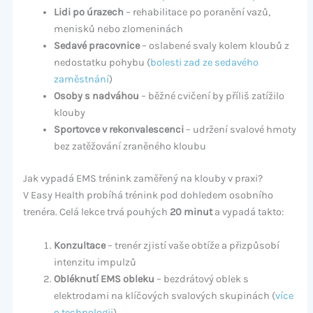
Lidi po úrazech
– rehabilitace po poranění vazů,
menisků nebo zlomeninách
Sedavé pracovnice
– oslabené svaly kolem kloubů z
nedostatku pohybu (
bolesti zad ze sedavého
zaměstnání
)
Osoby s nadváhou
– běžné cvičení by příliš zatížilo
klouby
Sportovce v rekonvalescenci
– udržení svalové hmoty
bez zatěžování zraněného kloubu
Jak vypadá EMS trénink zaměřený na klouby v praxi?
V Easy Health probíhá trénink pod dohledem osobního
trenéra. Celá lekce trvá pouhých
20 minut
a vypadá takto:
Konzultace
– trenér zjistí vaše obtíže a přizpůsobí
intenzitu impulzů
Obléknutí EMS obleku
– bezdrátový oblek s
elektrodami na klíčových svalových skupinách (
více
o technologii
)