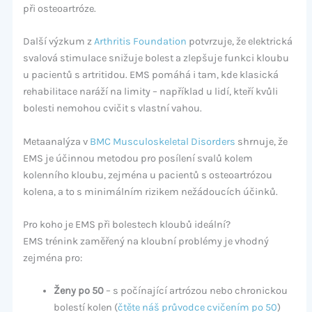
při osteoartróze.
Další výzkum z
Arthritis Foundation
potvrzuje, že elektrická
svalová stimulace snižuje bolest a zlepšuje funkci kloubu
u pacientů s artritidou. EMS pomáhá i tam, kde klasická
rehabilitace naráží na limity – například u lidí, kteří kvůli
bolesti nemohou cvičit s vlastní vahou.
Metaanalýza v
BMC Musculoskeletal Disorders
shrnuje, že
EMS je účinnou metodou pro posílení svalů kolem
kolenního kloubu, zejména u pacientů s osteoartrózou
kolena, a to s minimálním rizikem nežádoucích účinků.
Pro koho je EMS při bolestech kloubů ideální?
EMS trénink zaměřený na kloubní problémy je vhodný
zejména pro:
Ženy po 50
– s počínající artrózou nebo chronickou
bolestí kolen (
čtěte náš průvodce cvičením po 50
)