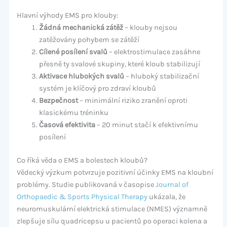
Hlavní výhody EMS pro klouby:
Žádná mechanická zátěž
– klouby nejsou
zatěžovány pohybem se zátěží
Cílené posílení svalů
– elektrostimulace zasáhne
přesně ty svalové skupiny, které kloub stabilizují
Aktivace hlubokých svalů
– hluboký stabilizační
systém je klíčový pro zdraví kloubů
Bezpečnost
– minimální riziko zranění oproti
klasickému tréninku
Časová efektivita
– 20 minut stačí k efektivnímu
posílení
Co říká věda o EMS a bolestech kloubů?
Vědecký výzkum potvrzuje pozitivní účinky EMS na kloubní
problémy. Studie publikovaná v časopise
Journal of
Orthopaedic & Sports Physical Therapy
ukázala, že
neuromuskulární elektrická stimulace (NMES) významně
zlepšuje sílu quadricepsu u pacientů po operaci kolena a