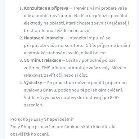
Konzultace a příprava
— Trenér s vámi probere vaše
cíle a problémové partie. Na tělo se přiloží speciální
elektrody na oblasti, které chcete zpevnit (nejčastěji
břicho, stehna, hýždě nebo paže).
Nastavení intenzity
— Intenzita impulzů se
přizpůsobí vašemu komfortu. Cítíte příjemné brnění
a rytmické stahování svalů, nikoli bolest.
30 minut relaxace
— Ležíte v pohodlné poloze,
zatímco EMS přístroj stimuluje vaše svaly. Můžete
relaxovat, zavřít oči nebo si číst.
Výsledky
— Po proceduře můžete pocítit příjemnou
svalovou únavu, podobnou té po lehkém cvičení.
Viditelné výsledky se obvykle dostavují po 6–10
sezeních.
Pro koho je Easy Shape ideální?
Easy Shape je navržen pro širokou škálu klientů, ale
obzvláště ho ocení: