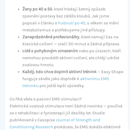
Ženy po 40 a 50
, které hledají šetrný způsob
zpevnění postavy bez zátěže kloubů. Jak jsme
popsali v článku o
hubnutí po 40
, s věkem se mění
metabolismus a potřebujeme jiné přístupy.
Zaneprázdněné profesionálky
, které nemají čas na
klasické cvičení — stačí 30 minut a žádná příprava.
Lidé s pohybovým omezením
nebo po úrazech, kteří
nemohou provádět aktivní cvičení, ale chtějí udržet
svalovou hmotu.
Každý, kdo chce doplnit aktivní trénink
— Easy Shape
funguje skvěle jako doplněk k
aktivnímu EMS
tréninku
pro ještě lepší výsledky.
Co říká věda o pasivní EMS stimulaci?
Elektrická svalová stimulace není žádná novinka — používá
se v rehabilitaci a fyzioterapii již desítky let. Studie
publikovaná v časopise
Journal of Strength and
Conditioning Research
prokázala, že EMS dokáže efektivně