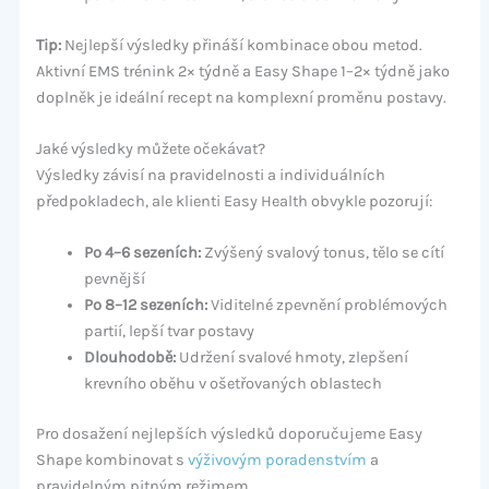
Tip:
Nejlepší výsledky přináší kombinace obou metod.
Aktivní EMS trénink 2× týdně a Easy Shape 1–2× týdně jako
doplněk je ideální recept na komplexní proměnu postavy.
Jaké výsledky můžete očekávat?
Výsledky závisí na pravidelnosti a individuálních
předpokladech, ale klienti Easy Health obvykle pozorují:
Po 4–6 sezeních:
Zvýšený svalový tonus, tělo se cítí
pevnější
Po 8–12 sezeních:
Viditelné zpevnění problémových
partií, lepší tvar postavy
Dlouhodobě:
Udržení svalové hmoty, zlepšení
krevního oběhu v ošetřovaných oblastech
Pro dosažení nejlepších výsledků doporučujeme Easy
Shape kombinovat s
výživovým poradenstvím
a
pravidelným pitným režimem.