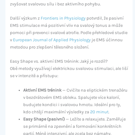
zvyšovat svalovou sílu i bez aktivního pohybu.
Další výzkum z
Frontiers in Physiology
potvrdil, že pasivní
EMS stimulace má pozitivní vliv na svalový tonus a může
pomoci při prevenci svalové atrofie. Podle přehledové studie
v
European Journal of Applied Physiology
je EMS účinnou
metodou pro zlepšení tělesného složení.
Easy Shape vs. aktivní EMS trénink: Jaký je rozdíl?
Obě metody využívají elektrickou svalovou stimulaci, ale liší
se v intenzitě a přístupu:
Aktivní EMS trénink
— Cvičíte na eliptickém trenažéru
v bezdrátovém EMS obleku. Spalujete více kalorií,
budujete kondici i svalovou hmotu. Ideální pro ty,
kdo chtějí maximální výsledky za
20 minut
.
Easy Shape (pasivní)
— Ležíte a relaxujete. Zaměřuje
se primárně na zpevnění a formování konkrétních
partií. Méně intenzivní, ale zcela bez námahy.