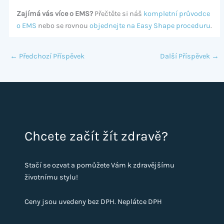
Zajímá vás více o EMS?
Přečtěte si náš
kompletní průvodce
o EMS
nebo se rovnou
objednejte na Easy Shape proceduru
.
←
Předchozí Příspěvek
Další Příspěvek
→
Chcete začít žít zdravě?
Stačí se ozvat a pomůžete Vám k zdravějšímu
životnímu stylu!
Ceny jsou uvedeny bez DPH. Neplátce DPH