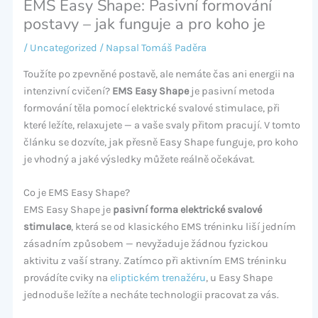
EMS Easy Shape: Pasivní formování
postavy – jak funguje a pro koho je
/
Uncategorized
/ Napsal
Tomáš Paděra
Toužíte po zpevněné postavě, ale nemáte čas ani energii na
intenzivní cvičení?
EMS Easy Shape
je pasivní metoda
formování těla pomocí elektrické svalové stimulace, při
které ležíte, relaxujete — a vaše svaly přitom pracují. V tomto
článku se dozvíte, jak přesně Easy Shape funguje, pro koho
je vhodný a jaké výsledky můžete reálně očekávat.
Co je EMS Easy Shape?
EMS Easy Shape je
pasivní forma elektrické svalové
stimulace
, která se od klasického EMS tréninku liší jedním
zásadním způsobem — nevyžaduje žádnou fyzickou
aktivitu z vaší strany. Zatímco při aktivním EMS tréninku
provádíte cviky na
eliptickém trenažéru
, u Easy Shape
jednoduše ležíte a necháte technologii pracovat za vás.