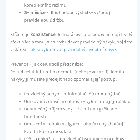
komplexního režimu
3+ měsíce
– dlouhodobé výsledky vyžadují
pravidelnou údržbu
Klíčem je
konzistence
. Jednorázové procedury nemají trvalý
efekt. Více o tom, jak si vybudovat pravidelný návyk, najdete
v článku
Jak si vybudovat pravidelný cvičební návyk
.
Prevence – jak celulitidě předcházet
Pokud celulitidu zatím nemáte (nebo je ve fázi 1), těmito
návyky jí můžete předejít nebo zpomalit její postup:
Pravidelný pohyb – minimálně 150 minut týdně
Udržování zdravé hmotnosti – vyhněte se jojo efektu
Dostatečný příjem vody – 30 ml na kg tělesné
hmotnosti
Omezení alkoholu a cigaret – oba faktory zhoršují
kvalitu kůže a cirkulaci
Péče o pokožku – pravidelné hydratace a peelingy