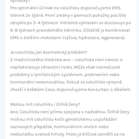
výsledky?
Pro optimální účinek na celulitidu doporučujeme EMS
trénink 2× týdně. První změny v pevnosti pokožky pocítíte
obvykle po 3–4 týdnech. Viditelné vyhlazení se dostavuje po
6–8 týdnech pravidelného tréninku. Důležité je kombinovat
EMS s dalšími metodami (výživa, hydratace, regenerace).
Je celulitida jen kosmetický problém?
Z medicínského hlediska ano – celulitida není nemoc a
nepředstavuje zdravotní riziko. Může však naznačovat
problémy s lymfatickým systémem, prokrvením nebo
hormonální nerovnováhou. Pokud se celulitida výrazně
zhorší v krátkém čase, doporučujeme konzultaci s lékařem.
Mohou mít celulitidu i štíhlé ženy?
Ano. Celulitida není přímo spojena s nadváhou. Štíhlé ženy
mohou mít celulitidu kvůli genetickému uspořádání
vazivových přepážek, hormonálním vlivům nebo
nedostatku svalové hmoty. Proto je klíčové zaměřit se na