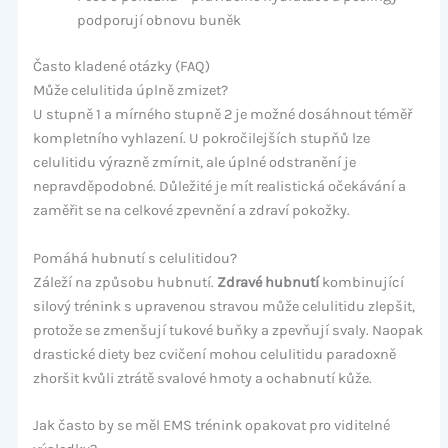
podporují obnovu buněk
Často kladené otázky (FAQ)
Může celulitida úplně zmizet?
U stupně 1 a mírného stupně 2 je možné dosáhnout téměř
kompletního vyhlazení. U pokročilejších stupňů lze
celulitidu výrazně zmírnit, ale úplné odstranění je
nepravděpodobné. Důležité je mít realistická očekávání a
zaměřit se na celkové zpevnění a zdraví pokožky.
Pomáhá hubnutí s celulitidou?
Záleží na způsobu hubnutí.
Zdravé hubnutí
kombinující
silový trénink s upravenou stravou může celulitidu zlepšit,
protože se zmenšují tukové buňky a zpevňují svaly. Naopak
drastické diety bez cvičení mohou celulitidu paradoxně
zhoršit kvůli ztrátě svalové hmoty a ochabnutí kůže.
Jak často by se měl EMS trénink opakovat pro viditelné