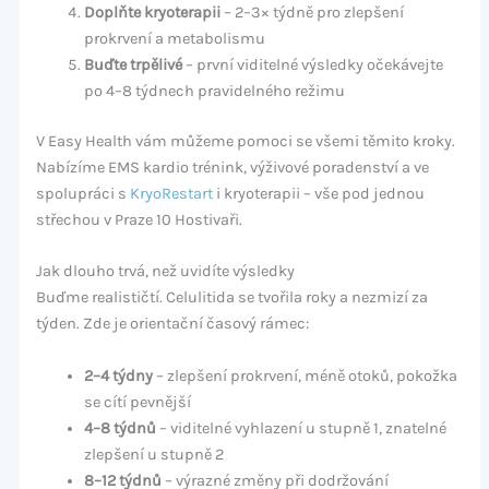
Doplňte kryoterapii
– 2–3× týdně pro zlepšení
prokrvení a metabolismu
Buďte trpělivé
– první viditelné výsledky očekávejte
po 4–8 týdnech pravidelného režimu
V Easy Health vám můžeme pomoci se všemi těmito kroky.
Nabízíme EMS kardio trénink, výživové poradenství a ve
spolupráci s
KryoRestart
i kryoterapii – vše pod jednou
střechou v Praze 10 Hostivaři.
Jak dlouho trvá, než uvidíte výsledky
Buďme realističtí. Celulitida se tvořila roky a nezmizí za
týden. Zde je orientační časový rámec:
2–4 týdny
– zlepšení prokrvení, méně otoků, pokožka
se cítí pevnější
4–8 týdnů
– viditelné vyhlazení u stupně 1, znatelné
zlepšení u stupně 2
8–12 týdnů
– výrazné změny při dodržování