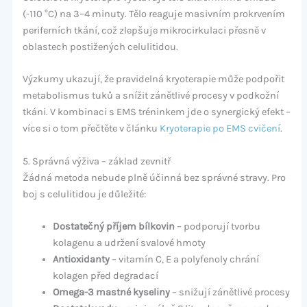
(-110 °C) na 3–4 minuty. Tělo reaguje masivním prokrvením
periferních tkání, což zlepšuje mikrocirkulaci přesně v
oblastech postižených celulitidou.
Výzkumy ukazují, že pravidelná kryoterapie může podpořit
metabolismus tuků a snížit zánětlivé procesy v podkožní
tkáni. V kombinaci s EMS tréninkem jde o synergický efekt –
více si o tom přečtěte v článku
Kryoterapie po EMS cvičení
.
5. Správná výživa – základ zevnitř
Žádná metoda nebude plně účinná bez správné stravy. Pro
boj s celulitidou je důležité:
Dostatečný příjem bílkovin
– podporují tvorbu
kolagenu a udržení svalové hmoty
Antioxidanty
– vitamín C, E a polyfenoly chrání
kolagen před degradací
Omega-3 mastné kyseliny
– snižují zánětlivé procesy