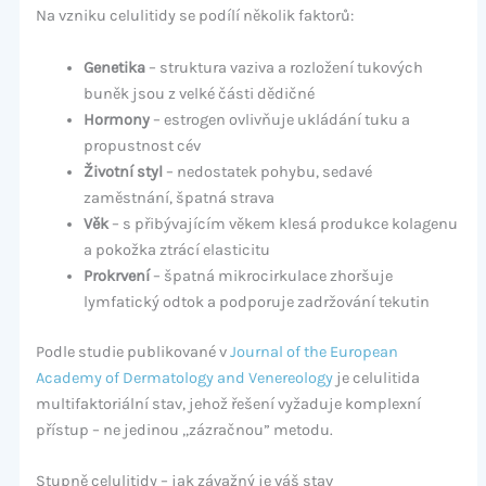
Na vzniku celulitidy se podílí několik faktorů:
Genetika
– struktura vaziva a rozložení tukových
buněk jsou z velké části dědičné
Hormony
– estrogen ovlivňuje ukládání tuku a
propustnost cév
Životní styl
– nedostatek pohybu, sedavé
zaměstnání, špatná strava
Věk
– s přibývajícím věkem klesá produkce kolagenu
a pokožka ztrácí elasticitu
Prokrvení
– špatná mikrocirkulace zhoršuje
lymfatický odtok a podporuje zadržování tekutin
Podle studie publikované v
Journal of the European
Academy of Dermatology and Venereology
je celulitida
multifaktoriální stav, jehož řešení vyžaduje komplexní
přístup – ne jedinou „zázračnou” metodu.
Stupně celulitidy – jak závažný je váš stav