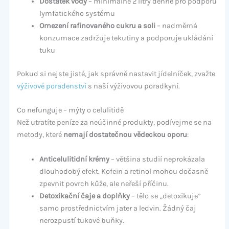
Dostatek vody
– minimálně 2 litry denně pro podporu
lymfatického systému
Omezení rafinovaného cukru a soli
– nadměrná
konzumace zadržuje tekutiny a podporuje ukládání
tuku
Pokud si nejste jisté, jak správně nastavit jídelníček, zvažte
výživové poradenství
s naší výživovou poradkyní.
Co nefunguje – mýty o celulitidě
Než utratíte peníze za neúčinné produkty, podívejme se na
metody, které
nemají dostatečnou vědeckou oporu
:
Anticelulitidní krémy
– většina studií neprokázala
dlouhodobý efekt. Kofein a retinol mohou dočasně
zpevnit povrch kůže, ale neřeší příčinu.
Detoxikační čaje a doplňky
– tělo se „detoxikuje”
samo prostřednictvím jater a ledvin. Žádný čaj
nerozpustí tukové buňky.