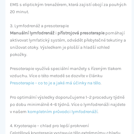
EMS s eliptickým trenažérem, která zajistí obojí za pouhých
20 minut.
3. Lymfodrenáž a presoterapie
Manuální lymfodrenáž
i
přístrojová presoterapie
pomáhají
aktivovat lymfatický systém, odvádět přebytečné tekutiny a
snižovat otoky. Výsledkem je plošší a hladší vzhled
pokožky.
Presoterapie využívá speciální manžety s řízeným tlakem
vzduchu. Více o této metodě se dozvíte v článku
Presoterapie – co to je a jaké má účinky na tělo
.
Pro optimální výsledky doporučujeme 1–2 procedury týdně
po dobu minimálně 4–6 týdnů. Více o lymfodrenáži najdete
v našem
kompletním průvodci lymfodrenáží
.
4. Kryoterapie – chlad pro lepší prokrvení
Celotělová kryoterapie vystavuje tělo extrémnímu chladu