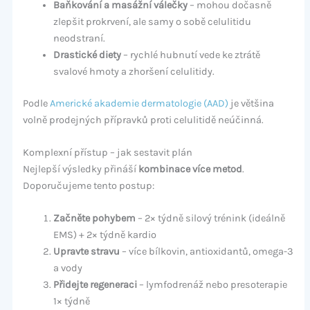
Baňkování a masážní válečky
– mohou dočasně
zlepšit prokrvení, ale samy o sobě celulitidu
neodstraní.
Drastické diety
– rychlé hubnutí vede ke ztrátě
svalové hmoty a zhoršení celulitidy.
Podle
Americké akademie dermatologie (AAD)
je většina
volně prodejných přípravků proti celulitidě neúčinná.
Komplexní přístup – jak sestavit plán
Nejlepší výsledky přináší
kombinace více metod
.
Doporučujeme tento postup:
Začněte pohybem
– 2× týdně silový trénink (ideálně
EMS) + 2× týdně kardio
Upravte stravu
– více bílkovin, antioxidantů, omega-3
a vody
Přidejte regeneraci
– lymfodrenáž nebo presoterapie
1× týdně