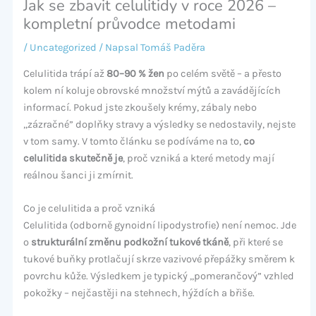
Jak se zbavit celulitidy v roce 2026 –
kompletní průvodce metodami
/
Uncategorized
/ Napsal
Tomáš Paděra
Celulitida trápí až
80–90 % žen
po celém světě – a přesto
kolem ní koluje obrovské množství mýtů a zavádějících
informací. Pokud jste zkoušely krémy, zábaly nebo
„zázračné” doplňky stravy a výsledky se nedostavily, nejste
v tom samy. V tomto článku se podíváme na to,
co
celulitida skutečně je
, proč vzniká a které metody mají
reálnou šanci ji zmírnit.
Co je celulitida a proč vzniká
Celulitida (odborně gynoidní lipodystrofie) není nemoc. Jde
o
strukturální změnu podkožní tukové tkáně
, při které se
tukové buňky protlačují skrze vazivové přepážky směrem k
povrchu kůže. Výsledkem je typický „pomerančový” vzhled
pokožky – nejčastěji na stehnech, hýždích a břiše.