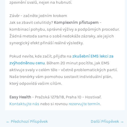
zpevnění svalů, nejen na hubnutí.
Závěr – začněte jedním krokem
Jak se zbavit celulitidy?
Komplexním přístupem
–
kombinací pohybu, správné výživy a podpůrných procedur.
Žádná metoda sama o sobě nedokáže zázraky, ale jejich
synergický efekt přináší reálné výsledky.
Pokud nevíte, kde začít, přijďte na
zkušební EMS lekci za
zvýhodněnou cenu
. Během 20 minut pocítíte, jak EMS
aktivuje svaly v celém těle – včetně problematických partií.
Naše trenérky vám pomohou sestavit individuální plán,
který odpovídá vašim cílům.
Easy Health
– Pražská 1279/18, Praha 10 – Hostivař.
Kontaktujte nás
nebo si rovnou
rezervujte termín
.
←
Předchozí Příspěvek
Další Příspěvek
→