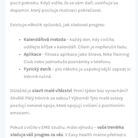
pocit pokroku. Když vidíte, že se vám daří, uvolňuje se
dopamin, který posiluje motivaci pokračovat.
Existuje několik způsobů, jak sledovat progres:
Kalendářová metoda
– každý den, kdy cvičíte,
udělejte křížek v kalendáři. Cílem je nepřerušit řadu.
Aplikace
– fitness aplikace jako Strava, Nike Training
Club nebo jednoduše poznámky v telefonu.
Fyzický deník
– pro někoho je uspokojivější zapsat si
trénink ručně.
Důležité je
slavit malé vítězství
. První týden bez vynechání?
Skvělé! Pátý trénink za sebou? Výborně! Tyto malé oslavy
posilují nervové spoje, které spojují cvičení s pozitivními
emocemi.
Pokud cvičíte v EMS studiu, máte výhodu –
vaše trenérka
sleduje váš progres za vás
. V Easy Health máme přehled o