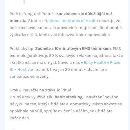
Proč to funguje? Protože
konzistence je důležitější než
intenzita
. Studie z
National Institutes of Health
ukazuje, že
lidé, kteří cvičí krátce ale pravidelně, mají lepší dlouhodobé
výsledky než ti, kteří cvičí intenzivně ale nepravidelně.
Praktický tip:
Začněte s 10minutovým EMS tréninkem
. EMS
technologie aktivuje 90 % svalových vláken najednou, takže
i krátká relace má smysl. Navíc u nás v
Easy Health v Praze
10 – Hostivaři
trénink trvá jen 20 minut – ideální pro
zaneprázdněné ženy.
Krok 2: Navažte na stávající rituál
Druhý krok využívá sílu
habit stacking
– navázání nového
návyku na ten, který už děláte automaticky. Místo abyste se
spoléhala na vůli, spojíte cvičení s něčím, co už děláte
každý den.