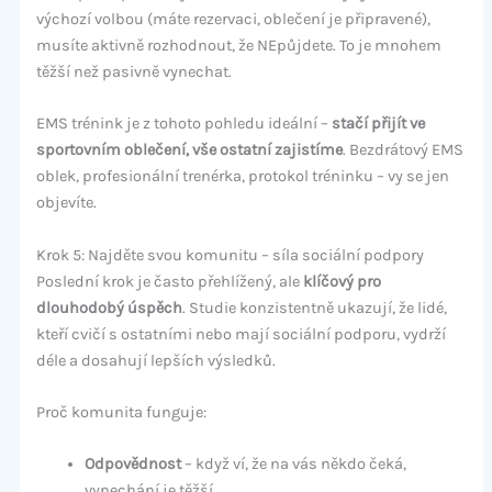
výchozí volbou (máte rezervaci, oblečení je připravené),
musíte aktivně rozhodnout, že NEpůjdete. To je mnohem
těžší než pasivně vynechat.
EMS trénink je z tohoto pohledu ideální –
stačí přijít ve
sportovním oblečení, vše ostatní zajistíme
. Bezdrátový EMS
oblek, profesionální trenérka, protokol tréninku – vy se jen
objevíte.
Krok 5: Najděte svou komunitu – síla sociální podpory
Poslední krok je často přehlížený, ale
klíčový pro
dlouhodobý úspěch
. Studie konzistentně ukazují, že lidé,
kteří cvičí s ostatními nebo mají sociální podporu, vydrží
déle a dosahují lepších výsledků.
Proč komunita funguje:
Odpovědnost
– když ví, že na vás někdo čeká,
vynechání je těžší.