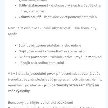
Sdílená zkušenost
– diskuse o výzvách a úspěších s
lidmi, kteří rozumí.
Zdravá soutěž
– motivace vidět pokroky ostatních.
Nemusíte cvičit ve skupině, abyste využili sílu komunity.
Stačí:
Sdělit svůj záměr přátelům nebo rodině
Najít „cvičební kamarádku” se stejnými cíli
Cvičit s partnerem – trénink ve dvou zvyšuje motivaci
Připojit se k online komunitě
V EMS studiu je sociální prvek přirozeně zabudovaný. Vaše
trenérka vás zná, sleduje váš progres a motivuje vás. Není to
anonymní posilovna – je to
partnerský vztah zaměřený na
vaše výsledky
.
Bonusový tip: Mějte realistická očekávání