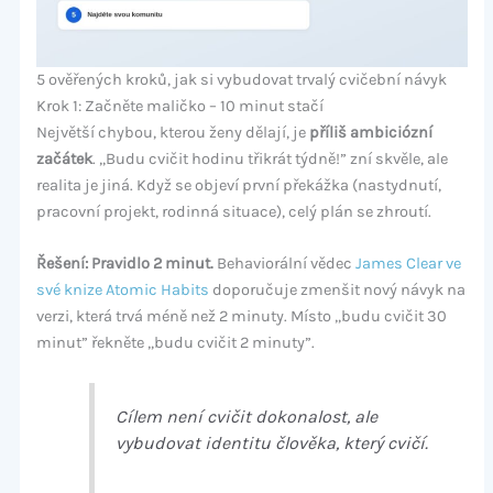
5 ověřených kroků, jak si vybudovat trvalý cvičební návyk
Krok 1: Začněte maličko – 10 minut stačí
Největší chybou, kterou ženy dělají, je
příliš ambiciózní
začátek
. „Budu cvičit hodinu třikrát týdně!” zní skvěle, ale
realita je jiná. Když se objeví první překážka (nastydnutí,
pracovní projekt, rodinná situace), celý plán se zhroutí.
Řešení: Pravidlo 2 minut.
Behaviorální vědec
James Clear ve
své knize Atomic Habits
doporučuje zmenšit nový návyk na
verzi, která trvá méně než 2 minuty. Místo „budu cvičit 30
minut” řekněte „budu cvičit 2 minuty”.
Cílem není cvičit dokonalost, ale
vybudovat identitu člověka, který cvičí.