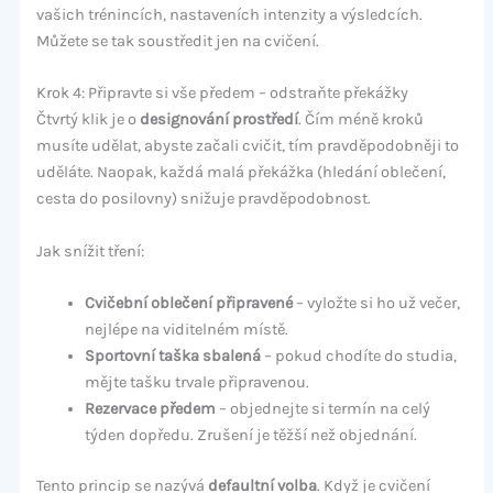
vašich trénincích, nastaveních intenzity a výsledcích.
Můžete se tak soustředit jen na cvičení.
Krok 4: Připravte si vše předem – odstraňte překážky
Čtvrtý klik je o
designování prostředí
. Čím méně kroků
musíte udělat, abyste začali cvičit, tím pravděpodobněji to
uděláte. Naopak, každá malá překážka (hledání oblečení,
cesta do posilovny) snižuje pravděpodobnost.
Jak snížit tření:
Cvičební oblečení připravené
– vyložte si ho už večer,
nejlépe na viditelném místě.
Sportovní taška sbalená
– pokud chodíte do studia,
mějte tašku trvale připravenou.
Rezervace předem
– objednejte si termín na celý
týden dopředu. Zrušení je těžší než objednání.
Tento princip se nazývá
defaultní volba
. Když je cvičení