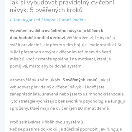
Jak si vybudovat pravidelný cvičební
návyk: 5 ověřených kroků
/
Uncategorized
/ Napsal
Tomáš Paděra
Vytvoření trvalého cvičebního návyku je klíčem k
dlouhodobé kondici a zdraví.
Většina žen ví, že by měla
cvičit pravidelně, ale přesto s tím bojuje. Podle studií až 50
% lidí přestane s novým cvičebním režimem do šesti
měsíců. Proč? Protože spoléhají na motivaci, která je
pomíjivá, místo aby budovali systém.
V tomto článku vám ukážu
5 ověřených kroků
, jak si
vybudovat pravidelný cvičební návyk – i když jste
zaneprázdněná, unavená nebo jste to už mnohokrát vzdala.
Tyto strategie vycházejí z behaviorální psychologie a fungují
i pro ženy, které mají na cvičení jen 20 minut denně.
Proč selháváme: Příběh dvou systémů
Než se pustíme do kroků, je důležité pochopit, jak funguje