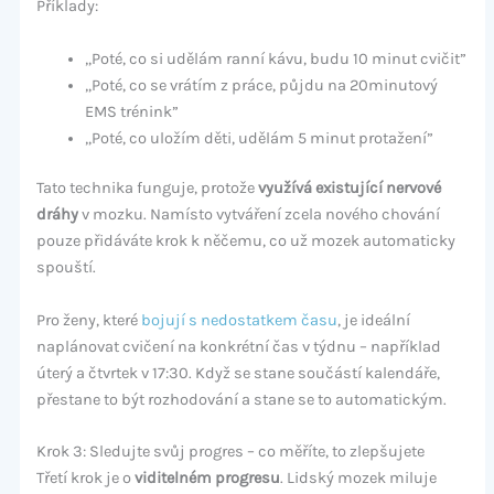
Příklady:
„Poté, co si udělám ranní kávu, budu 10 minut cvičit”
„Poté, co se vrátím z práce, půjdu na 20minutový
EMS trénink”
„Poté, co uložím děti, udělám 5 minut protažení”
Tato technika funguje, protože
využívá existující nervové
dráhy
v mozku. Namísto vytváření zcela nového chování
pouze přidáváte krok k něčemu, co už mozek automaticky
spouští.
Pro ženy, které
bojují s nedostatkem času
, je ideální
naplánovat cvičení na konkrétní čas v týdnu – například
úterý a čtvrtek v 17:30. Když se stane součástí kalendáře,
přestane to být rozhodování a stane se to automatickým.
Krok 3: Sledujte svůj progres – co měříte, to zlepšujete
Třetí krok je o
viditelném progresu
. Lidský mozek miluje