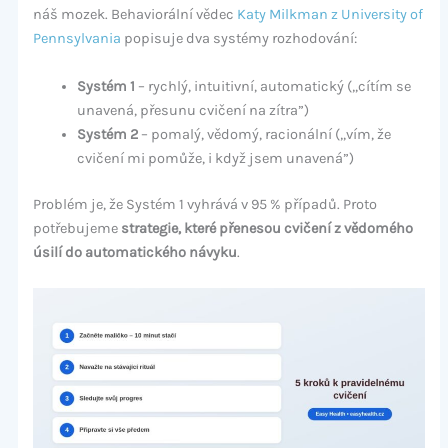
náš mozek. Behaviorální vědec
Katy Milkman z University of
Pennsylvania
popisuje dva systémy rozhodování:
Systém 1
– rychlý, intuitivní, automatický („cítím se
unavená, přesunu cvičení na zítra”)
Systém 2
– pomalý, vědomý, racionální („vím, že
cvičení mi pomůže, i když jsem unavená”)
Problém je, že Systém 1 vyhrává v 95 % případů. Proto
potřebujeme
strategie, které přenesou cvičení z vědomého
úsilí do automatického návyku
.