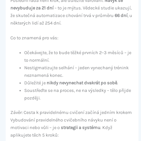
Poslední rada není krok, ale důležité varování.
Návyk se
nevybuduje za 21 dní
– to je mýtus. Vědecké studie ukazují,
že skutečná automatizace chování trvá v průměru
66 dní
, u
některých lidí až 254 dní.
Co to znamená pro vás:
Očekávejte, že to bude těžké prvních 2–3 měsíců – je
to normální.
Nestigmatizujte selhání – jeden vynechaný trénink
neznamená konec.
Důležité je
nikdy nevynechat dvakrát po sobě
.
Soustřeďte se na proces, ne na výsledky – tělo přijde
později.
Závěr: Cesta k pravidelnému cvičení začíná jedním krokem
Vybudování pravidelného cvičebního návyku není o
motivaci nebo vůli – je o
strategii a systému
. Když
aplikujete těch 5 kroků: