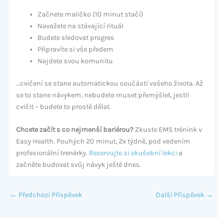
Začnete maličko (10 minut stačí)
Navažete na stávající rituál
Budete sledovat progres
Připravíte si vše předem
Najdete svou komunitu
…cvičení se stane automatickou součástí vašeho života. Až
se to stane návykem, nebudete muset přemýšlet, jestli
cvičit – budete to prostě dělat.
Chcete začít s co nejmenší bariérou?
Zkuste EMS trénink v
Easy Health. Pouhých 20 minut, 2x týdně, pod vedením
profesionální trenérky.
Rezervujte si zkušební lekci
a
začněte budovat svůj návyk ještě dnes.
←
Předchozí Příspěvek
Další Příspěvek
→