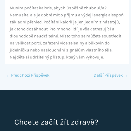
Musím počítat kalorie, abych úspěšně zhubnul/a?
Nemusíte, ale je dobré mít o příjmu a výdeji energie alespoň
základní přehled. Počítání kalorií je jen jedním z nástrojů,
jak toho dosáhnout. Pro mnoho lidí je však stresující a
dlouhodobě neudržitelné. Místo toho se můžete soustředit
na velikost porcí, zařazení více zeleniny a bílkovin do
jídelníčku nebo naslouchání signálům vlastního těla.
Najděte si udržitelný přístup, který vám vyhovuje.
←
Předchozí Příspěvek
Další Příspěvek
→
Chcete začít žít zdravě?