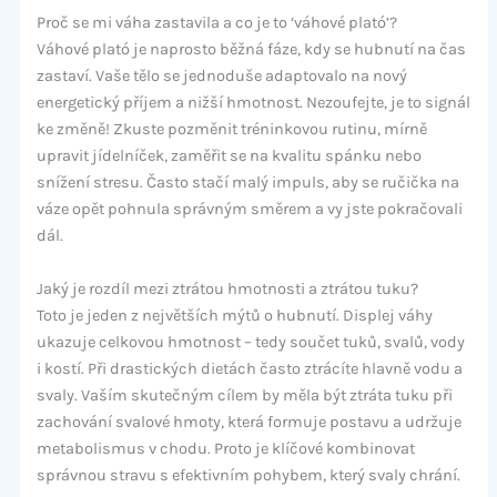
Proč se mi váha zastavila a co je to ‘váhové plató’?
Váhové plató je naprosto běžná fáze, kdy se hubnutí na čas
zastaví. Vaše tělo se jednoduše adaptovalo na nový
energetický příjem a nižší hmotnost. Nezoufejte, je to signál
ke změně! Zkuste pozměnit tréninkovou rutinu, mírně
upravit jídelníček, zaměřit se na kvalitu spánku nebo
snížení stresu. Často stačí malý impuls, aby se ručička na
váze opět pohnula správným směrem a vy jste pokračovali
dál.
Jaký je rozdíl mezi ztrátou hmotnosti a ztrátou tuku?
Toto je jeden z největších mýtů o hubnutí. Displej váhy
ukazuje celkovou hmotnost – tedy součet tuků, svalů, vody
i kostí. Při drastických dietách často ztrácíte hlavně vodu a
svaly. Vaším skutečným cílem by měla být ztráta tuku při
zachování svalové hmoty, která formuje postavu a udržuje
metabolismus v chodu. Proto je klíčové kombinovat
správnou stravu s efektivním pohybem, který svaly chrání.