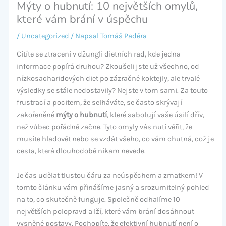
Mýty o hubnutí: 10 největších omylů,
které vám brání v úspěchu
/
Uncategorized
/ Napsal
Tomáš Paděra
Cítíte se ztraceni v džungli dietních rad, kde jedna
informace popírá druhou? Zkoušeli jste už všechno, od
nízkosacharidových diet po zázračné koktejly, ale trvalé
výsledky se stále nedostavily? Nejste v tom sami. Za touto
frustrací a pocitem, že selháváte, se často skrývají
zakořeněné
mýty o hubnutí
, které sabotují vaše úsilí dřív,
než vůbec pořádně začne. Tyto omyly vás nutí věřit, že
musíte hladovět nebo se vzdát všeho, co vám chutná, což je
cesta, která dlouhodobě nikam nevede.
Je čas udělat tlustou čáru za neúspěchem a zmatkem! V
tomto článku vám přinášíme jasný a srozumitelný pohled
na to, co skutečně funguje. Společně odhalíme 10
největších polopravd a lží, které vám brání dosáhnout
vysněné postavy. Pochopíte, že efektivní hubnutí není o