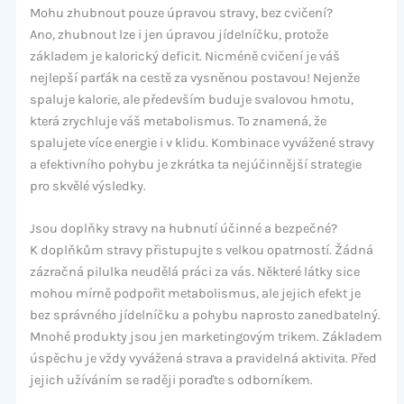
Mohu zhubnout pouze úpravou stravy, bez cvičení?
Ano, zhubnout lze i jen úpravou jídelníčku, protože
základem je kalorický deficit. Nicméně cvičení je váš
nejlepší parťák na cestě za vysněnou postavou! Nejenže
spaluje kalorie, ale především buduje svalovou hmotu,
která zrychluje váš metabolismus. To znamená, že
spalujete více energie i v klidu. Kombinace vyvážené stravy
a efektivního pohybu je zkrátka ta nejúčinnější strategie
pro skvělé výsledky.
Jsou doplňky stravy na hubnutí účinné a bezpečné?
K doplňkům stravy přistupujte s velkou opatrností. Žádná
zázračná pilulka neudělá práci za vás. Některé látky sice
mohou mírně podpořit metabolismus, ale jejich efekt je
bez správného jídelníčku a pohybu naprosto zanedbatelný.
Mnohé produkty jsou jen marketingovým trikem. Základem
úspěchu je vždy vyvážená strava a pravidelná aktivita. Před
jejich užíváním se raději poraďte s odborníkem.