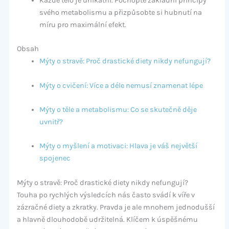
Každé tělo je unikátní. Pochopte základní principy
svého metabolismu a přizpůsobte si hubnutí na
míru pro maximální efekt.
Obsah
Mýty o stravě: Proč drastické diety nikdy nefungují?
Mýty o cvičení: Více a déle nemusí znamenat lépe
Mýty o těle a metabolismu: Co se skutečně děje
uvnitř?
Mýty o myšlení a motivaci: Hlava je váš největší
spojenec
Mýty o stravě: Proč drastické diety nikdy nefungují?
Touha po rychlých výsledcích nás často svádí k víře v
zázračné diety a zkratky. Pravda je ale mnohem jednodušší
a hlavně dlouhodobě udržitelná. Klíčem k úspěšnému