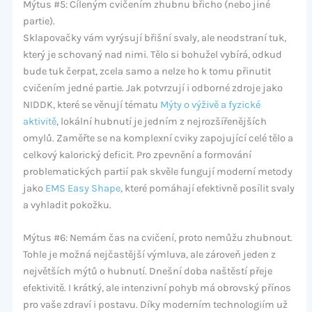
Mýtus #5: Cíleným cvičením zhubnu břicho (nebo jiné
partie).
Sklapovačky vám vyrýsují břišní svaly, ale neodstraní tuk,
který je schovaný nad nimi. Tělo si bohužel vybírá, odkud
bude tuk čerpat, zcela samo a nelze ho k tomu přinutit
cvičením jedné partie. Jak potvrzují i odborné zdroje jako
NIDDK, které se věnují tématu
Mýty o výživě a fyzické
aktivitě
, lokální hubnutí je jedním z nejrozšířenějších
omylů. Zaměřte se na komplexní cviky zapojující celé tělo a
celkový kalorický deficit. Pro zpevnění a formování
problematických partií pak skvěle fungují moderní metody
jako
EMS Easy Shape
, které pomáhají efektivně posílit svaly
a vyhladit pokožku.
Mýtus #6: Nemám čas na cvičení, proto nemůžu zhubnout.
Tohle je možná nejčastější výmluva, ale zároveň jeden z
největších mýtů o hubnutí. Dnešní doba naštěstí přeje
efektivitě. I krátký, ale intenzivní pohyb má obrovský přínos
pro vaše zdraví i postavu. Díky moderním technologiím už