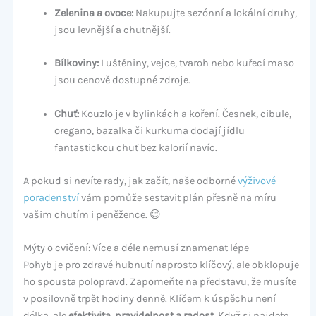
Zelenina a ovoce:
Nakupujte sezónní a lokální druhy,
jsou levnější a chutnější.
Bílkoviny:
Luštěniny, vejce, tvaroh nebo kuřecí maso
jsou cenově dostupné zdroje.
Chuť:
Kouzlo je v bylinkách a koření. Česnek, cibule,
oregano, bazalka či kurkuma dodají jídlu
fantastickou chuť bez kalorií navíc.
A pokud si nevíte rady, jak začít, naše odborné
výživové
poradenství
vám pomůže sestavit plán přesně na míru
vašim chutím i peněžence. 😊
Mýty o cvičení: Více a déle nemusí znamenat lépe
Pohyb je pro zdravé hubnutí naprosto klíčový, ale obklopuje
ho spousta polopravd. Zapomeňte na představu, že musíte
v posilovně trpět hodiny denně. Klíčem k úspěchu není
délka, ale
efektivita, pravidelnost a radost
. Když si najdete