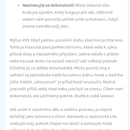
Nestresujte se dokonalostí:
Místo železné vůle
budujte systém, který funguje pro vás. Odborné
vedení vám pomůže udržet směr a motivaci, i když
zrovna nemáte svůj den.
Mýtus #10: Když jednou poruším dietu, všechno je ztraceno.
Tohle je klasická past perfekcionismu, která vede k cyklu
přísné diety a následného přejídání. Jedna večeře s přáteli
nebo kousek dortu na oslavě
nezničí váš celkový pokrok
!
Důležité je, co děláte dlouhodobě. Místo pocitů viny a
selhání se jednoduše vraťte ke svému plánu hned u dalšího
jídla. Každé „uklouznutí“ je příležitostí se poučit. Možná
jste měli příliš velký hlad nebo jste byli ve stresu. Cílem není
dokonalost, ale udržitelný pokrok. Buďte k sobě laskaví.
Váš vztah k vlastnímu tělu a celému procesu je stejně
důležitý jako kalorie a cvičení. Nastavte si realistické cíle,
sledujte svůj pokrok (nejen na váze!) a oslavujte malá