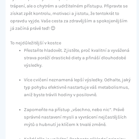
trápení, ale o chytrém a udržitelném přístupu. Připravte se
získat zpět kontrolu, motivaci a jistotu, že tentokrát to
opravdu vyjde. Vaše cesta za zdravějším a spokojenějším
já začíná právě teď! 😊
To nejdůležitější v kostce
Přestaňte hladovět. Zjistěte, proč kvalitní a vyvážená
strava poráží drastické diety a přináší dlouhodobé
výsledky.
Více cvičení neznamená lepší výsledky. Odhalte, jaký
typ pohybu efektivně nastartuje váš metabolismus,
aniž byste trávili hodiny v posilovně.
Zapomeňte na přístup „všechno, nebo nic“. Právě
správné nastavení mysli a vyvrácení nejčastějších
mýtů o hubnutí je klíčem k trvalé změně.