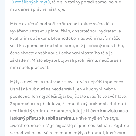
10 rozšířených mýtů
, tělo si s toxiny poradí samo, pokud
mu dáme správné nástroje.
Místo extrémů podpořte přirozené funkce svého těla
vyváženou stravou plnou živin, dostatečnou hydratací a
kvalitním spánkem. Dlouhodobé hladovění navíc může
vést ke zpomalení metabolismu, což je přesný opak toho,
čeho chcete dosáhnout. Pochopení vlastního těla je
základem. Místo abyste bojovali proti němu, naučte se s
ním spolupracovat.
Mýty o myšlení a motivaci: Hlava je váš největší spojenec
Úspěšné hubnutí se neodehrává jen v kuchyni nebo v
posilovně. Ten nejdůležitější boj často svádíte ve své hlavě.
Zapomeňte na představu, že musíte být dokonalí. Hubnutí
není krátký sprint, ale maraton, kde je klíčem
konzistence a
laskavý přístup k sobě samému
. Právě myšlení ve stylu
„všechno, nebo nic“ je nejčastější příčinou selhání. Pojďme
se podívat na největší mentální mýty o hubnutí, které vám