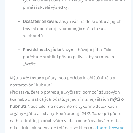
rychlého metabolismu. I krátký, ale intenzivní trénink
přináší skvělé výsledky.
Dostatek bílkovin:
Zasytí vás na delší dobu a jejich
trávení spotřebuje více energie než u tuků a
sacharidů.
Pravidelnost v jídle:
Nevynechávejte jídla. Tělo
potřebuje stabilní přísun paliva, aby nemuselo
„šetřit“.
Mýtus #8: Detox a půsty jsou potřeba k ‘očištění’ těla a
nastartování hubnutí.
Představa, že tělo potřebuje „vyčistit“ pomocí džusových
kúr nebo drastických půstů, je jedním z největších
mýtů o
hubnutí
. Naše tělo má neuvěřitelně výkonné detoxikační
orgány – játra a ledviny, které pracují 24/7. To, co při půstu
rychle ztratíte, je především voda a cenná svalová hmota,
nikoli tuk. Jak potvrzuje i článek, ve kterém
odborník vyvrací