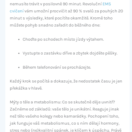
nemusíte trávit v posilovně 90 minut. Revoluční
EMS
cvičení
vám umožní procvičit až 90 % svalů za pouhých 20
minut s výsledky, které pocítíte okamžitě. Kromě toho
můžete pohyb snadno zařadit do běžného dne:
Choďte po schodech místo jízdy výtahem.
Vystupte o zastávku dříve a zbytek dojděte pěšky.
Během telefonování se procházejte.
Každý krok se počítá a dokazuje, že nedostatek času je jen
překážka v hlavě.
Mýty o těle a metabolismu: Co se skutečně děje uvnitř?
Začněme od základů: vaše tělo je unikátní. Reaguje jinak
než tělo vašeho kolegy nebo kamarádky. Pochopení toho,
jak funguje váš metabolismus, co s ním dělají hormony,
stres nebo (ne)kvalitní spánek, je klíčem k úspěchu. Právě