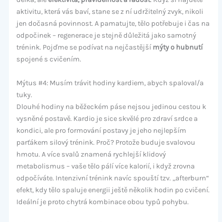
aktivitu, která vás baví, stane se z ní udržitelný zvyk, nikoli
jen dočasná povinnost. A pamatujte, tělo potřebuje i čas na
odpočinek – regenerace je stejně důležitá jako samotný
trénink. Pojďme se podívat na nejčastější
mýty o hubnutí
spojené s cvičením.
Mýtus #4: Musím trávit hodiny kardiem, abych spaloval/a
tuky.
Dlouhé hodiny na běžeckém páse nejsou jedinou cestou k
vysněné postavě. Kardio je sice skvělé pro zdraví srdce a
kondici, ale pro formování postavy je jeho nejlepším
parťákem silový trénink. Proč? Protože buduje svalovou
hmotu. A více svalů znamená rychlejší klidový
metabolismus – vaše tělo pálí více kalorií, i když zrovna
odpočíváte. Intenzivní trénink navíc spouští tzv. „afterburn“
efekt, kdy tělo spaluje energii ještě několik hodin po cvičení.
Ideální je proto chytrá kombinace obou typů pohybu.