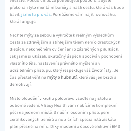
vítězství. Pokud cítíte, že potřebujete podporu, abyste
překonali tyto mentální bariéry a našli cestu, která vás bude
bavit,
jsme tu pro vás
. Pomůžeme vám najít rovnováhu,
která funguje.
Nechte mýty za sebou a vykročte k reálným výsledkům
Cesta za zdravějším a štíhlejším tělem není o drastických
dietách, nekonečném cvičení ani o zázračných pilulkách.
Jak jsme si ukázali, skutečný úspěch spočívá v pochopení
vlastního těla, nastavení správného myšlení a v
udržitelném přístupu, který respektuje váš životní styl. Je
čas přestat věřit na
mýty o hubnutí
, které vás jen brzdí a
demotivují.
Místo bloudění v kruhu polopravd vsaďte na jistotu a
odborné vedení. V Easy Health vám nabízíme komplexní
péči na jednom místě. S naším osobním přístupem
certifikovaných trenérů a nutričních specialistů získáte
plán přesně na míru. Díky moderní a časově efektivní EMS