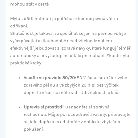
mohou stát v cestě.
Mýtus #9: K hubnutí je potřeba extrémně pevná vůle a
odříkání.
Skutečnost je taková, že spoléhat se jen na pevnou vůli je
vyčerpávající a dlouhodobě neudržitelné. Mnohem
efektivnější je budovat si zdravé návyky, které fungují téměř
automaticky a nevyžadují neustálé přemáhání. Zkuste tyto
praktické kroky:
Vsaďte na pravidlo 80/20:
80 % času se držte svého
zdravého plánu a ve zbylých 20 % si bez výčitek
dopřejte něco, co máte rádi. Udržitelnost je klíč!
Upravte si prostředí:
Usnadněte si správná
rozhodnutí. Mějte po ruce zdravé svačiny, připravujte
si jídlo dopředu a odstraňte z dohledu zbytečná
pokušení.