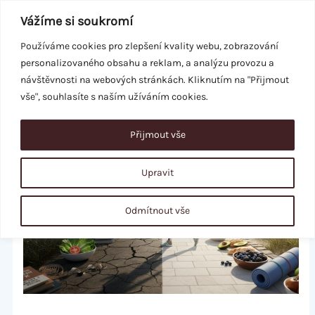
Přeskočit
Vážíme si soukromí
na
obsah
Používáme cookies pro zlepšení kvality webu, zobrazování
personalizovaného obsahu a reklam, a analýzu provozu a
REZERVACE
návštěvnosti na webových stránkách. Kliknutím na "Přijmout
vše", souhlasíte s naším užíváním cookies.
Přijmout vše
Upravit
Odmítnout vše