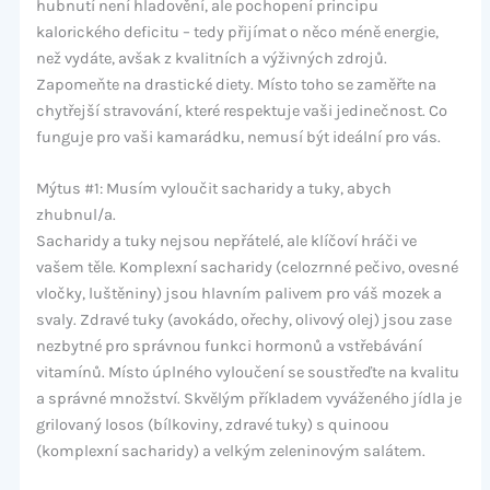
hubnutí není hladovění, ale pochopení principu
kalorického deficitu – tedy přijímat o něco méně energie,
než vydáte, avšak z kvalitních a výživných zdrojů.
Zapomeňte na drastické diety. Místo toho se zaměřte na
chytřejší stravování, které respektuje vaši jedinečnost. Co
funguje pro vaši kamarádku, nemusí být ideální pro vás.
Mýtus #1: Musím vyloučit sacharidy a tuky, abych
zhubnul/a.
Sacharidy a tuky nejsou nepřátelé, ale klíčoví hráči ve
vašem těle. Komplexní sacharidy (celozrnné pečivo, ovesné
vločky, luštěniny) jsou hlavním palivem pro váš mozek a
svaly. Zdravé tuky (avokádo, ořechy, olivový olej) jsou zase
nezbytné pro správnou funkci hormonů a vstřebávání
vitamínů. Místo úplného vyloučení se soustřeďte na kvalitu
a správné množství. Skvělým příkladem vyváženého jídla je
grilovaný losos (bílkoviny, zdravé tuky) s quinoou
(komplexní sacharidy) a velkým zeleninovým salátem.