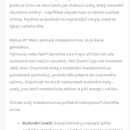
proto je číslo na váze často jen matoucí údaj, který neodráží
skutečné změny – například úbytek tuku a nárůst svalové
hmoty. Pojďme se podívat na nejčastější omyly, které se
týkají našeho těla.
Mýtus #7: Mám pomalý metabolismus, to je dané
genetikou.
Výmluva, nebo fakt? Genetika sice hraje určitou roli, ale
rozhodně není vaším osudem. Váš životní styl má mnohem
větší moc! Drastické diety a hladovění metabolismus
paradoxně zpomalují, protože tělo přepne do úsporného
režimu. Stejně tak ho brzdí nedostatek svalové hmoty –
svaly jsou totiž metabolicky aktivní a pálí energii i v klidu.
Chcete svůj metabolismus pořádně nakopnout? Zaměřte
se na:
Budování svalů:
Silový trénink je nejlepší přítel