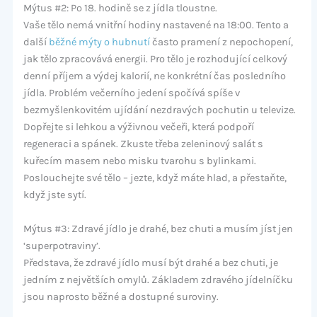
Mýtus #2: Po 18. hodině se z jídla tloustne.
Vaše tělo nemá vnitřní hodiny nastavené na 18:00. Tento a
další
běžné mýty o hubnutí
často pramení z nepochopení,
jak tělo zpracovává energii. Pro tělo je rozhodující celkový
denní příjem a výdej kalorií, ne konkrétní čas posledního
jídla. Problém večerního jedení spočívá spíše v
bezmyšlenkovitém ujídání nezdravých pochutin u televize.
Dopřejte si lehkou a výživnou večeři, která podpoří
regeneraci a spánek. Zkuste třeba zeleninový salát s
kuřecím masem nebo misku tvarohu s bylinkami.
Poslouchejte své tělo – jezte, když máte hlad, a přestaňte,
když jste sytí.
Mýtus #3: Zdravé jídlo je drahé, bez chuti a musím jíst jen
‘superpotraviny’.
Představa, že zdravé jídlo musí být drahé a bez chuti, je
jedním z největších omylů. Základem zdravého jídelníčku
jsou naprosto běžné a dostupné suroviny.