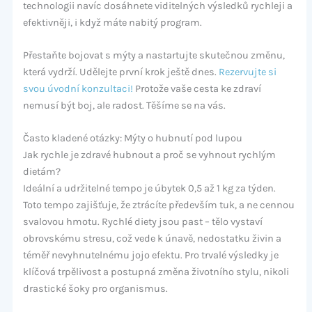
technologii navíc dosáhnete viditelných výsledků rychleji a
efektivněji, i když máte nabitý program.
Přestaňte bojovat s mýty a nastartujte skutečnou změnu,
která vydrží. Udělejte první krok ještě dnes.
Rezervujte si
svou úvodní konzultaci!
Protože vaše cesta ke zdraví
nemusí být boj, ale radost. Těšíme se na vás.
Často kladené otázky: Mýty o hubnutí pod lupou
Jak rychle je zdravé hubnout a proč se vyhnout rychlým
dietám?
Ideální a udržitelné tempo je úbytek 0,5 až 1 kg za týden.
Toto tempo zajišťuje, že ztrácíte především tuk, a ne cennou
svalovou hmotu. Rychlé diety jsou past – tělo vystaví
obrovskému stresu, což vede k únavě, nedostatku živin a
téměř nevyhnutelnému jojo efektu. Pro trvalé výsledky je
klíčová trpělivost a postupná změna životního stylu, nikoli
drastické šoky pro organismus.