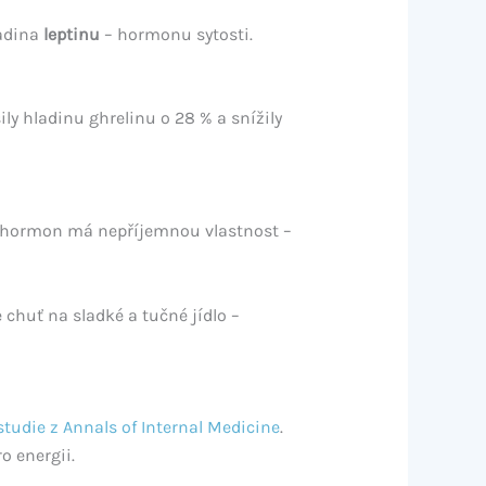
adina
leptinu
– hormonu sytosti.
ly hladinu ghrelinu o 28 % a snížily
o hormon má nepříjemnou vlastnost –
 chuť na sladké a tučné jídlo –
studie z Annals of Internal Medicine
.
o energii.