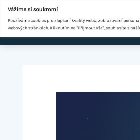
Přeskočit
Součást
WeGrow Group
Vážíme si soukromí
na
Malé změny ke zdraví
obsah
Používáme cookies pro zlepšení kvality webu, zobrazování persona
webových stránkách. Kliknutím na "Přijmout vše", souhlasíte s naš
Domů
EMS k