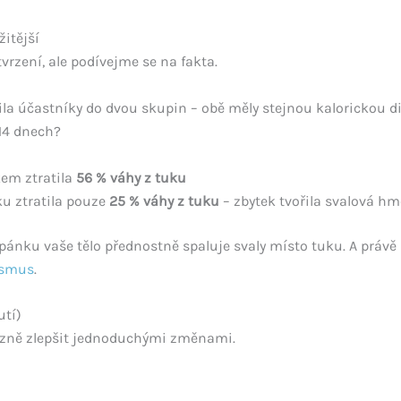
žitější
rzení, ale podívejme se na fakta.
lila účastníky do dvou skupin – obě měly stejnou kalorickou d
 14 dnech?
em ztratila
56 % váhy z tuku
u ztratila pouze
25 % váhy z tuku
– zbytek tvořila svalová h
spánku vaše tělo přednostně spaluje svaly místo tuku. A právě 
ismus
.
utí)
azně zlepšit jednoduchými změnami.