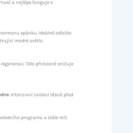
tmus) a nejlépe funguje s
hormonu spánku. Ideálně odložte
trující modré světlo.
 regeneraci. Tělo přirozeně snižuje
edne
. Intenzivní cvičení těsně před
poledního programu a stále mít