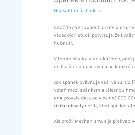
Napsal
Tomáš Paděra
Snažíte se zhubnout, držíte dietu, cv
vědeckých studií potvrzuje, že kvali
hubnutí.
V tomto článku vám ukážeme, proč 
úsilí o štíhlou postavu a co konkrét
Jak spánek ovlivňuje vaši váhu: Co ř
Vztah mezi spánkem a tělesnou hmot
analyzovala data od více než 600 000
riziko obezity
než ti, kteří spí dostat
Ale proč? Mechanismus je překvapivě