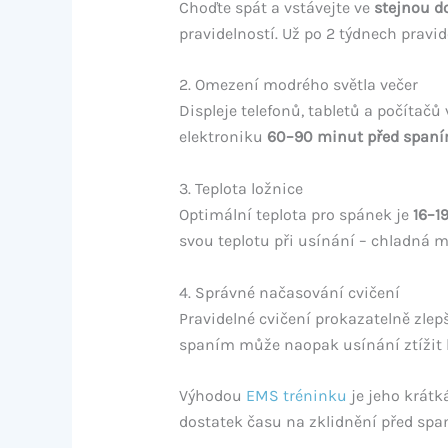
Choďte spát a vstávejte ve
stejnou d
pravidelností. Už po 2 týdnech pravid
2. Omezení modrého světla večer
Displeje telefonů, tabletů a počítačů
elektroniku
60–90 minut před span
3. Teplota ložnice
Optimální teplota pro spánek je
16–19
svou teplotu při usínání – chladná 
4. Správné načasování cvičení
Pravidelné cvičení prokazatelně zlepš
spaním může naopak usínání ztížit k
Výhodou
EMS tréninku
je jeho krátk
dostatek času na zklidnění před spa