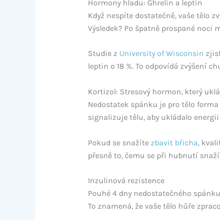
Hormony hladu: Ghrelin a leptin
Když nespíte dostatečně, vaše tělo z
Výsledek? Po špatně prospané noci má
Studie z
University of Wisconsin
zjis
leptin o 18 %. To odpovídá zvýšení chu
Kortizol: Stresový hormon, který ukl
Nedostatek spánku je pro tělo forma
signalizuje tělu, aby ukládalo energi
Pokud se snažíte
zbavit břicha
, kval
přesně to, čemu se při hubnutí snaží
Inzulinová rezistence
Pouhé 4 dny nedostatečného spánku m
To znamená, že vaše tělo hůře zpraco