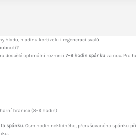
 hladu, hladinu kortizolu i regeneraci svalů.
 hubnutí?
ro dospělé optimální rozmezí
7–9 hodin spánku
za noc. Pro h
horní hranice (8–9 hodin)
ita spánku
. Osm hodin neklidného, přerušovaného spánku př
nku.