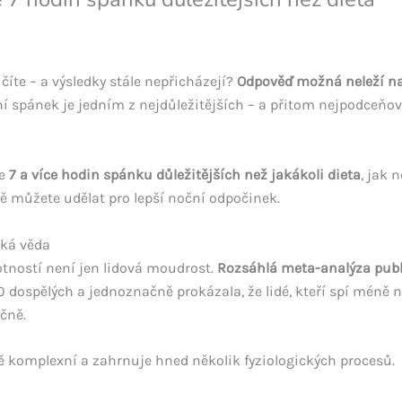
ičíte – a výsledky stále nepřicházejí?
Odpověď možná neleží na ta
tní spánek je jedním z nejdůležitějších – a přitom nejpodceň
je
7 a více hodin spánku důležitějších než jakákoli dieta
, jak 
ně můžete udělat pro lepší noční odpočinek.
íká věda
ností není jen lidová moudrost.
Rozsáhlá meta-analýza publ
 dospělých a jednoznačně prokázala, že lidé, kteří spí méně 
ečně.
 komplexní a zahrnuje hned několik fyziologických procesů.