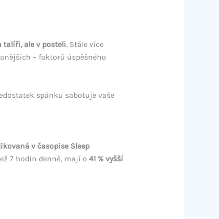
líři, ale v posteli.
Stále více
ovanějších – faktorů úspěšného
nedostatek spánku sabotuje vaše
ikovaná v časopise Sleep
než 7 hodin denně, mají o
41 % vyšší