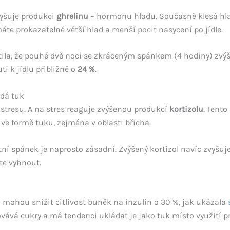
vyšuje produkci
ghrelinu
– hormonu hladu. Současně klesá hl
te prokazatelně větší hlad a menší pocit nasycení po jídle.
tila, že pouhé dvě noci se zkráceným spánkem (4 hodiny) zvýši
ti k jídlu přibližně o
24 %
.
ádá tuk
 stresu. A na stres reaguje zvýšenou produkcí
kortizolu
. Tent
i ve formě tuku, zejména v oblasti břicha.
itní spánek je naprosto zásadní. Zvýšený kortizol navíc zvyšuje
te vyhnout.
ohou snížit citlivost buněk na inzulin o 30 %, jak ukázala
vává cukry a má tendenci ukládat je jako tuk místo využití pr