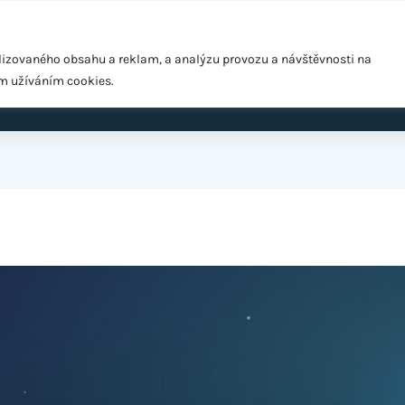
Pražská 1279/18, Praha 10 – Hostivař, 102 00
lizovaného obsahu a reklam, a analýzu provozu a návštěvnosti na
ím užíváním cookies.
ardio
EMS Easy Shape
Výživové poradenství
Cen