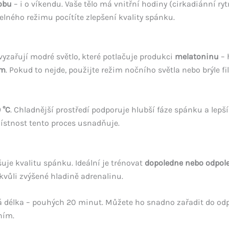
obu
– i o víkendu. Vaše tělo má vnitřní hodiny (cirkadiánní ry
elného režimu pocítíte zlepšení kvality spánku.
 vyzařují modré světlo, které potlačuje produkci
melatoninu
– 
ím
. Pokud to nejde, použijte režim nočního světla nebo brýle fil
 °C
. Chladnější prostředí podporuje hlubší fáze spánku a lepší
místnost tento proces usnadňuje.
uje kvalitu spánku. Ideální je trénovat
dopoledne nebo odpol
vůli zvýšené hladině adrenalinu.
á délka – pouhých 20 minut. Můžete ho snadno zařadit do od
ním.