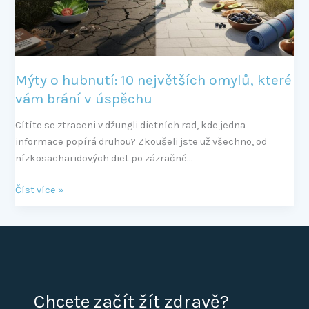
které
vám
brání
v
úspěchu
Mýty o hubnutí: 10 největších omylů, které
vám brání v úspěchu
Cítíte se ztraceni v džungli dietních rad, kde jedna
informace popírá druhou? Zkoušeli jste už všechno, od
nízkosacharidových diet po zázračné…
Číst více »
Chcete začít žít zdravě?