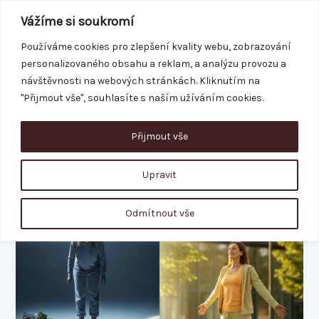
Přeskočit
Vážíme si soukromí
na
obsah
Používáme cookies pro zlepšení kvality webu, zobrazování
personalizovaného obsahu a reklam, a analýzu provozu a
REZERVACE
návštěvnosti na webových stránkách. Kliknutím na
"Přijmout vše", souhlasíte s naším užíváním cookies.
Přijmout vše
chyby při hubnutí
Upravit
Jojo
Odmítnout vše
efekt:
Jak
jednou
provždy
skoncovat
s
věčným