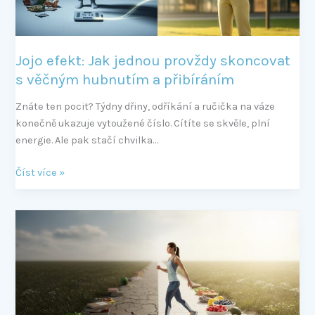
hubnutím
a
přibíráním
Jojo efekt: Jak jednou provždy skoncovat
s věčným hubnutím a přibíráním
Znáte ten pocit? Týdny dřiny, odříkání a ručička na váze
konečně ukazuje vytoužené číslo. Cítíte se skvěle, plní
energie. Ale pak stačí chvilka…
Číst více »
Mýty
o
hubnutí:
10
největších
omylů,