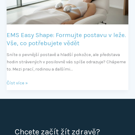
leže.
Vše,
co
potřebujete
vědět
EMS Easy Shape: Formujte postavu v leže.
Vše, co potřebujete vědět
Sníte o pevnější postavě a hladší pokožce, ale představa
hodin strávených v posilovně vás spíše odrazuje? Chápeme
to. Mezi prací, rodinou a dalšími…
Číst více »
Chcete začít žít zdravě?