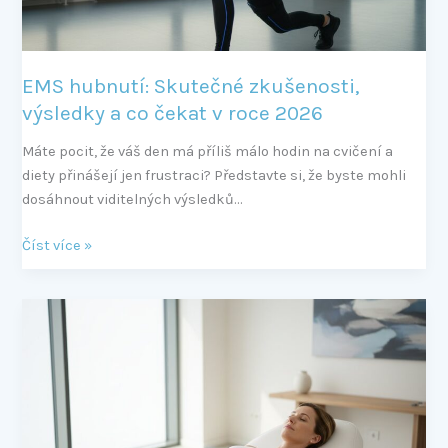
v
roce
2026
EMS hubnutí: Skutečné zkušenosti,
výsledky a co čekat v roce 2026
Máte pocit, že váš den má příliš málo hodin na cvičení a
diety přinášejí jen frustraci? Představte si, že byste mohli
dosáhnout viditelných výsledků…
Číst více »
EMS
Easy
Shape:
Formujte
postavu
v