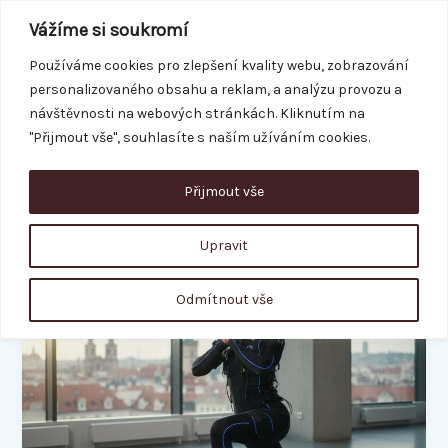
Přeskočit
Vážíme si soukromí
na
obsah
Používáme cookies pro zlepšení kvality webu, zobrazování
personalizovaného obsahu a reklam, a analýzu provozu a
REZERVACE
návštěvnosti na webových stránkách. Kliknutím na
"Přijmout vše", souhlasíte s naším užíváním cookies.
Přijmout vše
elektrostimulace
Upravit
EMS
Odmítnout vše
hubnutí:
Skutečné
zkušenosti,
výsledky
a
co
čekat