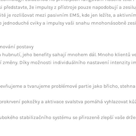
 si představte, že impulsy z přístroje pouze napodobují a zesil
žité je rozlišovat mezi pasivním EMS, kde jen ležíte, a aktivn
te jednoduché cviky a impulsy vaši snahu mnohonásobně zes
rmování postavy
 hubnutí, jeho benefity sahají mnohem dál. Mnoho klientů v
ní změny. Díky možnosti individuálního nastavení intenzity 
evňujeme a tvarujeme problémové partie jako břicho, stehna 
prokrvení pokožky a aktivace svalstva pomáhá vyhlazovat kůži
bokého stabilizačního systému se přirozeně zlepší vaše držen