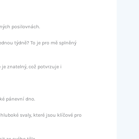
ěných posilovnách.
ednou týdně? To je pro mě splněný
je znatelný, což potvrzuje i
cké pánevní dno.
luboké svaly, které jsou klíčové pro
it ze svého těla.