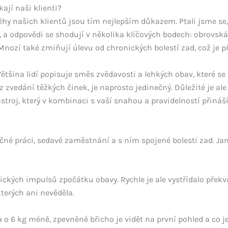
ají naši klienti?
běhy našich klientů jsou tím nejlepším důkazem. Ptali jsme se, 
 odpovědi se shodují v několika klíčových bodech: obrovská 
 Mnozí také zmiňují úlevu od chronických bolestí zad, což je 
 Většina lidí popisuje směs zvědavosti a lehkých obav, které s
ez zvedání těžkých činek, je naprosto jedinečný. Důležité je al
stroj, který v kombinaci s vaší snahou a pravidelností přináší
né práci, sedavé zaměstnání a s ním spojené bolesti zad. Jana 
ických impulsů zpočátku obavy. Rychle je ale vystřídalo překva
kterých ani nevěděla.
o 6 kg méně, zpevněné břicho je vidět na první pohled a co je 