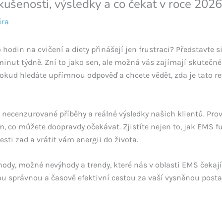
ušenosti, výsledky a co čekat v roce 2026
ěra
 hodin na cvičení a diety přinášejí jen frustraci? Představte 
minut týdně. Zní to jako sen, ale možná vás zajímají skutečn
. Pokud hledáte upřímnou odpověď a chcete vědět, zda je tato 
 necenzurované příběhy a reálné výsledky našich klientů. Pr
 co můžete doopravdy očekávat. Zjistíte nejen to, jak EMS fun
esti zad a vrátit vám energii do života.
ýhody, možné nevýhody a trendy, které nás v oblasti EMS čekaj
tou správnou a časově efektivní cestou za vaší vysněnou post