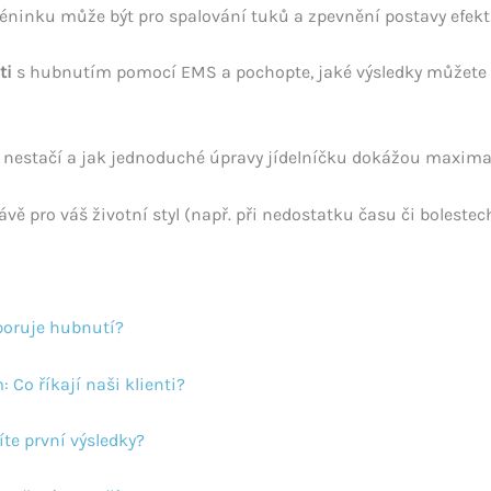
réninku může být pro spalování tuků a zpevnění postavy efekt
ti
s hubnutím pomocí EMS a pochopte, jaké výsledky můžete r
 nestačí a jak jednoduché úpravy jídelníčku dokážou maximal
ávě pro váš životní styl (např. při nedostatku času či bolest
poruje hubnutí?
Co říkají naši klienti?
íte první výsledky?