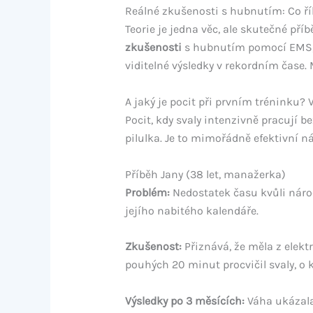
Reálné zkušenosti s hubnutím: Co řík
Teorie je jedna věc, ale skutečné pří
zkušenosti
s hubnutím pomocí EMS, a
viditelné výsledky v rekordním čase.
A jaký je pocit při prvním tréninku?
Pocit, kdy svaly intenzivně pracují b
pilulka. Je to mimořádně efektivní ná
Příběh Jany (38 let, manažerka)
Problém:
Nedostatek času kvůli nároč
jejího nabitého kalendáře.
Zkušenost:
Přiznává, že měla z elektr
pouhých 20 minut procvičil svaly, o 
Výsledky po 3 měsících:
Váha ukázala 