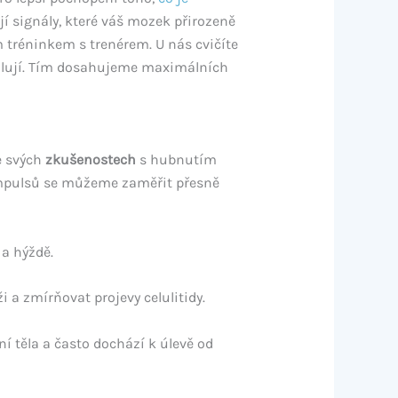
ují signály, které váš mozek přirozeně
ím tréninkem s trenérem. U nás cvičíte
ilují. Tím dosahujeme maximálních
e svých
zkušenostech
s hubnutím
impulsů se můžeme zaměřit přesně
a hýždě.
 a zmírňovat projevy celulitidy.
í těla a často dochází k úlevě od