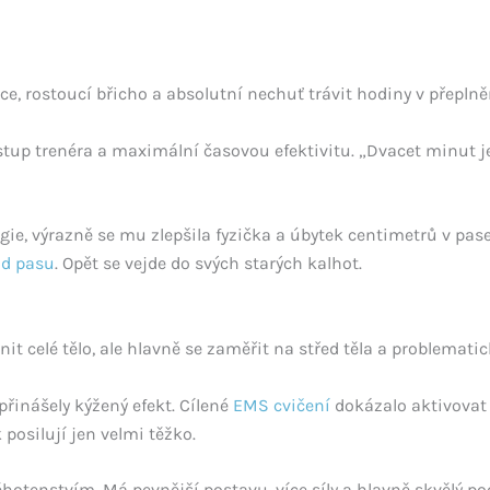
ce, rostoucí břicho a absolutní nechuť trávit hodiny v přepln
stup trenéra a maximální časovou efektivitu. „Dvacet minut j
rgie, výrazně se mu zlepšila fyzička a úbytek centimetrů v pase 
od pasu
. Opět se vejde do svých starých kalhot.
t celé tělo, ale hlavně se zaměřit na střed těla a problemati
přinášely kýžený efekt. Cílené
EMS cvičení
dokázalo aktivovat h
 posilují jen velmi těžko.
ěhotenstvím. Má pevnější postavu, více síly a hlavně skvělý poc