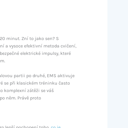
20 minut. Zní to jako sen? S
ní a vysoce efektivní metoda cvičení,
 bezpečné elektrické impulsy, které
ím.
alovou partii po druhé, EMS aktivuje
ré se při klasickém tréninku často
éto komplexní zátěži se váš
 po něm. Právě proto
ro lepší pochopení toho,
co je