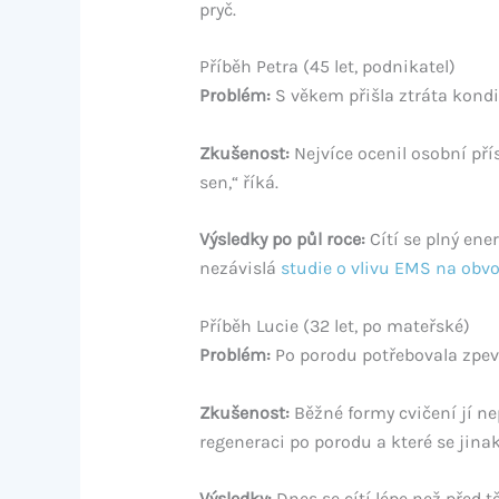
pryč.
Příběh Petra (45 let, podnikatel)
Problém:
S věkem přišla ztráta kondi
Zkušenost:
Nejvíce ocenil osobní pří
sen,“ říká.
Výsledky po půl roce:
Cítí se plný ene
nezávislá
studie o vlivu EMS na obv
Příběh Lucie (32 let, po mateřské)
Problém:
Po porodu potřebovala zpevni
Zkušenost:
Běžné formy cvičení jí ne
regeneraci po porodu a které se jinak
Výsledky:
Dnes se cítí lépe než před t