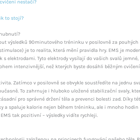
cvičení nestačí?
k to stojí?
 hubnutí?
nout výsledků 90minutového tréninku v posilovně za pouhých 
timulace) je to realita, která mění pravidla hry. EMS je moder
k s elektrodami. Tyto elektrody vysílají do vašich svalů jemné,
nohem intenzivnější, než kterých byste dosáhli běžným cvičen
vita. Zatímco v posilovně se obvykle soustředíte na jednu sv
učasně. To zahrnuje i hluboko uložené stabilizační svaly, kte
 zásadní pro správné držení těla a prevenci bolesti zad. Díky t
y a spaluje kalorie nejen během tréninku, ale i mnoho hodin
S tak pozitivní – výsledky vidíte rychleji.
technologii založenou na principech fungování našeho těla. P