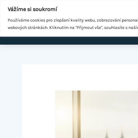
Přeskočit
Součást
WeGrow Group
Vážíme si soukromí
na
Malé změny ke zdraví
obsah
Používáme cookies pro zlepšení kvality webu, zobrazování persona
webových stránkách. Kliknutím na "Přijmout vše", souhlasíte s naš
Domů
EMS k