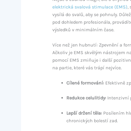
elektrická svalová stimulace (EMS)
,
vysílá do svalů, aby se pohnuly. Důle
pod dohledem profesionála, provádí
výsledků v minimálním čase.
Více než jen hubnutí: Zpevnění a fo
Ačkoliv je EMS skvělým nástrojem na
pomocí EMS zmiňuje i další pozitiv
na partie, které vás trápí nejvíce.
Cílené formování:
Efektivně zp
Redukce celulitidy:
Intenzivní 
Lepší držení těla:
Posílením hlu
chronických bolestí zad.