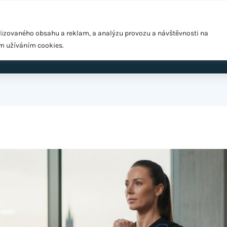
Pražská 1279/18, Praha 10 – Hostivař, 102 00
lizovaného obsahu a reklam, a analýzu provozu a návštěvnosti na
ím užíváním cookies.
ardio
EMS Easy Shape
Výživové poradenství
Cen