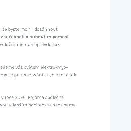
si, že byste mohli dosáhnout
é
zkušenosti s hubnutím pomocí
revoluční metoda opravdu tak
ovedeme vás světem elektro-myo-
guje při shazování kil, ale také jak
í v roce 2026. Pojďme společně
avou a lepším pocitem ze sebe sama.