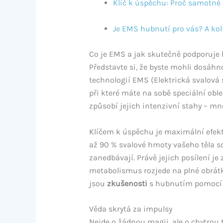
Klíč k úspěchu: Proč samotné 
Je EMS hubnutí pro vás? A koli
Co je EMS a jak skutečně podporuje
Představte si, že byste mohli dosáh
technologií EMS (Elektrická svalová s
při které máte na sobě speciální oble
způsobí jejich intenzivní stahy – m
Klíčem k úspěchu je maximální efekti
až 90 % svalové hmoty vašeho těla so
zanedbávají. Právě jejich posílení je
metabolismus rozjede na plné obrátk
jsou
zkušenosti
s hubnutím pomocí EM
Věda skrytá za impulsy
Nejde o žádnou magii, ale o chytrou 