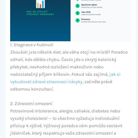
1. Stagnace v hubnutí
Zkoušeli jste několik diet, ale váha stojí na místě? Poradce
odhalí, kde děláte chybu. Často jde o skrytý kalorický
přebytek, nevhodné rozložení makroživin nebo
nedostatečný příjem bílkovin. Pokud vás zajímá,
jak si
vybudovat zdravé stravovací návyky
, začněte právě
odbornou konzultací.
2. Zdravotní omezení
Potravinové intolerance, alergie, celiakie, diabetes nebo
vysoký cholesterol — to všechno vyžaduje individuální
přístup k výživě. Výživový poradce vám pomůže sestavit
jídelníček, který respektuje vaše zdravotní omezení a