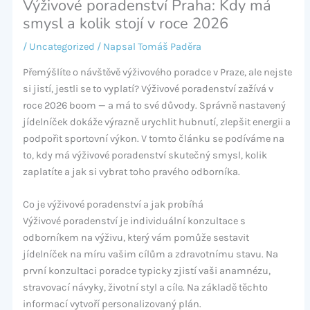
Výživové poradenství Praha: Kdy má
smysl a kolik stojí v roce 2026
/
Uncategorized
/ Napsal
Tomáš Paděra
Přemýšlíte o návštěvě výživového poradce v Praze, ale nejste
si jistí, jestli se to vyplatí? Výživové poradenství zažívá v
roce 2026 boom — a má to své důvody. Správně nastavený
jídelníček dokáže výrazně urychlit hubnutí, zlepšit energii a
podpořit sportovní výkon. V tomto článku se podíváme na
to, kdy má výživové poradenství skutečný smysl, kolik
zaplatíte a jak si vybrat toho pravého odborníka.
Co je výživové poradenství a jak probíhá
Výživové poradenství je individuální konzultace s
odborníkem na výživu, který vám pomůže sestavit
jídelníček na míru vašim cílům a zdravotnímu stavu. Na
první konzultaci poradce typicky zjistí vaši anamnézu,
stravovací návyky, životní styl a cíle. Na základě těchto
informací vytvoří personalizovaný plán.