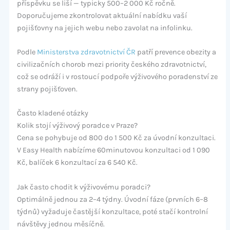
příspěvku se liší — typicky 500–2 000 Kč ročně.
Doporučujeme zkontrolovat aktuální nabídku vaší
pojišťovny na jejich webu nebo zavolat na infolinku.
Podle
Ministerstva zdravotnictví ČR
patří prevence obezity a
civilizačních chorob mezi priority českého zdravotnictví,
což se odráží i v rostoucí podpoře výživového poradenství ze
strany pojišťoven.
Často kladené otázky
Kolik stojí výživový poradce v Praze?
Cena se pohybuje od 800 do 1 500 Kč za úvodní konzultaci.
V Easy Health nabízíme 60minutovou konzultaci od 1 090
Kč, balíček 6 konzultací za 6 540 Kč.
Jak často chodit k výživovému poradci?
Optimálně jednou za 2–4 týdny. Úvodní fáze (prvních 6–8
týdnů) vyžaduje častější konzultace, poté stačí kontrolní
návštěvy jednou měsíčně.