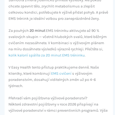
Samotná změna jídelníčku přinese výsledky. Ale pokud
chcete zpevnit tělo, zrychlit metabolismus a zlepšit
celkovou kondici, potřebujete k výživě přidat pohyb. A právě
EMS trénink je ideální volbou pro zaneprázdněné ženy.
Za pouhých
20 minut
EMS tréninku aktivujete až 90 %
svalových skupin — včetně hlubokých svalů, které běžným
cvičením nezasáhnete. V kombinaci s výživovým plánem
na míru dosáhnete výsledků výrazně rychleji. Přečtěte si,
kolik kalorií spálíte za 20 minut EMS tréninku
.
V Easy Health tento přístup praktikujeme denně. Naše
klientky, které kombinují
EMS cvičení
s výživovým
poradenstvím, dosahují viditelných změn už po 4–6
týdnech.
Přehradí vám pojišťovna výživové poradenství?
Některé zdravotní pojišťovny v roce 2026 přispívají na
výživové poradenství v rámci preventivních programů. Výše