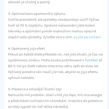
zároveň je chutný a pestrý.
3. Optimalizace sportovního výkonu
Cvičíte pravidelně, ale výsledky neodpovídají úsilí? Výživa
tvoří až 70 % úspěchu. Správné načasování jídel kolem
tréninku a optimální poměr makroživin mohou výrazně
zlepšit vaše výsledky. Zjistěte více o tom,
co jíst po cvičení
.
4. Opakovaný jojo efekt
Pokud po každé dietě přiberete víc, než jste zhubli, je čas na
systémovou změnu. Podle studie publikované v
PubMed
až
80 % lidí po dietě nabere ztracenou váhu zpět do dvou let.
Výživový poradce vás naučí jíst tak, abyste se jojo efektu
vyhnuli natrvalo.
5. Prevence a zdravější životní styl
Nemusíte mít problém. Stačí chtít jíst lépe, mít více energie
a předcházet civilizačním chorobám. Investice do prevence
se vždy vyplatí víc než léčba následků.