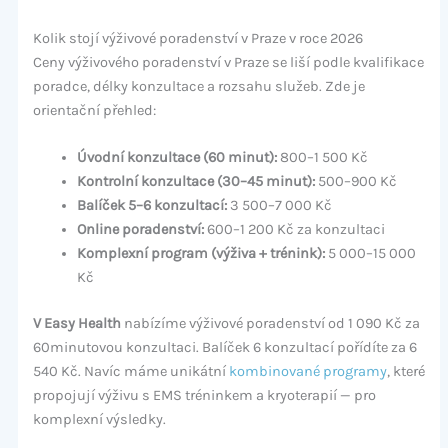
Kolik stojí výživové poradenství v Praze v roce 2026
Ceny výživového poradenství v Praze se liší podle kvalifikace
poradce, délky konzultace a rozsahu služeb. Zde je
orientační přehled:
Úvodní konzultace (60 minut):
800–1 500 Kč
Kontrolní konzultace (30–45 minut):
500–900 Kč
Balíček 5–6 konzultací:
3 500–7 000 Kč
Online poradenství:
600–1 200 Kč za konzultaci
Komplexní program (výživa + trénink):
5 000–15 000
Kč
V Easy Health
nabízíme výživové poradenství od 1 090 Kč za
60minutovou konzultaci. Balíček 6 konzultací pořídíte za 6
540 Kč. Navíc máme unikátní
kombinované programy
, které
propojují výživu s EMS tréninkem a kryoterapií — pro
komplexní výsledky.