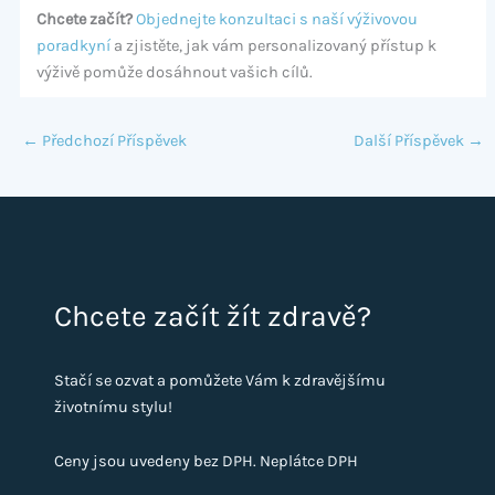
Chcete začít?
Objednejte konzultaci s naší výživovou
poradkyní
a zjistěte, jak vám personalizovaný přístup k
výživě pomůže dosáhnout vašich cílů.
←
Předchozí Příspěvek
Další Příspěvek
→
Chcete začít žít zdravě?
Stačí se ozvat a pomůžete Vám k zdravějšímu
životnímu stylu!
Ceny jsou uvedeny bez DPH. Neplátce DPH