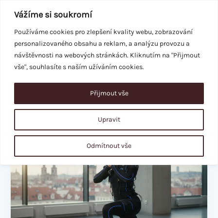
Přeskočit
Vážíme si soukromí
na
obsah
Používáme cookies pro zlepšení kvality webu, zobrazování
personalizovaného obsahu a reklam, a analýzu provozu a
REZERVACE
návštěvnosti na webových stránkách. Kliknutím na "Přijmout
vše", souhlasíte s naším užíváním cookies.
Přijmout vše
trendy 2026
Upravit
EMS
Odmítnout vše
hubnutí:
Skutečné
zkušenosti,
výsledky
a
co
čekat