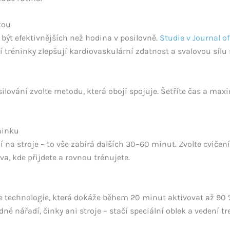
tou
být efektivnějších než hodina v posilovně.
Studie v Journal o
í tréninky zlepšují kardiovaskulární zdatnost a svalovou sílu 
lování zvolte metodu, která obojí spojuje. Šetříte čas a maxi
ninku
í na stroje – to vše zabírá dalších 30–60 minut. Zvolte cvičen
a, kde přijdete a rovnou trénujete.
e technologie, která dokáže během 20 minut aktivovat až 90 % 
é nářadí, činky ani stroje – stačí speciální oblek a vedení tr