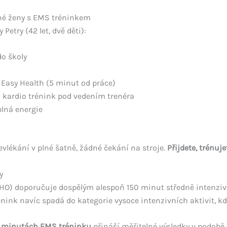
né ženy s EMS tréninkem
Petry (42 let, dvě děti):
do školy
Easy Health (5 minut od práce)
kardio trénink pod vedením trenéra
lná energie
evlékání v plné šatně, žádné čekání na stroje.
Přijdete, trénuje
y
O) doporučuje dospělým alespoň 150 minut středně intenzivní
k navíc spadá do kategorie vysoce intenzivních aktivit, kde
0 minutách EMS tréninku
přináší měřitelné výsledky v podobě 