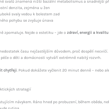
ě svalů znamená nižší bazální metabolismus a snadnější při
ostní denzita, zejména u žen
uboké svaly vedou k bolestem zad
lného pohybu se zvyšuje únava
ně zpomaluje. Nejde o estetiku – jde o
zdraví, energii a kvalitu
nedostatek času nejčastějším důvodem, proč dospělí necvičí. 
, péče o děti a domácnosti vytváří extrémně nabitý rozvrh.
it chytřeji
. Pokud dokážete vyčlenit 20 minut denně – nebo a
ktických strategií
existujícím návykem. Ráno hned po probuzení, během oběda, ne
ude rutina.