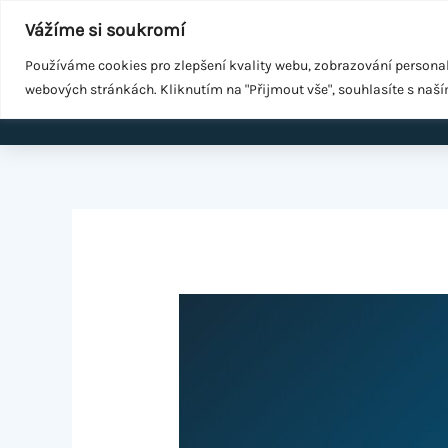
Přeskočit
Součást
WeGrow Group
Vážíme si soukromí
na
Malé změny ke zdraví
obsah
Používáme cookies pro zlepšení kvality webu, zobrazování persona
webových stránkách. Kliknutím na "Přijmout vše", souhlasíte s naš
Domů
EMS k