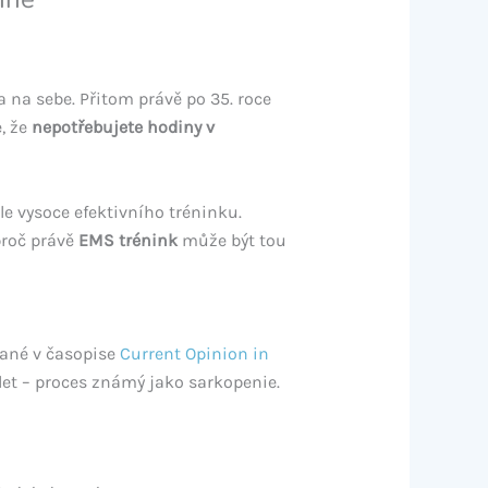
 na sebe. Přitom právě po 35. roce
, že
nepotřebujete hodiny v
e vysoce efektivního tréninku.
proč právě
EMS trénink
může být tou
ované v časopise
Current Opinion in
let – proces známý jako sarkopenie.