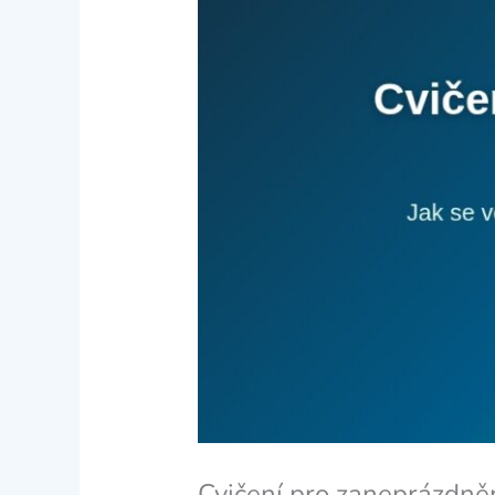
Cvičení pro zaneprázdněn