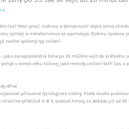
ěra
áte čas? Mezi prací, rodinou a domácností zbývá sotva chvilka
motu rychleji a metabolismus se zpomaluje. Dobrou zprávou je
ž zvolíte správný typ cvičení.
i jako zaneprázdněná žena po 35 můžete vejít do krátkého, al
 pohyb v tomto věku klíčový, jaké metody cvičení šetří čas, a 
kdy dříve
 projevovat přirozené fyziologické změny. Podle studie publik
e
ztrácíme přibližně 3–8 % svalové hmoty za dekádu již od 30 