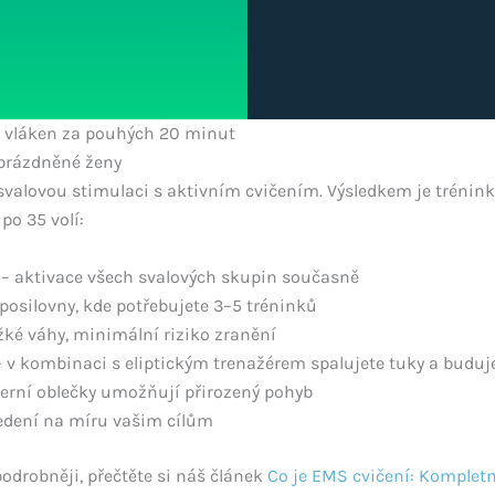
h vláken za pouhých 20 minut
eprázdněné ženy
valovou stimulaci s aktivním cvičením. Výsledkem je trénink
po 35 volí:
– aktivace všech svalových skupin současně
 posilovny, kde potřebujete 3–5 tréninků
žké váhy, minimální riziko zranění
 v kombinaci s eliptickým trenažérem spalujete tuky a buduje
rní oblečky umožňují přirozený pohyb
vedení na míru vašim cílům
odrobněji, přečtěte si náš článek
Co je EMS cvičení: Kompletn