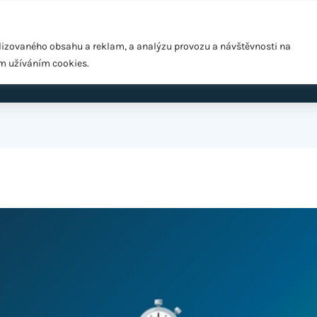
Pražská 1279/18, Praha 10 – Hostivař, 102 00
lizovaného obsahu a reklam, a analýzu provozu a návštěvnosti na
ím užíváním cookies.
ardio
EMS Easy Shape
Výživové poradenství
Cen