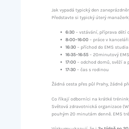
Jak vypadá typický den zaneprázdně
Představte si typický úterý manažerky 
6:30
– vstávání, příprava dětí 
8:00–16:00
– práce v kanceláři
16:30
– příchod do EMS studia 
16:35–16:55
– 20minutový EMS 
17:00
– odchod domů, svěží a p
17:30
– čas s rodinou
Žádná cesta přes půl Prahy, žádné př
Co říkají odborníci na krátké trénink
Světová zdravotnická organizace (WH
pouhým 20 minutám denně. EMS trénin
Výzkumy ukazují, že i
2× týdně po 2