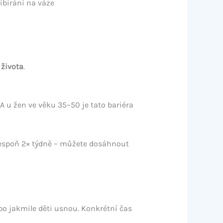
bírání na váze
 života
.
A u žen ve věku 35–50 je tato bariéra
lespoň 2× týdně – můžete dosáhnout
bo jakmile děti usnou. Konkrétní čas