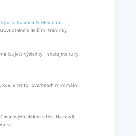
f Sports Science & Medicine
srovnatelně s delšími tréninky.
malizujete výsledky – spalujete tuky
í, kde je tento „overhead” minimální.
svalových vláken v těle. Na rozdíl
enéra.