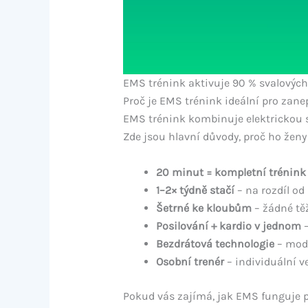
EMS trénink aktivuje 90 % svalovýc
Proč je EMS trénink ideální pro zan
EMS trénink kombinuje elektrickou s
Zde jsou hlavní důvody, proč ho ženy 
20 minut = kompletní trénink
1–2× týdně stačí
– na rozdíl od
Šetrné ke kloubům
– žádné tě
Posilování + kardio v jednom
–
Bezdrátová technologie
– mode
Osobní trenér
– individuální 
Pokud vás zajímá, jak EMS funguje p