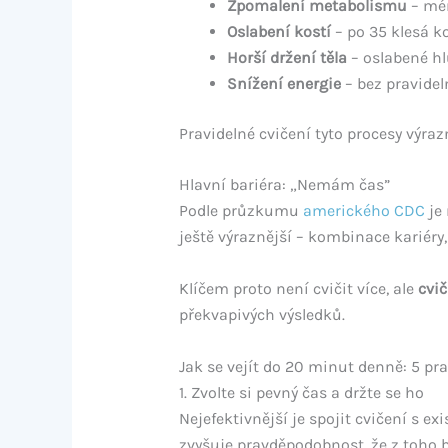
Zpomalení metabolismu
– mén
Oslabení kostí
– po 35 klesá k
Horší držení těla
– oslabené hl
Snížení energie
– bez pravide
Pravidelné cvičení tyto procesy výraz
Hlavní bariéra: „Nemám čas”
Podle průzkumu
amerického CDC
je 
ještě výraznější – kombinace kariéry
Klíčem proto není cvičit více, ale
cvič
překvapivých výsledků.
Jak se vejít do 20 minut denně: 5 pra
1. Zvolte si pevný čas a držte se ho
Nejefektivnější je spojit cvičení s 
zvyšuje pravděpodobnost, že z toho b