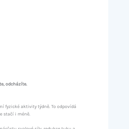
te, odcházíte.
 fyzické aktivity týdně. To odpovídá
 stačí i méně.
nárůstu svalové síly, redukce tuku a