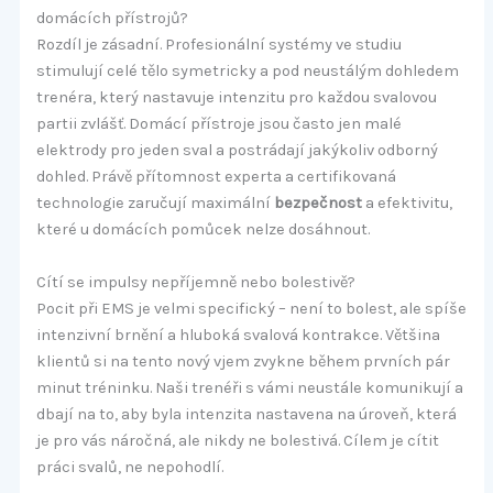
domácích přístrojů?
Rozdíl je zásadní. Profesionální systémy ve studiu
stimulují celé tělo symetricky a pod neustálým dohledem
trenéra, který nastavuje intenzitu pro každou svalovou
partii zvlášť. Domácí přístroje jsou často jen malé
elektrody pro jeden sval a postrádají jakýkoliv odborný
dohled. Právě přítomnost experta a certifikovaná
technologie zaručují maximální
bezpečnost
a efektivitu,
které u domácích pomůcek nelze dosáhnout.
Cítí se impulsy nepříjemně nebo bolestivě?
Pocit při EMS je velmi specifický – není to bolest, ale spíše
intenzivní brnění a hluboká svalová kontrakce. Většina
klientů si na tento nový vjem zvykne během prvních pár
minut tréninku. Naši trenéři s vámi neustále komunikují a
dbají na to, aby byla intenzita nastavena na úroveň, která
je pro vás náročná, ale nikdy ne bolestivá. Cílem je cítit
práci svalů, ne nepohodlí.