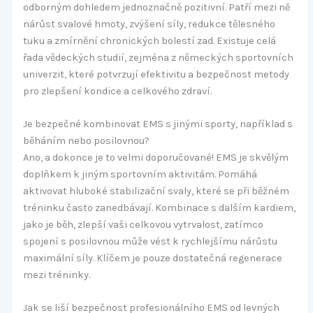
odborným dohledem jednoznačně pozitivní. Patří mezi ně
nárůst svalové hmoty, zvýšení síly, redukce tělesného
tuku a zmírnění chronických bolestí zad. Existuje celá
řada vědeckých studií, zejména z německých sportovních
univerzit, které potvrzují efektivitu a bezpečnost metody
pro zlepšení kondice a celkového zdraví.
Je bezpečné kombinovat EMS s jinými sporty, například s
běháním nebo posilovnou?
Ano, a dokonce je to velmi doporučované! EMS je skvělým
doplňkem k jiným sportovním aktivitám. Pomáhá
aktivovat hluboké stabilizační svaly, které se při běžném
tréninku často zanedbávají. Kombinace s dalším kardiem,
jako je běh, zlepší vaši celkovou vytrvalost, zatímco
spojení s posilovnou může vést k rychlejšímu nárůstu
maximální síly. Klíčem je pouze dostatečná regenerace
mezi tréninky.
Jak se liší bezpečnost profesionálního EMS od levných