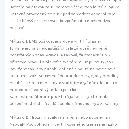
použití. Pojďme se podívat na největší mýty, které kolují, a
uvést je na pravou míru pomocí vědeckých faktů a logiky.
Správně provedený trénink pod dohledem odborníka je
totiž klíčový pro celkovou
bezpečnost
a maximalizaci
přínosů.
Mýtus č. 1: EMS poškozuje srdce a vnitřní orgány
Tohle je jedna z nejčastějších, ale zároveň nejméně
podložených obav. Pravda je taková, že moderní EMS
přístroje pracují s nízkofrekvenčními impulsy. Ty jsou
navrženy tak, aby působily cíleně a pouze na povrchové
kosterní svalstvo. Nemají dostatek energie, aby pronikly
hlouběji k srdci nebo jiným vnitřním orgánům. Jedinou a
naprosto zásadní výjimkou jsou lidé s
kardiostimulátorem, pro které je tento typ tréninku z
bezpečnostních důvodů absolutně nevhodný a zakázaný.
Mýtus č. 2: Hrozí mi svalová zranění nebo popáleniny
Naopak! Pod dohledem certifikovaného trenéra je riziko