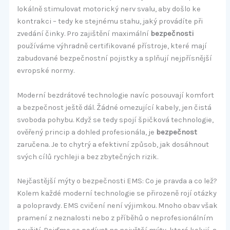
lokálně stimulovat motorický nerv svalu, aby došlo ke
kontrakci – tedy ke stejnému stahu, jaký provádíte při
zvedání činky. Pro zajištění maximální
bezpečnosti
používáme výhradně certifikované přístroje, které mají
zabudované bezpečnostní pojistky a splňují nejpřísnější
evropské normy.
Moderní bezdrátové technologie navíc posouvají komfort
a bezpečnost ještě dál. Žádné omezující kabely, jen čistá
svoboda pohybu. Když se tedy spojí špičková technologie,
ověřený princip a dohled profesionála, je
bezpečnost
zaručena. Je to chytrý a efektivní způsob, jak dosáhnout
svých cílů rychleji a bez zbytečných rizik.
Nejčastější mýty o bezpečnosti EMS: Co je pravda a co lež?
Kolem každé moderní technologie se přirozeně rojí otázky
a polopravdy. EMS cvičení není výjimkou. Mnoho obav však
pramení z neznalosti nebo z příběhů o neprofesionálním