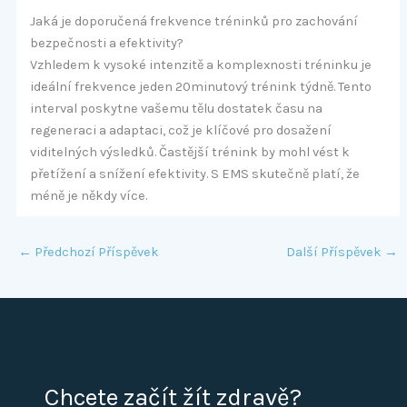
Jaká je doporučená frekvence tréninků pro zachování
bezpečnosti a efektivity?
Vzhledem k vysoké intenzitě a komplexnosti tréninku je
ideální frekvence jeden 20minutový trénink týdně. Tento
interval poskytne vašemu tělu dostatek času na
regeneraci a adaptaci, což je klíčové pro dosažení
viditelných výsledků. Častější trénink by mohl vést k
přetížení a snížení efektivity. S EMS skutečně platí, že
méně je někdy více.
←
Předchozí Příspěvek
Další Příspěvek
→
Chcete začít žít zdravě?