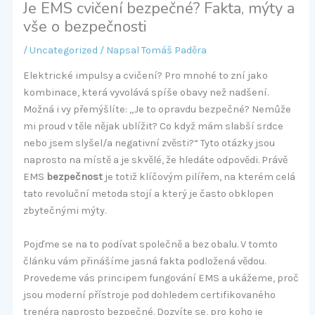
Je EMS cvičení bezpečné? Fakta, mýty a
vše o bezpečnosti
/
Uncategorized
/ Napsal
Tomáš Paděra
Elektrické impulsy a cvičení? Pro mnohé to zní jako
kombinace, která vyvolává spíše obavy než nadšení.
Možná i vy přemýšlíte: „Je to opravdu bezpečné? Nemůže
mi proud v těle nějak ublížit? Co když mám slabší srdce
nebo jsem slyšel/a negativní zvěsti?“ Tyto otázky jsou
naprosto na místě a je skvělé, že hledáte odpovědi. Právě
EMS
bezpečnost
je totiž klíčovým pilířem, na kterém celá
tato revoluční metoda stojí a který je často obklopen
zbytečnými mýty.
Pojďme se na to podívat společně a bez obalu. V tomto
článku vám přinášíme jasná fakta podložená vědou.
Provedeme vás principem fungování EMS a ukážeme, proč
jsou moderní přístroje pod dohledem certifikovaného
trenéra naprosto bezpečné. Dozvíte se, pro koho je