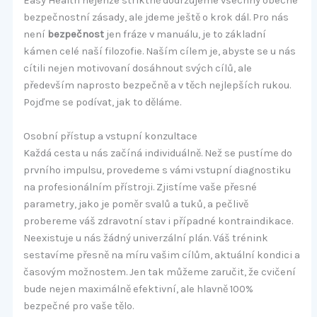
Easy Health nejenže striktně dodržujeme všechny obecné
bezpečnostní zásady, ale jdeme ještě o krok dál. Pro nás
není
bezpečnost
jen fráze v manuálu, je to základní
kámen celé naší filozofie. Naším cílem je, abyste se u nás
cítili nejen motivovaní dosáhnout svých cílů, ale
především naprosto bezpečně a v těch nejlepších rukou.
Pojďme se podívat, jak to děláme.
Osobní přístup a vstupní konzultace
Každá cesta u nás začíná individuálně. Než se pustíme do
prvního impulsu, provedeme s vámi vstupní diagnostiku
na profesionálním přístroji. Zjistíme vaše přesné
parametry, jako je poměr svalů a tuků, a pečlivě
probereme váš zdravotní stav i případné kontraindikace.
Neexistuje u nás žádný univerzální plán. Váš trénink
sestavíme přesně na míru vašim cílům, aktuální kondici a
časovým možnostem. Jen tak můžeme zaručit, že cvičení
bude nejen maximálně efektivní, ale hlavně 100%
bezpečné pro vaše tělo.