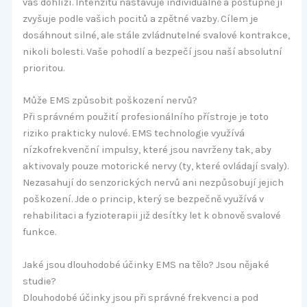
vás dohlíží. Intenzitu nastavuje individuálně a postupně ji
zvyšuje podle vašich pocitů a zpětné vazby. Cílem je
dosáhnout silné, ale stále zvládnutelné svalové kontrakce,
nikoli bolesti. Vaše pohodlí a bezpečí jsou naší absolutní
prioritou.
Může EMS způsobit poškození nervů?
Při správném použití profesionálního přístroje je toto
riziko prakticky nulové. EMS technologie využívá
nízkofrekvenční impulsy, které jsou navrženy tak, aby
aktivovaly pouze motorické nervy (ty, které ovládají svaly).
Nezasahují do senzorických nervů ani nezpůsobují jejich
poškození. Jde o princip, který se bezpečně využívá v
rehabilitaci a fyzioterapii již desítky let k obnově svalové
funkce.
Jaké jsou dlouhodobé účinky EMS na tělo? Jsou nějaké
studie?
Dlouhodobé účinky jsou při správné frekvenci a pod