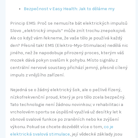
Bezpečnost v Easy Health: Jak to děláme my
Princip EMS: Proč se nemusíte bát elektrických impulsů
Slovo „elektrický impuls“ může znít trochu znepokojivě.
Ale co když vám řekneme, že vaše tělo je používá každý
den? Přesně tak! EMS (Elektro-Myo-Stimulace) nedělá nic
jiného, než že napodobuje přirozený proces, kterým váš
mozek dává pokyn svalům k pohybu. Místo signálu z
centrální nervové soustavy přichází jemný, přesně cílený
impuls z vnějšího zařízení.
Nejedná se o žádný elektrický šok, ale o pečlivě řízený,
nízkofrekvenční proud, který je pro tělo zcela bezpečný.
Tato technologie není žádnou novinkou; v rehabilitaci a
vrcholovém sportu se úspěšně využívá už desítky let k
obnově svalové funkce po zraněních nebo ke zvýšení
výkonu. Pokud se chcete dozvědět více o tom,
co je
elektrická svalová stimulace
, její vědecké základy jsou