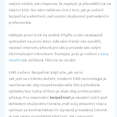
našich služeb, ale chápeme, že nejlepší je přesvědčit se na
vlastní kůži. Nic vám neřekne více o tom, jak je cvičení
bezpečné a efektivní, než osobní zkušenost pod vedením
profesionála.
Udělejte první krok ke změně. Přijďte si vše nezávazně
vyzkoušet na první lekci, kde vám trenér vše vysvětlí,
nastaví intenzitu přesně pro vás a provede vás celým
20minutovým tréninkem. Poznejte, proč je cvičení v
Easy
Health
tak oblíbené. Těšíme se na vás!
EMS cvičení: Bezpečné, když víte, jak na to
Jak jste se v článku dočetli, moderní EMS technologie je
navržena tak, aby respektovala vaše tělo a přinášela
výsledky bez rizika. Klíčem je však vždy profesionální
přístup. Pro maximální
bezpečnost
je zásadní cvičit pod
dohledem zkušeného trenéra, znát svůj zdravotní stav a
vyhnout se kontraindikacím. Správně provedený trénink
je pak nejen mimořádně efektivní, ale i naprosto