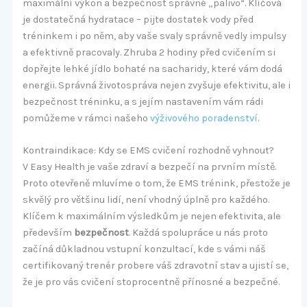
maximální výkon a bezpečnost správné „palivo“. Klíčová
je dostatečná hydratace – pijte dostatek vody před
tréninkem i po něm, aby vaše svaly správně vedly impulsy
a efektivně pracovaly. Zhruba 2 hodiny před cvičením si
dopřejte lehké jídlo bohaté na sacharidy, které vám dodá
energii. Správná životospráva nejen zvyšuje efektivitu, ale i
bezpečnost tréninku, a s jejím nastavením vám rádi
pomůžeme v rámci našeho
výživového poradenství
.
Kontraindikace: Kdy se EMS cvičení rozhodně vyhnout?
V Easy Health je vaše zdraví a bezpečí na prvním místě.
Proto otevřeně mluvíme o tom, že EMS trénink, přestože je
skvělý pro většinu lidí, není vhodný úplně pro každého.
Klíčem k maximálním výsledkům je nejen efektivita, ale
především
bezpečnost
. Každá spolupráce u nás proto
začíná důkladnou vstupní konzultací, kde s vámi náš
certifikovaný trenér probere váš zdravotní stav a ujistí se,
že je pro vás cvičení stoprocentně přínosné a bezpečné.