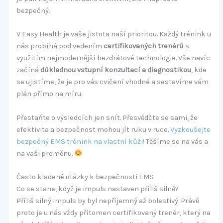
bezpečný.
V Easy Health je vaše jistota naší prioritou. Každý trénink u
nás probíhá pod vedením
certifikovaných trenérů
s
využitím nejmodernější bezdrátové technologie. Vše navíc
začíná
důkladnou vstupní konzultací a diagnostikou
, kde
se ujistíme, že je pro vás cvičení vhodné a sestavíme vám
plán přímo na míru.
Přestaňte o výsledcích jen snít. Přesvědčte se sami, že
efektivita a bezpečnost mohou jít ruku v ruce.
Vyzkoušejte
bezpečný EMS trénink na vlastní kůži!
Těšíme se na vás a
na vaši proměnu.
Často kladené otázky k bezpečnosti EMS
Co se stane, když je impuls nastaven příliš silně?
Příliš silný impuls by byl nepříjemný až bolestivý. Právě
proto je u nás vždy přítomen certifikovaný trenér, který na