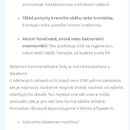
stimulovat metabolismus v blízkosti nádorů.
Těžké poruchy krevního oběhu nebo trombóza:
Existuje riziko uvolnění krevní sraženiny.
Akutní horečnatá, virová nebo bakteriální
onemocnění:
Tělo potřebuje klid na regeneraci,
nikoli další zátěž. Trénujte, až budete zcela fit!
Relativní kontraindikace (kdy je nutná konzultace s
lékařem)
U některých zdravotních stavů není EMS přímo zakázáno,
ale je naprosto nezbytné nejprve získat souhlas od vašeho
ošetřujícího lékaře. Ten nejlépe zná váš stav a může
posoudit, zda je pro vás tato forma zátěže vhodná.
Konzultaci důrazně doporučujeme v těchto případech:
Cukrovka (diabetes mellitus)