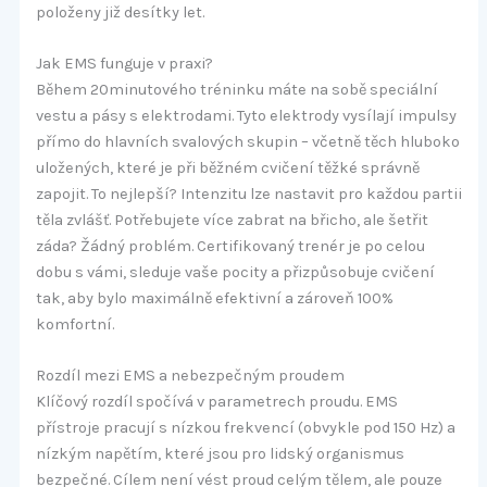
položeny již desítky let.
Jak EMS funguje v praxi?
Během 20minutového tréninku máte na sobě speciální
vestu a pásy s elektrodami. Tyto elektrody vysílají impulsy
přímo do hlavních svalových skupin – včetně těch hluboko
uložených, které je při běžném cvičení těžké správně
zapojit. To nejlepší? Intenzitu lze nastavit pro každou partii
těla zvlášť. Potřebujete více zabrat na břicho, ale šetřit
záda? Žádný problém. Certifikovaný trenér je po celou
dobu s vámi, sleduje vaše pocity a přizpůsobuje cvičení
tak, aby bylo maximálně efektivní a zároveň 100%
komfortní.
Rozdíl mezi EMS a nebezpečným proudem
Klíčový rozdíl spočívá v parametrech proudu. EMS
přístroje pracují s nízkou frekvencí (obvykle pod 150 Hz) a
nízkým napětím, které jsou pro lidský organismus
bezpečné. Cílem není vést proud celým tělem, ale pouze