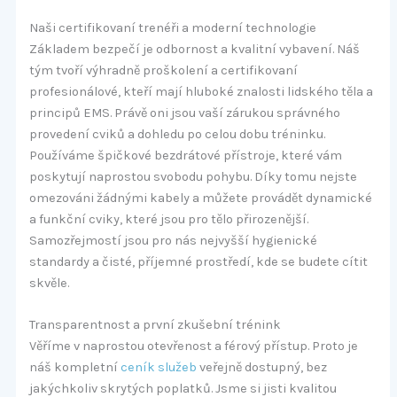
Naši certifikovaní trenéři a moderní technologie
Základem bezpečí je odbornost a kvalitní vybavení. Náš
tým tvoří výhradně proškolení a certifikovaní
profesionálové, kteří mají hluboké znalosti lidského těla a
principů EMS. Právě oni jsou vaší zárukou správného
provedení cviků a dohledu po celou dobu tréninku.
Používáme špičkové bezdrátové přístroje, které vám
poskytují naprostou svobodu pohybu. Díky tomu nejste
omezováni žádnými kabely a můžete provádět dynamické
a funkční cviky, které jsou pro tělo přirozenější.
Samozřejmostí jsou pro nás nejvyšší hygienické
standardy a čisté, příjemné prostředí, kde se budete cítit
skvěle.
Transparentnost a první zkušební trénink
Věříme v naprostou otevřenost a férový přístup. Proto je
náš kompletní
ceník služeb
veřejně dostupný, bez
jakýchkoliv skrytých poplatků. Jsme si jisti kvalitou