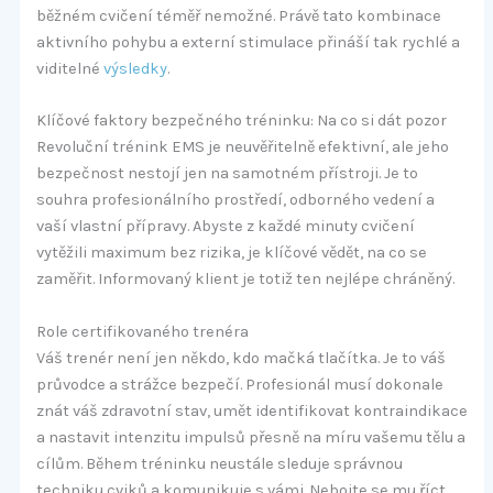
běžném cvičení téměř nemožné. Právě tato kombinace
aktivního pohybu a externí stimulace přináší tak rychlé a
viditelné
výsledky
.
Klíčové faktory bezpečného tréninku: Na co si dát pozor
Revoluční trénink EMS je neuvěřitelně efektivní, ale jeho
bezpečnost nestojí jen na samotném přístroji. Je to
souhra profesionálního prostředí, odborného vedení a
vaší vlastní přípravy. Abyste z každé minuty cvičení
vytěžili maximum bez rizika, je klíčové vědět, na co se
zaměřit. Informovaný klient je totiž ten nejlépe chráněný.
Role certifikovaného trenéra
Váš trenér není jen někdo, kdo mačká tlačítka. Je to váš
průvodce a strážce bezpečí. Profesionál musí dokonale
znát váš zdravotní stav, umět identifikovat kontraindikace
a nastavit intenzitu impulsů přesně na míru vašemu tělu a
cílům. Během tréninku neustále sleduje správnou
techniku cviků a komunikuje s vámi. Nebojte se mu říct,