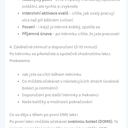
zvláštní, ale rychle si zvyknete
Intenzivní aktivace svalů
– cítíte, jak svaly pracují
více než při běžném cvičení
Pocení
– i když je trénink krátký, zpotíte se
Příjemná únava
– po tréninku cítíte, že jste pracovali
4. Závěrečné shrnutí a doporučení (5-10 minut)
Po tréninku se převlečete a společně zhodnotíme lekci.
Probereme:
Jak jste se cítili během tréninku
Co můžete očekávat v následujících dnech (svalová
bolest je normální)
Doporučení pro další tréninky a frekvenci
Naše balíčky a možnosti pokračování
Co se děje s tělem po první EMS lekci
Po první lekci můžete očekávat
svalovou bolest (DOMS)
. To