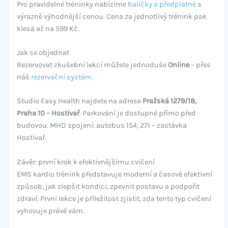
Pro pravidelné tréninky nabízíme
balíčky a předplatné
s
výrazně výhodnější cenou. Cena za jednotlivý trénink pak
klesá až na 599 Kč.
Jak se objednat
Rezervovat zkušební lekci můžete jednoduše
Online
– přes
náš
rezervační systém.
Studio Easy Health najdete na adrese
Pražská 1279/18,
Praha 10 – Hostivař
. Parkování je dostupné přímo před
budovou. MHD spojení: autobus 154, 271 – zastávka
Hostivař.
Závěr: první krok k efektivnějšímu cvičení
EMS kardio trénink představuje moderní a časově efektivní
způsob, jak zlepšit kondici, zpevnit postavu a podpořit
zdraví. První lekce je příležitost zjistit, zda tento typ cvičení
vyhovuje právě vám.