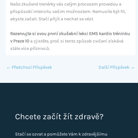
Naše zkušené trenérky vás celým procesem provedou a
přizpůsobí intenzitu vašim možnostem. Nemusíte být fit,
abyste začali. Stačí přijít a nechat se vést.
Rezervujte si svou první zkušební lekci EMS kardio tréninku
v Praze 10
a zjistěte, proč si tento způsob cvičení získává
stále více příznivců.
←
Předchozí Příspěvek
Další Příspěvek
→
Chcete začít žít zdravě?
Stačí se ozvat a pomůžete Vám k zdravějšímu