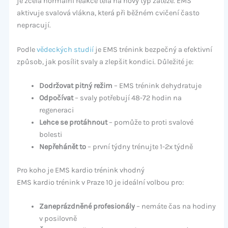
je zcela normální reakce těla na nový typ zátěže. EMS
aktivuje svalová vlákna, která při běžném cvičení často
nepracují.
Podle
vědeckých studií
je EMS trénink bezpečný a efektivní
způsob, jak posílit svaly a zlepšit kondici. Důležité je:
Dodržovat pitný režim
– EMS trénink dehydratuje
Odpočívat
– svaly potřebují 48-72 hodin na
regeneraci
Lehce se protáhnout
– pomůže to proti svalové
bolesti
Nepřehánět to
– první týdny trénujte 1-2x týdně
Pro koho je EMS kardio trénink vhodný
EMS kardio trénink v Praze 10 je ideální volbou pro:
Zaneprázdněné profesionály
– nemáte čas na hodiny
v posilovně