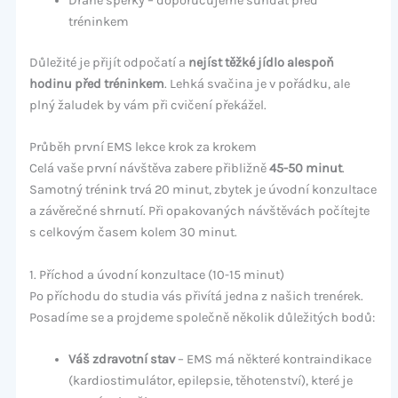
Drahé šperky – doporučujeme sundat před
tréninkem
Důležité je přijít odpočatí a
nejíst těžké jídlo alespoň
hodinu před tréninkem
. Lehká svačina je v pořádku, ale
plný žaludek by vám při cvičení překážel.
Průběh první EMS lekce krok za krokem
Celá vaše první návštěva zabere přibližně
45-50 minut
.
Samotný trénink trvá 20 minut, zbytek je úvodní konzultace
a závěrečné shrnutí. Při opakovaných návštěvách počítejte
s celkovým časem kolem 30 minut.
1. Příchod a úvodní konzultace (10-15 minut)
Po příchodu do studia vás přivítá jedna z našich trenérek.
Posadíme se a projdeme společně několik důležitých bodů:
Váš zdravotní stav
– EMS má některé kontraindikace
(kardiostimulátor, epilepsie, těhotenství), které je