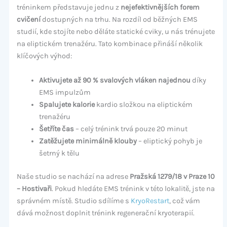
tréninkem představuje jednu z
nejefektivnějších forem
cvičení
dostupných na trhu. Na rozdíl od běžných EMS
studií, kde stojíte nebo děláte statické cviky, u nás trénujete
na eliptickém trenažéru. Tato kombinace přináší několik
klíčových výhod:
Aktivujete až 90 % svalových vláken najednou
díky
EMS impulzům
Spalujete kalorie
kardio složkou na eliptickém
trenažéru
Šetříte čas
– celý trénink trvá pouze 20 minut
Zatěžujete minimálně klouby
– eliptický pohyb je
šetrný k tělu
Naše studio se nachází na adrese
Pražská 1279/18 v Praze 10
– Hostivaři
. Pokud hledáte EMS trénink v této lokalitě, jste na
správném místě. Studio sdílíme s
KryoRestart
, což vám
dává možnost doplnit trénink regenerační kryoterapií.