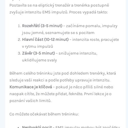
Postavíte se na eliptický trenažér a trenérka postupně
zvyšuje intenzitu EMS impulzů. Proces vypadá takto:
Rozehřátí (3-5 minut)
– začínáme pomalu, impulzy
jsou jemné, seznamujete se s pocitem
Hlavní část (10-12 minut)
– intenzita roste, pracujete
v rytmu impulzů
Závěr (3-5 minut)
– snižujeme intenzitu,
uklidňujeme svaly
Během celého tréninku jste pod dohledem trenérky, která
sleduje vaši reakci a podle potřeby upravuje intenzitu.
Komunikace je klíčová
– pokud je něco příliš silné nebo
naopak cítíte, že můžete přidat, řekněte. První lekce je o
poznání vašich limitů.
Co můžete očekávat během tréninku:
Neobvyklý pocit
– EMS impulzy mohou být zpočátku