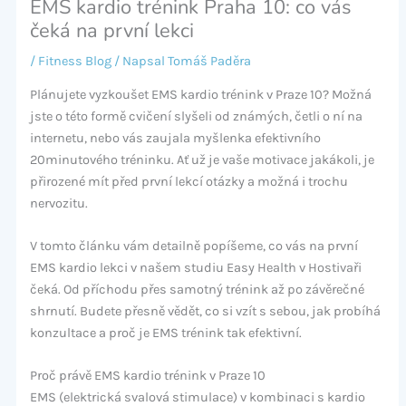
EMS kardio trénink Praha 10: co vás
čeká na první lekci
/
Fitness Blog
/ Napsal
Tomáš Paděra
Plánujete vyzkoušet EMS kardio trénink v Praze 10? Možná
jste o této formě cvičení slyšeli od známých, četli o ní na
internetu, nebo vás zaujala myšlenka efektivního
20minutového tréninku. Ať už je vaše motivace jakákoli, je
přirozené mít před první lekcí otázky a možná i trochu
nervozitu.
V tomto článku vám detailně popíšeme, co vás na první
EMS kardio lekci v našem studiu Easy Health v Hostivaři
čeká. Od příchodu přes samotný trénink až po závěrečné
shrnutí. Budete přesně vědět, co si vzít s sebou, jak probíhá
konzultace a proč je EMS trénink tak efektivní.
Proč právě EMS kardio trénink v Praze 10
EMS (elektrická svalová stimulace) v kombinaci s kardio