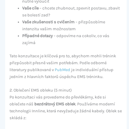
nutné vyloučit
Vaše cíle
– chcete zhubnout, zpevnit postavu, zbavit
se bolestí zad?
Vaše zkušenosti s cvičením
– přizpůsobíme
intenzitu vašim možnostem
Případné dotazy
– odpovíme na cokoliv, co vás
zajímá
Tato konzultace je klíčová pro to, abychom mohli trénink
přizpůsobit přesně vašim potřebám. Podle odborné
literatury publikované v
PubMed
je individuální přístup
jedním z hlavních faktorů úspěchu EMS tréninku.
2. Oblečení EMS obleku (5 minut)
Po konzultaci vás provedeme do převlékárny, kde si
oblečete náš
bezdrátový EMS oblek
. Používáme moderní
technologii Innline, která nevyžaduje žádné kabely. Oblek se
skládá z: