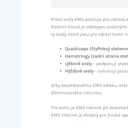
Které svaly EMS posiluje pro zdravá 
Kolenní kloub je obklopen svalovými 
ty svaly, které jsou pro zdraví kolen n
Quadriceps (čtyřhlavý stehenní
Hamstringy (zadní strana ste
Lýtkové svaly
– podporují stabi
Hýžďové svaly
– ovlivňují post
Díky bezdrátovému EMS obleku, kte
20minutového tréninku.
Pro koho je EMS trénink při boleste
EMS trénink je vhodný pro široké spe