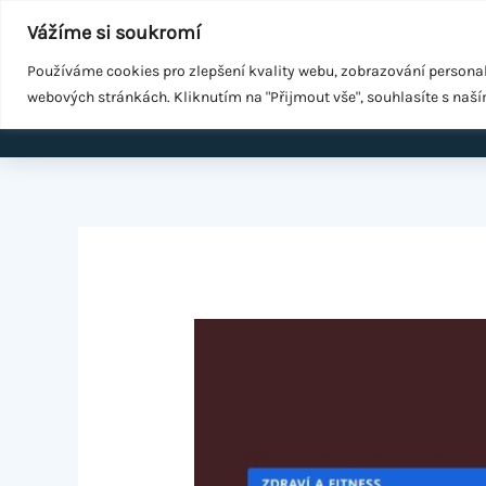
Přeskočit
Součást
WeGrow Group
Vážíme si soukromí
na
Malé změny ke zdraví
obsah
Používáme cookies pro zlepšení kvality webu, zobrazování persona
webových stránkách. Kliknutím na "Přijmout vše", souhlasíte s naš
Domů
EMS k