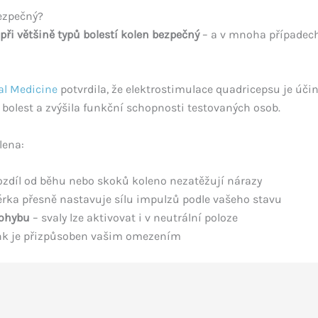
bezpečný?
při většině typů bolestí kolen bezpečný
– a v mnoha případec
cal Medicine
potvrdila, že elektrostimulace quadricepsu je úči
la bolest a zvýšila funkční schopnosti testovaných osob.
lena:
ozdíl od běhu nebo skoků koleno nezatěžují nárazy
érka přesně nastavuje sílu impulzů podle vašeho stavu
pohybu
– svaly lze aktivovat i v neutrální poloze
nk je přizpůsoben vašim omezením