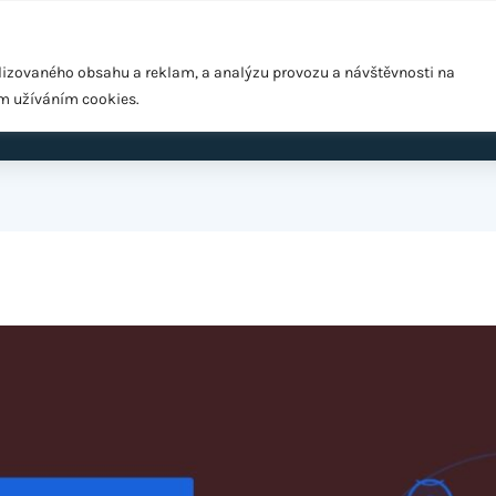
Pražská 1279/18, Praha 10 – Hostivař, 102 00
lizovaného obsahu a reklam, a analýzu provozu a návštěvnosti na
ím užíváním cookies.
ardio
EMS Easy Shape
Výživové poradenství
Cen