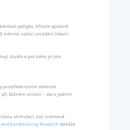
 jakémkoli pohybu. Přitom správně
S trénink nabízí unikátní řešení:
ají studie a pro koho je tato
ly prostřednictvím elektrod
při běžném cvičení – ale s jedním
trickou stimulací, což znamená
h and Conditioning Research
dokáže