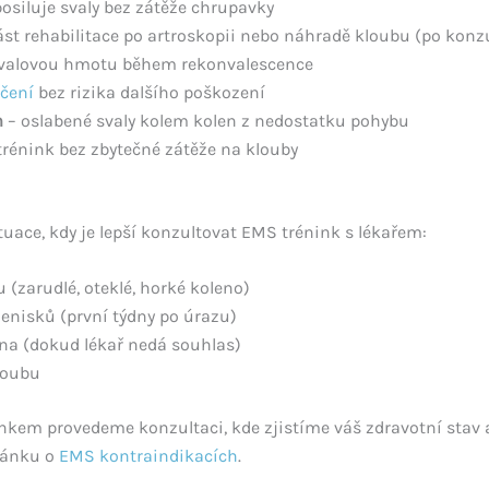
osiluje svaly bez zátěže chrupavky
st rehabilitace po artroskopii nebo náhradě kloubu (po konzu
svalovou hmotu během rekonvalescence
ičení
bez rizika dalšího poškození
m
– oslabené svaly kolem kolen z nedostatku pohybu
 trénink bez zbytečné zátěže na klouby
tuace, kdy je lepší konzultovat EMS trénink s lékařem:
 (zarudlé, oteklé, horké koleno)
enisků (první týdny po úrazu)
na (dokud lékař nedá souhlas)
loubu
inkem provedeme konzultaci, kde zjistíme váš zdravotní stav 
lánku o
EMS kontraindikacích
.