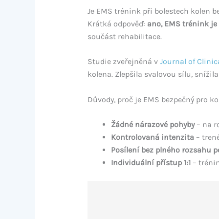
Je EMS trénink při bolestech kolen 
Krátká odpověď:
ano, EMS trénink je 
součást rehabilitace.
Studie zveřejněná v
Journal of Clini
kolena. Zlepšila svalovou sílu, sníži
Důvody, proč je EMS bezpečný pro ko
Žádné nárazové pohyby
– na r
Kontrolovaná intenzita
– tren
Posílení bez plného rozsahu 
Individuální přístup 1:1
– tréni