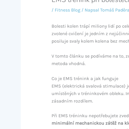
/
Fitness Blog
/ Napsal
Tomáš Paděr
Bolesti kolen trápí miliony lidí po c
zvolené cvičení je jedním z nejúčinně
posiluje svaly kolem kolena bez mech
V tomto článku se podíváme na to, zd
metoda vhodná.
Co je EMS trénink a jak funguje
EMS (elektrická svalová stimulace) je
umístěných v tréninkovém obleku. Im
zásadním rozdílem.
Při EMS tréninku nepotřebujete zveda
minimální mechanickou zátěž na kl