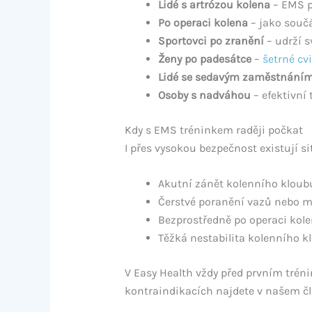
Lidé s artrózou kolena
– EMS p
Po operaci kolena
– jako součá
Sportovci po zranění
– udrží 
Ženy po padesátce
–
šetrné cv
Lidé se sedavým zaměstnání
Osoby s nadváhou
– efektivní
Kdy s EMS tréninkem raději počkat
I přes vysokou bezpečnost existují si
Akutní zánět kolenního kloubu
Čerstvé poranění vazů nebo m
Bezprostředně po operaci kole
Těžká nestabilita kolenního k
V Easy Health vždy před prvním trén
kontraindikacích najdete v našem č