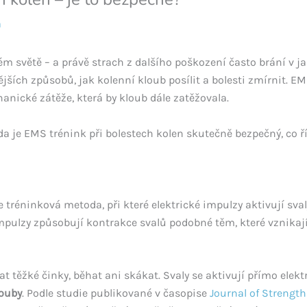
a
elém světě – a právě strach z dalšího poškození často brání v
jších způsobů, jak kolenní kloub posílit a bolesti zmírnit. EM
anické zátěže, která by kloub dále zatěžovala.
a je EMS trénink při bolestech kolen skutečně bezpečný, co řík
 tréninková metoda, při které elektrické impulzy aktivují sva
pulzy způsobují kontrakce svalů podobné těm, které vznikají 
t těžké činky, běhat ani skákat. Svaly se aktivují přímo elek
ouby
. Podle studie publikované v časopise
Journal of Strengt