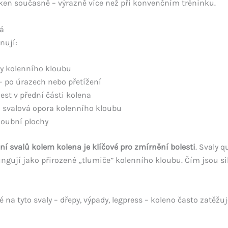
ken současně – výrazně více než při konvenčním tréninku.
há
nují:
y kolenního kloubu
– po úrazech nebo přetížení
est v přední části kolena
 svalová opora kolenního kloubu
loubní plochy
ení svalů kolem kolena je klíčové pro zmírnění bolesti
. Svaly 
gují jako přirozené „tlumiče” kolenního kloubu. Čím jsou sil
 na tyto svaly – dřepy, výpady, legpress – koleno často zatěžuj