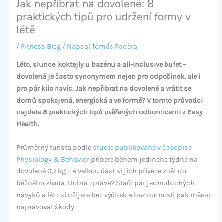
Jak nepřibrat na dovolené: 8
praktických tipů pro udržení formy v
létě
/
Fitness Blog
/ Napsal
Tomáš Paděra
Léto, slunce, koktejly u bazénu a all-inclusive bufet –
dovolená je často synonymem nejen pro odpočinek, ale i
pro pár kilo navíc. Jak nepřibrat na dovolené a vrátit se
domů spokojená, energická a ve formě? V tomto průvodci
najdete 8 praktických tipů ověřených odbornicemi z Easy
Health.
Průměrný turista podle
studie publikované v časopise
Physiology & Behavior
přibere během jediného týdne na
dovolené 0,7 kg – a velkou část si jich přiveze zpět do
běžného života. Dobrá zpráva? Stačí pár jednoduchých
návyků a léto si užijete bez výčitek a bez nutnosti pak měsíc
napravovat škody.