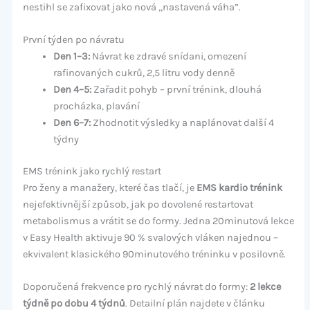
nestihl se zafixovat jako nová „nastavená váha”.
První týden po návratu
Den 1–3:
Návrat ke zdravé snídani, omezení
rafinovaných cukrů, 2,5 litru vody denně
Den 4–5:
Zařadit pohyb – první trénink, dlouhá
procházka, plavání
Den 6–7:
Zhodnotit výsledky a naplánovat další 4
týdny
EMS trénink jako rychlý restart
Pro ženy a manažery, které čas tlačí, je
EMS kardio trénink
nejefektivnější způsob, jak po dovolené restartovat
metabolismus a vrátit se do formy. Jedna 20minutová lekce
v Easy Health aktivuje 90 % svalových vláken najednou –
ekvivalent klasického 90minutového tréninku v posilovně.
Doporučená frekvence pro rychlý návrat do formy:
2 lekce
týdně po dobu 4 týdnů
. Detailní plán najdete v článku