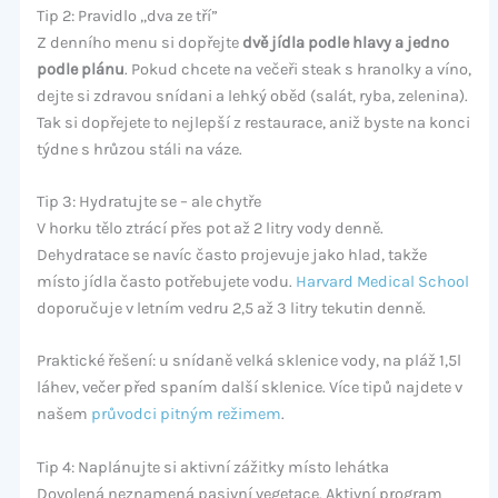
Tip 2: Pravidlo „dva ze tří”
Z denního menu si dopřejte
dvě jídla podle hlavy a jedno
podle plánu
. Pokud chcete na večeři steak s hranolky a víno,
dejte si zdravou snídani a lehký oběd (salát, ryba, zelenina).
Tak si dopřejete to nejlepší z restaurace, aniž byste na konci
týdne s hrůzou stáli na váze.
Tip 3: Hydratujte se – ale chytře
V horku tělo ztrácí přes pot až 2 litry vody denně.
Dehydratace se navíc často projevuje jako hlad, takže
místo jídla často potřebujete vodu.
Harvard Medical School
doporučuje v letním vedru 2,5 až 3 litry tekutin denně.
Praktické řešení: u snídaně velká sklenice vody, na pláž 1,5l
láhev, večer před spaním další sklenice. Více tipů najdete v
našem
průvodci pitným režimem
.
Tip 4: Naplánujte si aktivní zážitky místo lehátka
Dovolená neznamená pasivní vegetace. Aktivní program