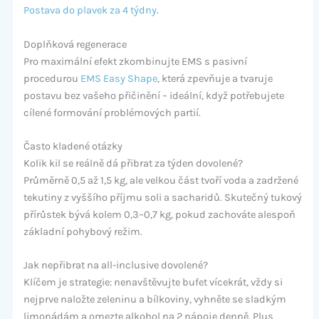
Postava do plavek za 4 týdny
.
Doplňková regenerace
Pro maximální efekt zkombinujte EMS s pasivní
procedurou
EMS Easy Shape
, která zpevňuje a tvaruje
postavu bez vašeho přičinění – ideální, když potřebujete
cílené formování problémových partií.
Často kladené otázky
Kolik kil se reálně dá přibrat za týden dovolené?
Průměrně 0,5 až 1,5 kg, ale velkou část tvoří voda a zadržené
tekutiny z vyššího příjmu soli a sacharidů. Skutečný tukový
přírůstek bývá kolem 0,3–0,7 kg, pokud zachováte alespoň
základní pohybový režim.
Jak nepřibrat na all-inclusive dovolené?
Klíčem je strategie: nenavštěvujte bufet vícekrát, vždy si
nejprve naložte zeleninu a bílkoviny, vyhněte se sladkým
limonádám a omezte alkohol na 2 nápoje denně. Plus