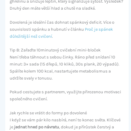
ghrelinu a snižuje leptin, který signalizuje sytost. Výsledek?
Druhý den máte větší hlad a chutě na sladké.
Dovolená je ideální čas dohnat spánkový deficit. Více o
souvislosti spánku a hubnutí v článku
Proč je spánek
důležitější než cvičení
.
Tip 8: Zařaďte 10minutový cvičební mini-bloček
Není třeba táhnout s sebou činky. Ráno před snídaní 10
minut: 3× sada (15 dřepů, 10 kliků, 30s plank, 20 výpadů).
Spálíte kolem 100 kcal, nastartujete metabolismus a
udržíte svaly v tonusu.
Pokud cestujete s partnerem, využijte přirozenou motivaci
společného cvičení.
Jak rychle se vrátit do formy po dovolené
I když se vám pár kilo nasbírá, není to konec světa. Klíčové
je
jednat hned po návratu
, dokud je přírůstek čerstvý a