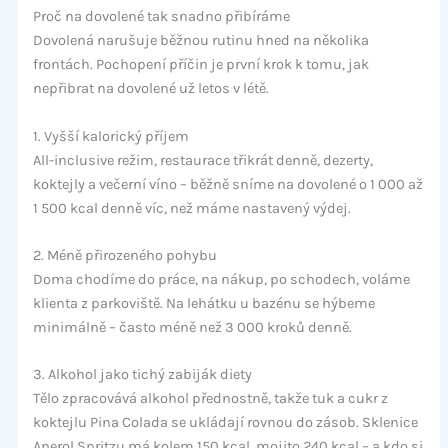
Proč na dovolené tak snadno přibíráme
Dovolená narušuje běžnou rutinu hned na několika
frontách. Pochopení příčin je první krok k tomu, jak
nepřibrat na dovolené už letos v létě.
1. Vyšší kalorický příjem
All-inclusive režim, restaurace třikrát denně, dezerty,
koktejly a večerní víno – běžně sníme na dovolené o 1 000 až
1 500 kcal denně víc, než máme nastavený výdej.
2. Méně přirozeného pohybu
Doma chodíme do práce, na nákup, po schodech, voláme
klienta z parkoviště. Na lehátku u bazénu se hýbeme
minimálně – často méně než 3 000 kroků denně.
3. Alkohol jako tichý zabiják diety
Tělo zpracovává alkohol přednostně, takže tuk a cukr z
koktejlu Pina Colada se ukládají rovnou do zásob. Sklenice
Aperol Spritzu má kolem 150 kcal, mojito 240 kcal – a kdo si