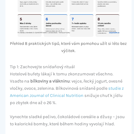
Přehled 8 praktických tipů, které vám pomohou užít si léto bez
výčitek.
Tip 1: Zachovejte snídaňový rituál
Hotelové bufety lákají k tomu zkonzumovat všechno.
Vsaďte na
bílkoviny a vlákninu
: vejce, řecký jogurt, ovesné
vločky, ovoce, zelenina. Bílkovinová snídaně podle
studie z
American Journal of Clinical Nutrition
snižuje chuť k jídlu
po zbytek dne až o 26 %.
Vynechte sladké pečivo, čokoládové cereálie a džusy – jsou
to kalorické bomby, které během hodiny vyvolají hlad.