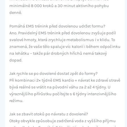
minimálně 8 000 kroků a 30 minut aktivního pohybu
denně.
Pomáhá EMS trénink před dovolenou udržet formu?
Ano. Pravidelný EMS trénink před dovolenou zvyšuje podíl
svalové hmoty, která zrychluje metabolismus i v klidu. To
znamená, že vaše tělo spaluje víc kalorií i během odpočinku
na lehátku – takže pár drobných hříchů nemá takový
dopad.
Jak rychle se po dovolené dostat zpět do formy?
Při kombinaci 2× týdně EMS kardio + návrat ke zdravé stravě
bývá reálné se vrátit na původní váhu za 2 až 4 týdny. U
výraznějšího přírůstku počítejte s 6 týdny intenzivnějšího
režimu.
Jak se zbavit otoků po návratu z dovolené?
Otoky obvykle způsobuje zadržená voda z vyššího příjmu