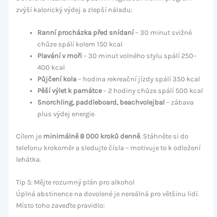
zvýší kalorický výdej a zlepší náladu:
Ranní procházka před snídaní
– 30 minut svižné
chůze spálí kolem 150 kcal
Plavání v moři
– 30 minut volného stylu spálí 250–
400 kcal
Půjčení kola
– hodina rekreační jízdy spálí 350 kcal
Pěší výlet k památce
– 2 hodiny chůze spálí 500 kcal
Snorchling, paddleboard, beachvolejbal
– zábava
plus výdej energie
Cílem je
minimálně 8 000 kroků denně
. Stáhněte si do
telefonu krokoměr a sledujte čísla – motivuje to k odložení
lehátka.
Tip 5: Mějte rozumný plán pro alkohol
Úplná abstinence na dovolené je nereálná pro většinu lidí.
Místo toho zaveďte pravidlo: