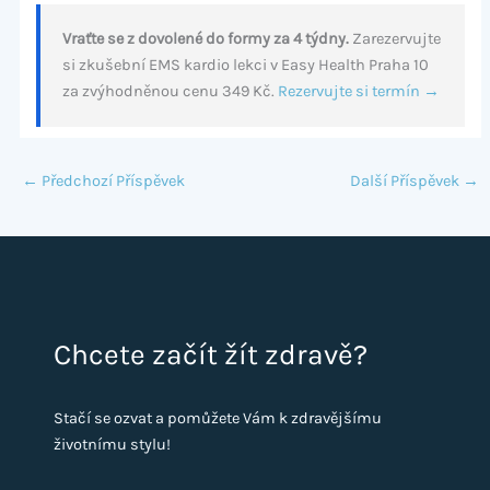
Vraťte se z dovolené do formy za 4 týdny.
Zarezervujte
si zkušební EMS kardio lekci v Easy Health Praha 10
za zvýhodněnou cenu 349 Kč.
Rezervujte si termín →
←
Předchozí Příspěvek
Další Příspěvek
→
Chcete začít žít zdravě?
Stačí se ozvat a pomůžete Vám k zdravějšímu
životnímu stylu!