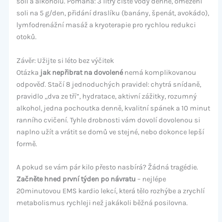
soli a alkoholu. Pomáhá: 3 litry čisté vody denně, omezení
soli na 5 g/den, přidání draslíku (banány, špenát, avokádo),
lymfodrenážní masáž a kryoterapie pro rychlou redukci
otoků.
Závěr: Užijte si léto bez výčitek
Otázka
jak nepřibrat na dovolené
nemá komplikovanou
odpověď. Stačí 8 jednoduchých pravidel: chytrá snídaně,
pravidlo „dva ze tří”, hydratace, aktivní zážitky, rozumný
alkohol, jedna pochoutka denně, kvalitní spánek a 10 minut
ranního cvičení. Tyhle drobnosti vám dovolí dovolenou si
naplno užít a vrátit se domů ve stejné, nebo dokonce lepší
formě.
A pokud se vám pár kilo přesto nasbírá? Žádná tragédie.
Začněte hned první týden po návratu
– nejlépe
20minutovou EMS kardio lekcí, která tělo rozhýbe a zrychlí
metabolismus rychleji než jakákoli běžná posilovna.