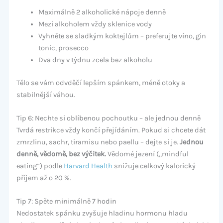
Maximálně 2 alkoholické nápoje denně
Mezi alkoholem vždy sklenice vody
Vyhněte se sladkým koktejlům – preferujte víno, gin
tonic, prosecco
Dva dny v týdnu zcela bez alkoholu
Tělo se vám odvděčí lepším spánkem, méně otoky a
stabilnější váhou.
Tip 6: Nechte si oblíbenou pochoutku – ale jednou denně
Tvrdá restrikce vždy končí přejídáním. Pokud si chcete dát
zmrzlinu, sachr, tiramisu nebo paellu – dejte si je.
Jednou
denně, vědomě, bez výčitek.
Vědomé jezení („mindful
eating”) podle
Harvard Health
snižuje celkový kalorický
příjem až o 20 %.
Tip 7: Spěte minimálně 7 hodin
Nedostatek spánku zvyšuje hladinu hormonu hladu