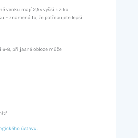
dně venku mají 2,5× vyšší riziko
ku – znamená to, že potřebujete lepší
i 6-8, při jasné obloze může
nitř
ogického ústavu
.