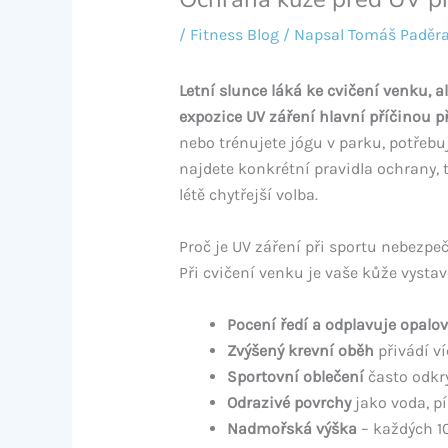
/
Fitness Blog
/ Napsal
Tomáš Paděr
Letní slunce láká ke cvičení venku, al
expozice UV záření hlavní příčinou p
nebo trénujete jógu v parku, potřebuj
najdete konkrétní pravidla ochrany, 
létě chytřejší volba.
Proč je UV záření při sportu nebezpe
Při cvičení venku je vaše kůže vysta
Pocení ředí a odplavuje opalo
Zvýšený krevní oběh
přivádí ví
Sportovní oblečení
často odkr
Odrazivé povrchy
jako voda, pí
Nadmořská výška
– každých 10