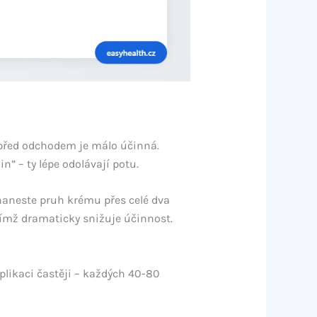
ě před odchodem je málo účinná.
” – ty lépe odolávají potu.
) naneste pruh krému přes celé dva
 čímž dramaticky snižuje účinnost.
plikaci častěji – každých 40-80