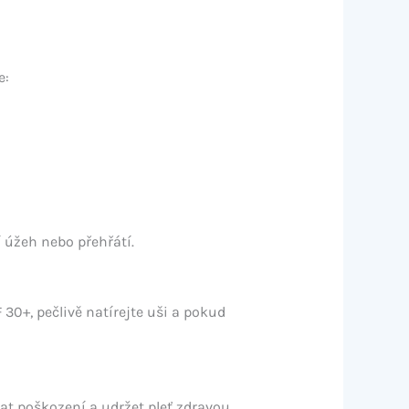
e:
 úžeh nebo přehřátí.
 30+, pečlivě natírejte uši a pokud
at poškození a udržet pleť zdravou.