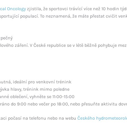
ical Oncology
zjistila, že sportovci trávící více než 10 hodin tý
sportující populací. To neznamená, že máte přestat cvičit ven
zpečný
alového záření. V České republice se v létě běžně pohybuje mez
utná, ideální pro venkovní trénink
ývka hlavy, trénink mimo poledne
nné oblečení, vyhněte se 11:00-15:00
ráno do 9:00 nebo večer po 18:00, nebo přesuňte aktivitu dov
kaci počasí na telefonu nebo na webu
Českého hydrometeorol