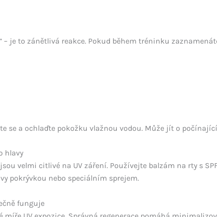
” – je to zánětlivá reakce. Pokud během tréninku zaznamenát
te se a ochlaďte pokožku vlažnou vodou. Může jít o počínající
o hlavy
 jsou velmi citlivé na UV záření. Používejte balzám na rty s SPF
avy pokrývkou nebo speciálním sprejem.
ečně funguje
ité míře UV expozice. Správná regenerace pomáhá minimalizov