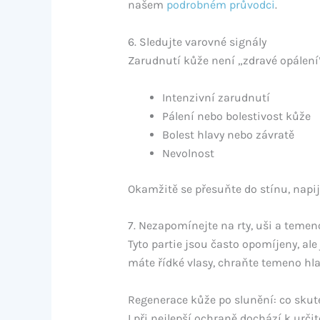
našem
podrobném průvodci
.
6. Sledujte varovné signály
Zarudnutí kůže není „zdravé opálení
Intenzivní zarudnutí
Pálení nebo bolestivost kůže
Bolest hlavy nebo závratě
Nevolnost
Okamžitě se přesuňte do stínu, napij
7. Nezapomínejte na rty, uši a temen
Tyto partie jsou často opomíjeny, ale
máte řídké vlasy, chraňte temeno hl
Regenerace kůže po slunění: co skut
I při nejlepší ochraně dochází k urč