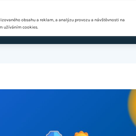
Pražská 1279/18, Praha 10 – Hostivař, 102 00
lizovaného obsahu a reklam, a analýzu provozu a návštěvnosti na
ím užíváním cookies.
ardio
EMS Easy Shape
Výživové poradenství
Cen