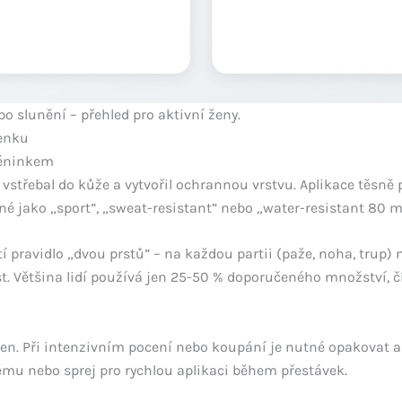
 slunění – přehled pro aktivní ženy.
venku
réninkem
 vstřebal do kůže a vytvořil ochrannou vrstvu. Aplikace těsn
é jako „sport”, „sweat-resistant” nebo „water-resistant 80 min
tí pravidlo „dvou prstů” – na každou partii (paže, noha, trup
 prst. Většina lidí používá jen 25-50 % doporučeného množství,
den. Při intenzivním pocení nebo koupání je nutné opakovat a
ému nebo sprej pro rychlou aplikaci během přestávek.