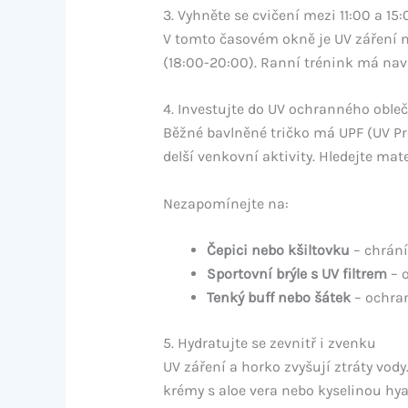
3. Vyhněte se cvičení mezi 11:00 a 15:
V tomto časovém okně je UV záření n
(18:00-20:00). Ranní trénink má navíc
4. Investujte do UV ochranného oble
Běžné bavlněné tričko má UPF (UV Pro
delší venkovní aktivity. Hledejte mat
Nezapomínejte na:
Čepici nebo kšiltovku
– chrání 
Sportovní brýle s UV filtrem
– o
Tenký buff nebo šátek
– ochran
5. Hydratujte se zevnitř i zvenku
UV záření a horko zvyšují ztráty vody
krémy s aloe vera nebo kyselinou hya