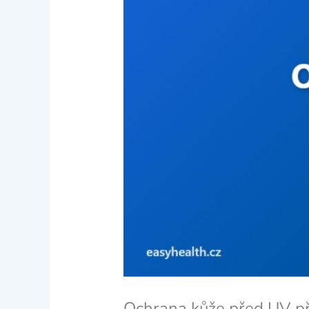
Ochrana kůže před UV při