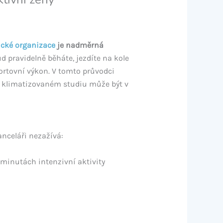
ické organizace
je nadměrná
 pravidelně běháte, jezdíte na kole
portovní výkon. V tomto průvodci
 v klimatizovaném studiu může být v
anceláři nezažívá:
 minutách intenzivní aktivity