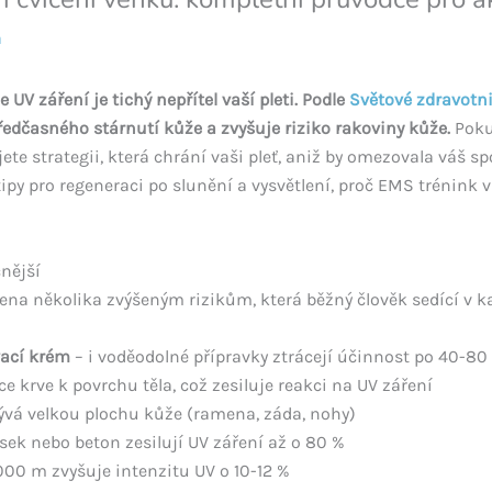
a
e UV záření je tichý nepřítel vaší pleti. Podle
Světové zdravotn
ředčasného stárnutí kůže a zvyšuje riziko rakoviny kůže.
Pokud
ete strategii, která chrání vaši pleť, aniž by omezovala váš s
tipy pro regeneraci po slunění a vysvětlení, proč EMS trénink
čnější
vena několika zvýšeným rizikům, která běžný člověk sedící v k
vací krém
– i voděodolné přípravky ztrácejí účinnost po 40-80
ce krve k povrchu těla, což zesiluje reakci na UV záření
ývá velkou plochu kůže (ramena, záda, nohy)
sek nebo beton zesilují UV záření až o 80 %
00 m zvyšuje intenzitu UV o 10-12 %