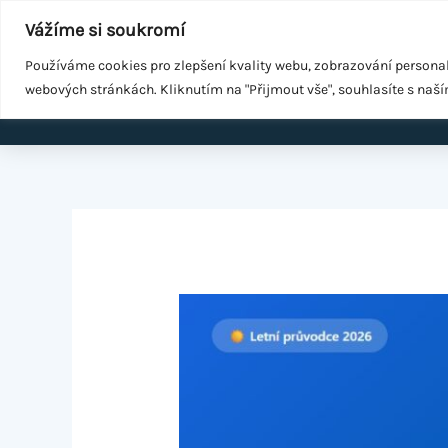
Přeskočit
Součást
WeGrow Group
Vážíme si soukromí
na
Malé změny ke zdraví
obsah
Používáme cookies pro zlepšení kvality webu, zobrazování persona
webových stránkách. Kliknutím na "Přijmout vše", souhlasíte s naš
Domů
EMS k