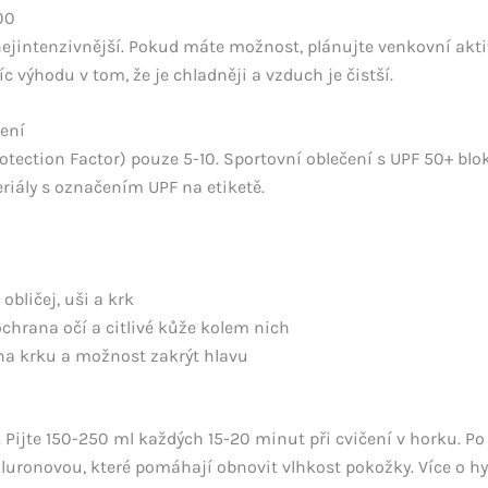
00
ejintenzivnější. Pokud máte možnost, plánujte venkovní aktiv
 výhodu v tom, že je chladněji a vzduch je čistší.
čení
tection Factor) pouze 5-10. Sportovní oblečení s UPF 50+ blok
eriály s označením UPF na etiketě.
obličej, uši a krk
chrana očí a citlivé kůže kolem nich
a krku a možnost zakrýt hlavu
. Pijte 150-250 ml každých 15-20 minut při cvičení v horku. P
luronovou, které pomáhají obnovit vlhkost pokožky. Více o hydr