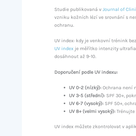
Studie publikovaná v
Journal of Clin
vzniku kožních lézí ve srovnání s ne
ochranu.
UV index: kdy je venkovní trénink be
UV index
je měřítko intenzity ultrafi
dosáhnout až 9-10.
Doporučení podle UV indexu:
UV 0-2 (nízký):
Ochrana není n
UV 3-5 (střední):
SPF 30+, pokr
UV 6-7 (vysoký):
SPF 50+, ochra
UV 8+ (velmi vysoký):
Trénujte 
UV index můžete zkontrolovat v apli