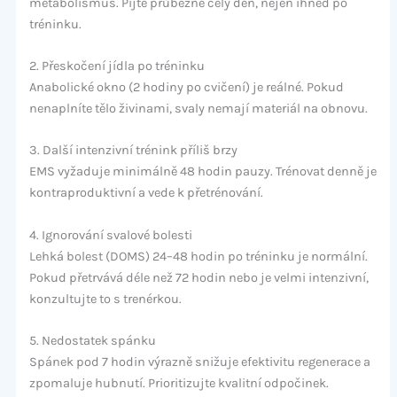
metabolismus. Pijte průběžně celý den, nejen ihned po
tréninku.
2. Přeskočení jídla po tréninku
Anabolické okno (2 hodiny po cvičení) je reálné. Pokud
nenaplníte tělo živinami, svaly nemají materiál na obnovu.
3. Další intenzivní trénink příliš brzy
EMS vyžaduje minimálně 48 hodin pauzy. Trénovat denně je
kontraproduktivní a vede k přetrénování.
4. Ignorování svalové bolesti
Lehká bolest (DOMS) 24–48 hodin po tréninku je normální.
Pokud přetrvává déle než 72 hodin nebo je velmi intenzivní,
konzultujte to s trenérkou.
5. Nedostatek spánku
Spánek pod 7 hodin výrazně snižuje efektivitu regenerace a
zpomaluje hubnutí. Prioritizujte kvalitní odpočinek.