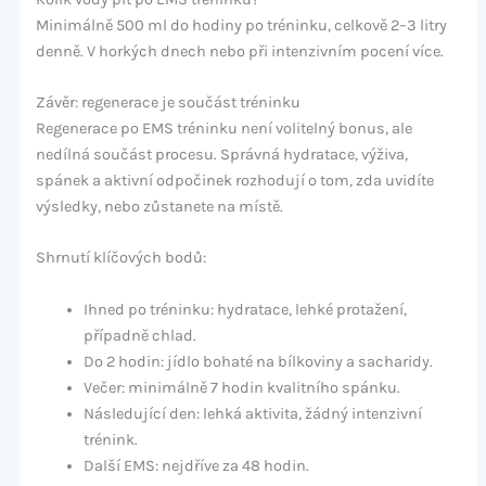
Minimálně 500 ml do hodiny po tréninku, celkově 2–3 litry
denně. V horkých dnech nebo při intenzivním pocení více.
Závěr: regenerace je součást tréninku
Regenerace po EMS tréninku není volitelný bonus, ale
nedílná součást procesu. Správná hydratace, výživa,
spánek a aktivní odpočinek rozhodují o tom, zda uvidíte
výsledky, nebo zůstanete na místě.
Shrnutí klíčových bodů:
Ihned po tréninku: hydratace, lehké protažení,
případně chlad.
Do 2 hodin: jídlo bohaté na bílkoviny a sacharidy.
Večer: minimálně 7 hodin kvalitního spánku.
Následující den: lehká aktivita, žádný intenzivní
trénink.
Další EMS: nejdříve za 48 hodin.