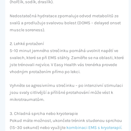
(hořčík, sodík, draslík).
Nedostatečná hydratace zpomaluje odvod metabolitů ze
svalů a prodlužuje svalovou bolest (DOMS – delayed onset
muscle soreness).
2. Lehké protažení
5–10 minut jemného strečinku pomáhá uvolnit napětí ve
svalech, které se při EMS stáhly. Zaměřte se na oblasti, které
jste trénovali nejvíce. V Easy Health vás trenérka provede
vhodným protažením přímo po lekci.
Vyhněte se agresivnímu strečinku – po intenzivní stimulaci
jsou svaly citlivější a přílišné protahování může vést k
mikrotraumatům.
3. Chladná sprcha nebo kryoterapie
Pokud máte možnost, ukončete trénink studenou sprchou
(15–30 sekund) nebo využijte
kombinaci EMS s kryoterapií
.