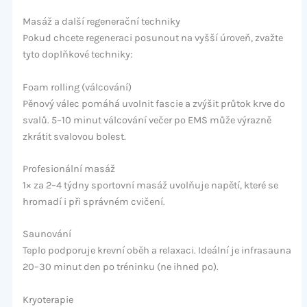
Masáž a další regenerační techniky
Pokud chcete regeneraci posunout na vyšší úroveň, zvažte
tyto doplňkové techniky:
Foam rolling (válcování)
Pěnový válec pomáhá uvolnit fascie a zvýšit průtok krve do
svalů. 5–10 minut válcování večer po EMS může výrazně
zkrátit svalovou bolest.
Profesionální masáž
1× za 2–4 týdny sportovní masáž uvolňuje napětí, které se
hromadí i při správném cvičení.
Saunování
Teplo podporuje krevní oběh a relaxaci. Ideální je infrasauna
20–30 minut den po tréninku (ne ihned po).
Kryoterapie