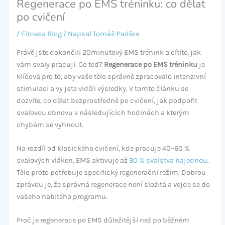
Regenerace po EMS tréninku: co dělat
po cvičení
/
Fitness Blog
/ Napsal
Tomáš Paděra
Právě jste dokončili 20minutový EMS trénink a cítíte, jak
vám svaly pracují. Co teď?
Regenerace po EMS tréninku
je
klíčová pro to, aby vaše tělo správně zpracovalo intenzivní
stimulaci a vy jste viděli výsledky. V tomto článku se
dozvíte, co dělat bezprostředně po cvičení, jak podpořit
svalovou obnovu v následujících hodinách a kterým
chybám se vyhnout.
Na rozdíl od klasického cvičení, kde pracuje 40–60 %
svalových vláken, EMS aktivuje až
90 % svalstva najednou
.
Tělo proto potřebuje specifický regenerační režim. Dobrou
zprávou je, že správná regenerace není složitá a vejde se do
vašeho nabitého programu.
Proč je regenerace po EMS důležitější než po běžném