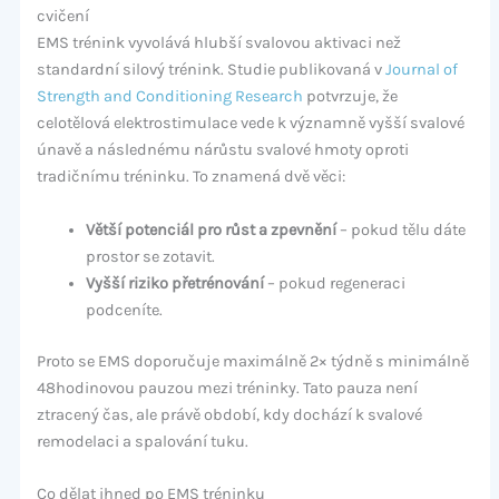
cvičení
EMS trénink vyvolává hlubší svalovou aktivaci než
standardní silový trénink. Studie publikovaná v
Journal of
Strength and Conditioning Research
potvrzuje, že
celotělová elektrostimulace vede k významně vyšší svalové
únavě a následnému nárůstu svalové hmoty oproti
tradičnímu tréninku. To znamená dvě věci:
Větší potenciál pro růst a zpevnění
– pokud tělu dáte
prostor se zotavit.
Vyšší riziko přetrénování
– pokud regeneraci
podceníte.
Proto se EMS doporučuje maximálně 2× týdně s minimálně
48hodinovou pauzou mezi tréninky. Tato pauza není
ztracený čas, ale právě období, kdy dochází k svalové
remodelaci a spalování tuku.
Co dělat ihned po EMS tréninku