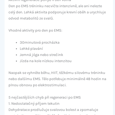
Den po EMS tréninku necvičte intenzivně, ale ani nelezte
celý den. Lehká aktivita podporuje krevní oběh a urychluje
odvod metabolitů ze svalů.
Vhodné aktivity pro den po EMS:
30minutová procházka
Lehké plavání
Jemná jóga nebo strečink
Jízda na kole nízkou intenzitou
Naopak se vyhněte běhu, HIIT, těžkému silovému tréninku
nebo dalšímu EMS. Tělo potřebuje minimálně 48 hodin na
plnou obnovu po elektrostimulaci.
5 nejčastějších chyb při regeneraci po EMS
1. Nedostatečný příjem tekutin
Dehydratace prodlužuje svalovou bolest a zpomaluje