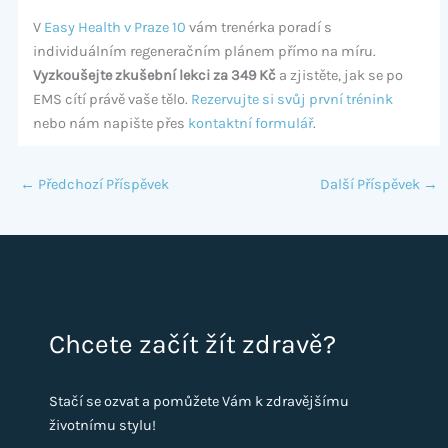
V
Easy Health v Praze 10
vám trenérka poradí s
individuálním regeneračním plánem přímo na míru.
Vyzkoušejte zkušební lekci za 349 Kč
a zjistěte, jak se po
EMS cítí právě vaše tělo.
Rezervujte si svůj první trénink
nebo nám napište přes
kontaktní formulář
.
←
Předchozí Příspěvek
Další Příspěvek
→
Chcete začít žít zdravě?
Stačí se ozvat a pomůžete Vám k zdravějšímu
životnímu stylu!