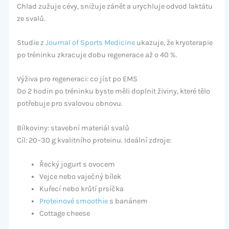
Chlad zužuje cévy, snižuje zánět a urychluje odvod laktátu
ze svalů.
Studie z
Journal of Sports Medicine
ukazuje, že kryoterapie
po tréninku zkracuje dobu regenerace až o 40 %.
Výživa pro regeneraci: co jíst po EMS
Do 2 hodin po tréninku byste měli doplnit živiny, které tělo
potřebuje pro svalovou obnovu.
Bílkoviny: stavební materiál svalů
Cíl: 20–30 g kvalitního proteinu. Ideální zdroje:
Řecký jogurt s ovocem
Vejce nebo vaječný bílek
Kuřecí nebo krůtí prsíčka
Proteinové smoothie
s banánem
Cottage cheese