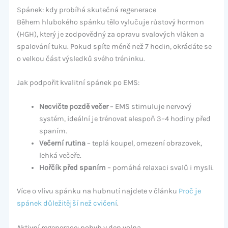
Spánek: kdy probíhá skutečná regenerace
Během hlubokého spánku tělo vylučuje růstový hormon
(HGH), který je zodpovědný za opravu svalových vláken a
spalování tuku. Pokud spíte méně než 7 hodin, okrádáte se
o velkou část výsledků svého tréninku.
Jak podpořit kvalitní spánek po EMS:
Necvičte pozdě večer
– EMS stimuluje nervový
systém, ideální je trénovat alespoň 3–4 hodiny před
spaním.
Večerní rutina
– teplá koupel, omezení obrazovek,
lehká večeře.
Hořčík před spaním
– pomáhá relaxaci svalů i mysli.
Více o vlivu spánku na hubnutí najdete v článku
Proč je
spánek důležitější než cvičení
.
Aktivní regenerace: pohyb v den volna