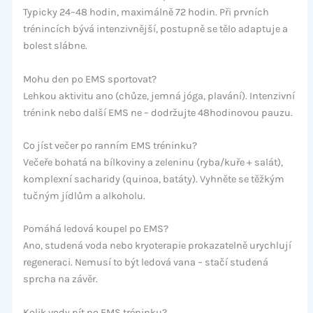
Typicky 24–48 hodin, maximálně 72 hodin. Při prvních
trénincích bývá intenzivnější, postupně se tělo adaptuje a
bolest slábne.
Mohu den po EMS sportovat?
Lehkou aktivitu ano (chůze, jemná jóga, plavání). Intenzivní
trénink nebo další EMS ne – dodržujte 48hodinovou pauzu.
Co jíst večer po ranním EMS tréninku?
Večeře bohatá na bílkoviny a zeleninu (ryba/kuře + salát),
komplexní sacharidy (quinoa, batáty). Vyhněte se těžkým
tučným jídlům a alkoholu.
Pomáhá ledová koupel po EMS?
Ano, studená voda nebo kryoterapie prokazatelně urychlují
regeneraci. Nemusí to být ledová vana – stačí studená
sprcha na závěr.
Kolik vody pít po EMS tréninku?