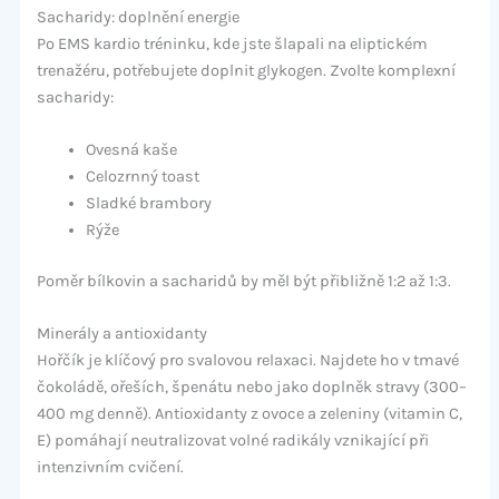
Sacharidy: doplnění energie
Po EMS kardio tréninku, kde jste šlapali na eliptickém
trenažéru, potřebujete doplnit glykogen. Zvolte komplexní
sacharidy:
Ovesná kaše
Celozrnný toast
Sladké brambory
Rýže
Poměr bílkovin a sacharidů by měl být přibližně 1:2 až 1:3.
Minerály a antioxidanty
Hořčík je klíčový pro svalovou relaxaci. Najdete ho v tmavé
čokoládě, ořeších, špenátu nebo jako doplněk stravy (300–
400 mg denně). Antioxidanty z ovoce a zeleniny (vitamin C,
E) pomáhají neutralizovat volné radikály vznikající při
intenzivním cvičení.