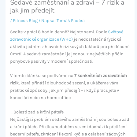
Sedavé zaměstnání a zdraví – 7 rizik a
jak jim předejít
/
Fitness Blog
/ Napsal
Tomáš Paděra
Sedíte v práci 8 hodin denně? Nejste sami. Podle
Světové
zdravotnické organizace (WHO)
je nedostatečná fyzická
aktivita jedním z hlavních rizikových faktorů pro předčasné
úmrtí. A sedavé zaměstnání je jednou z největších příčin
pohybové pasivity v moderní společnosti.
V tomto článku se podíváme na
7 konkrétních zdravotních
rizik
, která přináší dlouhodobé sezení, a ukážeme vám
praktické způsoby, jak jim předejít – i když pracujete v
kanceláři nebo na home office.
1. Bolesti zad a krční páteře
Nejčastější problém sedavého zaměstnání jsou bolesti zad
a krční páteře. Při dlouhodobém sezení dochází k přetížení
bederní páteře, zkrácení flexorů kyčle a oslabení zádových