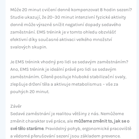
Může 20 minut cvičení denně kompenzovat 8 hodin sezení?
Studie ukazují, že 20–30 minut intenzivní fyzické aktivity
denně může výrazně snížit negativní dopady sedavého
zaměstnání. EMS trénink je v tomto ohledu obzvlášť
efektivní díky současné aktivaci velkého množství
svalových skupin.
Je EMS trénink vhodný pro lidi se sedavým zaměstnáním?
Ano, EMS trénink je ideální právě pro lidi se sedavým
zaměstnáním. Cíleně posiluje hluboké stabilizační svaly,
zlepšuje držení těla a aktivuje metabolismus – vše za
pouhých 20 minut.
Závěr
Sedavé zaměstnání je realitou většiny z nás. Nemůžeme
změnit charakter své práce, ale
můžeme změnit to, jak se o
své tělo staráme
. Pravidelný pohyb, ergonomické pracoviště
a vědomé přerušování sezení jsou základem prevence.