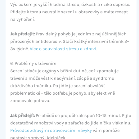
Výsledkem je vyšší hladina stresu, úzkosti a riziko deprese.
Přidejte k tomu neustálé sezení u obrazovky a máte recept
na vyhoření.
Jak předejít:
Pravidelný pohyb je jedním z nejúčinnějších
přirozených antidepresiv. Stačí krátký intenzivní trénink 2–
3× týdně.
Více o souvislosti stresu a zdraví
.
6. Problémy s trávením
Sezení stlačuje orgány v břišní dutině, což zpomaluje
trávení a může vést k nadýmání, zácpě a syndromu
dráždivého tračníku. Po jídle je sezení obzvlášť
problematické – tělo potřebuje pohyb, aby efektivně
zpracovalo potravu.
Jak předejít:
Po obědě se projděte alespoň 10–15 minut. Pijte
dostatečné množství vody a zařaďte do jídelníčku vlákninu.
Průvodce zdravými stravovacími návyky
vám pomůže
nastavit správný jídelníček.