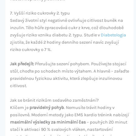
7. Vyšší riziko cukrovky 2. typu
Sedavý životní styl negativně ovlivňuje citlivost buněk na
inzulin. Tělo hůře zpracovává cukr z krve, což dlouhodobě
zvyšuje riziko vzniku diabetu 2. typu. Studie v
Diabetologia
zjistila, že každé 2 hodiny denního sezení navíc zvyšují
riziko cukrovky o 7 %.
Jak předejít:
Přerušujte sezení pohybem. Používejte stojací
stůl, choďte po schodech místo výtahem. A hlavně – zařaďte
pravidelnou fyzickou aktivitu, která zlepšuje inzulinovou
citlivost.
Jak se bránit rizikům sedavého zaměstnání?
Klíčem je
pravidelný pohyb
. Nemusíte trávit hodiny v
posilovně. Moderní metody jako EMS kardio trénink nabízejí
maximální výsledky za minimální čas
– pouhých 20 minut
stačí k aktivaci 90 % svalových vláken, nastartování