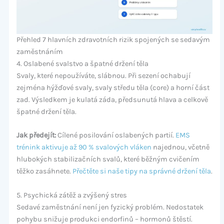
Přehled 7 hlavních zdravotních rizik spojených se sedavým
zaměstnáním
4. Oslabené svalstvo a špatné držení těla
Svaly, které nepoužíváte, slábnou. Při sezení ochabují
zejména hýžďové svaly, svaly středu těla (core) a horní část
zad. Výsledkem je kulatá záda, předsunutá hlava a celkově
špatné držení těla.
Jak předejít:
Cílené posilování oslabených partií.
EMS
trénink aktivuje až 90 % svalových vláken
najednou, včetně
hlubokých stabilizačních svalů, které běžným cvičením
těžko zasáhnete.
Přečtěte si naše tipy na správné držení těla
.
5. Psychická zátěž a zvýšený stres
Sedavé zaměstnání není jen fyzický problém. Nedostatek
pohybu snižuje produkci endorfinů – hormonů štěstí.