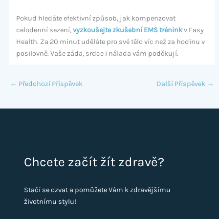
Pokud hledáte efektivní způsob, jak kompenzovat
celodenní sezení,
vyzkoušejte zkušební EMS trénink
v Easy
Health. Za 20 minut uděláte pro své tělo víc než za hodinu v
posilovně. Vaše záda, srdce i nálada vám poděkují.
←
Předchozí Příspěvek
Další Příspěvek
→
Chcete začít žít zdravě?
Stačí se ozvat a pomůžete Vám k zdravějšímu
životnímu stylu!