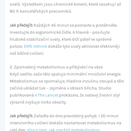
svalů. Výsledkem jsou chronické bolesti, které zasahují až
80 % kancelářských pracovníků.
Jak předejít:
Každých 45 minut se postavte a protáhněte.
Investujte do ergonomické židle. A hlavně – posilujte
hluboké stabilizační svaly, které drží páteř ve správné
poloze.
EMS trénink
dokáže tyto svaly aktivovat efektivněji
než běžné cvičení.
2. Zpomalený metabolismus a přibývání na váze
Když sedíte, vaše tělo spaluje minimální množství energie.
Metabolismus se zpomaluje, hladina inzulinu stoupá a tělo
začíná ukládat tuk – zejména v oblasti břicha. Studie
publikovaná v
The Lancet
prokázala, že sedavý životní styl
výrazně zvyšuje riziko obezity.
Jak předejít:
Zařaďte do dne pravidelný pohyb. I 20 minut
intenzivního cvičení dokáže nastartovat metabolismus na
celý den.
Více o tom, jak zrychlit metabolismus
.