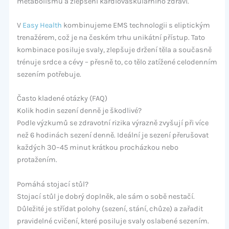
metabolismu a zlepšení kardiovaskulárního zdraví.
V
Easy Health
kombinujeme EMS technologii s eliptickým
trenažérem, což je na českém trhu unikátní přístup. Tato
kombinace posiluje svaly, zlepšuje držení těla a současně
trénuje srdce a cévy – přesně to, co tělo zatížené celodenním
sezením potřebuje.
Často kladené otázky (FAQ)
Kolik hodin sezení denně je škodlivé?
Podle výzkumů se zdravotní rizika výrazně zvyšují při více
než 6 hodinách sezení denně. Ideální je sezení přerušovat
každých 30–45 minut krátkou procházkou nebo
protažením.
Pomáhá stojací stůl?
Stojací stůl je dobrý doplněk, ale sám o sobě nestačí.
Důležité je střídat polohy (sezení, stání, chůze) a zařadit
pravidelné cvičení, které posiluje svaly oslabené sezením.