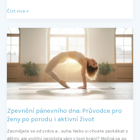
Číst více »
Zpevnění
pánevního
dna:
Průvodce
pro
ženy
po
porodu
i
aktivní
život
Zpevnění pánevního dna: Průvodce pro
ženy po porodu i aktivní život
Zasmějete se od srdce a… ouha. Nebo si chcete zaskákat s
dětmi, ale vnitřní nejistota vám v tom brání? Možná se po