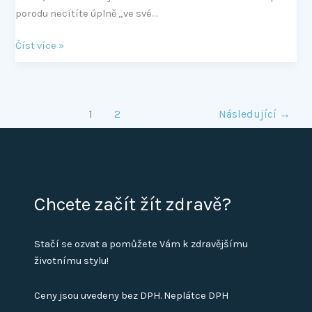
porodu necítíte úplně „ve své…
Číst více »
1
2
Následující
→
Chcete začít žít zdravě?
Stačí se ozvat a pomůžete Vám k zdravějšímu
životnímu stylu!
Ceny jsou uvedeny bez DPH. Neplátce DPH