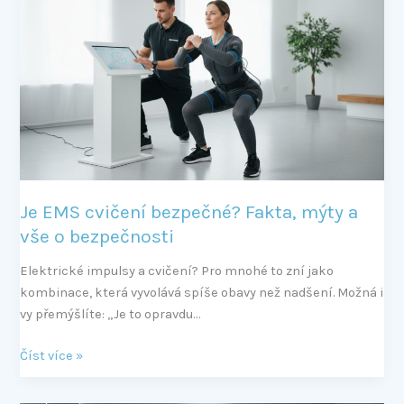
EMS
cvičení
bezpečné?
Fakta,
mýty
a
vše
o
bezpečnosti
Je EMS cvičení bezpečné? Fakta, mýty a
vše o bezpečnosti
Elektrické impulsy a cvičení? Pro mnohé to zní jako
kombinace, která vyvolává spíše obavy než nadšení. Možná i
vy přemýšlíte: „Je to opravdu…
Číst více »