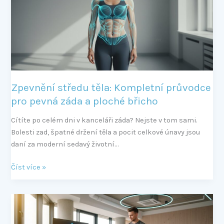
průvodce
pro
pevná
záda
a
ploché
břicho
Zpevnění středu těla: Kompletní průvodce
pro pevná záda a ploché břicho
Cítíte po celém dni v kanceláři záda? Nejste v tom sami.
Bolesti zad, špatné držení těla a pocit celkové únavy jsou
daní za moderní sedavý životní…
Číst více »
Váš
první
EMS