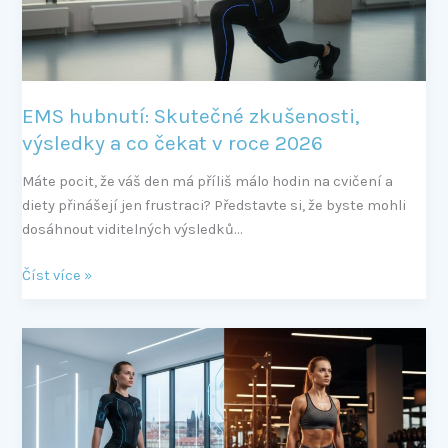
co
čekat
v
roce
2026
EMS hubnutí: Skutečné zkušenosti,
výsledky a co čekat v roce 2026
Máte pocit, že váš den má příliš málo hodin na cvičení a
diety přinášejí jen frustraci? Představte si, že byste mohli
dosáhnout viditelných výsledků…
Číst více »
EMS
vs.
posilovna:
Který
trénink