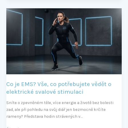
Co
je
EMS?
Vše,
co
potřebujete
vědět
o
elektrické
svalové
stimulaci
Co je EMS? Vše, co potřebujete vědět o
elektrické svalové stimulaci
Sníte o zpevněném těle, více energie a životě bez bolesti
zad, ale při pohledu na svůj diář jen bezmocně krčíte
rameny? Představa hodin strávených v…