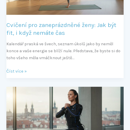
když
nemáte
čas
Cvičení pro zaneprázdněné ženy: Jak být
fit, i když nemáte čas
Kalendář praská ve švech, seznam úkolů jako by neměl
konce a vaše energie se blíží nule. Představa, že byste si do
toho všeho měla vmáčknout ještě…
Číst více »
EMS
hubnutí:
Skutečné
zkušenosti,
výsledky
a