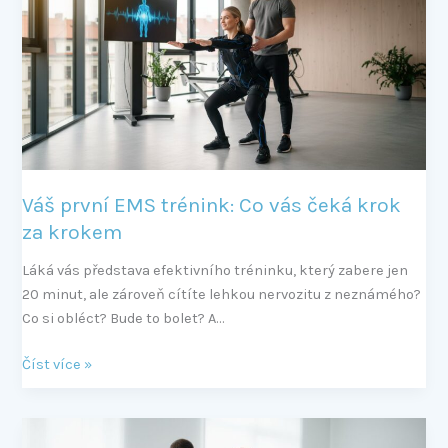
trénink:
Co
vás
čeká
krok
za
krokem
Váš první EMS trénink: Co vás čeká krok
za krokem
Láká vás představa efektivního tréninku, který zabere jen
20 minut, ale zároveň cítíte lehkou nervozitu z neznámého?
Co si obléct? Bude to bolet? A…
Číst více »
Je