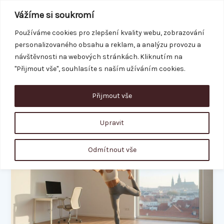
Přeskočit
Vážíme si soukromí
na
obsah
Používáme cookies pro zlepšení kvality webu, zobrazování
personalizovaného obsahu a reklam, a analýzu provozu a
REZERVACE
návštěvnosti na webových stránkách. Kliknutím na
"Přijmout vše", souhlasíte s naším užíváním cookies.
Přijmout vše
EMS
Upravit
Cvičení
Odmítnout vše
pro
zaneprázdněné
ženy:
Jak
být
fit,
i