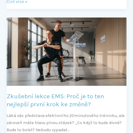
Číst více »
Zkušební
lekce
EMS:
Proč
je
to
ten
nejlepší
první
krok
ke
Zkušební lekce EMS: Proč je to ten
změně?
nejlepší první krok ke změně?
Láká vás představa efektivního 20minutového tréninku, ale
zároveň máte hlavu plnou otázek? „Co když to bude divné?
Bude to bolet? Nebudu vypadat…