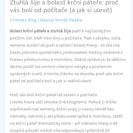
Ztuhlá šíje a bolest krční páteře: proč
vás bolí od počítače (a jak si ulevit)
/
Fitness Blog
/ Napsal
Tomáš Paděra
Bolest krční páteře a ztuhlá šíje
patří k nejčastějším
potížím lidí, kteří tráví dny u počítače. Tlak v zátylku, tuhá
ramena, brnění do paží a večerní bolest hlavy – to vše má
často jednoho společného jmenovatele: hodiny strávené s
hlavou předsunutou k monitoru. Dobrá zpráva je, že většinu
těchto potíží lze zmírnit cílenými návyky a posílením
správných svalů. V tomto článku se dozvíte, proč vás krční
páteř od počítače bolí a jak si reálně ulevit.
Proč vás bolí krční páteř od sezení u počítače
Lidská hlava váží zhruba 5–6 kilogramů. Pokud ji držíte
vzpřímeně nad rameny, krční svaly ji nesou téměř bez
námahy. Jakmile ji ale předsunete vpřed k monitoru, zátěž
na krční páteř dramaticky roste – při náklonu hlavy o 45
stupňů působí na krk síla odpovídající přibližně 22