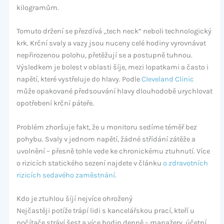
kilogramům.
Tomuto držení se přezdívá „tech neck” neboli technologický
krk. Krční svaly a vazy jsou nuceny celé hodiny vyrovnávat
nepřirozenou polohu, přetěžují se a postupně tuhnou.
Výsledkem je bolest v oblasti šíje, mezi lopatkami a často i
napětí, které vystřeluje do hlavy. Podle
Cleveland Clinic
může opakované předsouvání hlavy dlouhodobě urychlovat
opotřebení krční páteře.
Problém zhoršuje fakt, že u monitoru sedíme téměř bez
pohybu. Svaly v jednom napětí, žádné střídání zátěže a
uvolnění – přesně tohle vede ke chronickému ztuhnutí. Více
o rizicích statického sezení najdete v článku
o zdravotních
rizicích sedavého zaměstnání
.
Kdo je ztuhlou šíjí nejvíce ohrožený
Nejčastěji potíže trápí lidi s kancelářskou prací, kteří u
počítače stráví šest a více hodin denně – manažery, účetní,