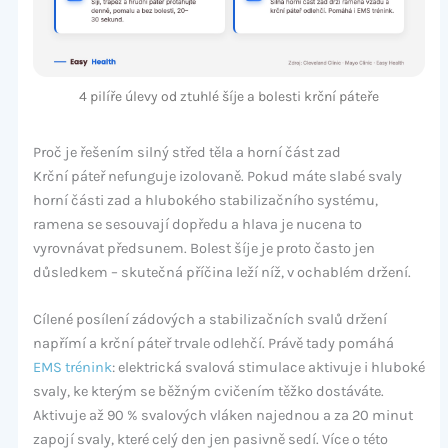
4 pilíře úlevy od ztuhlé šíje a bolesti krční páteře
Proč je řešením silný střed těla a horní část zad
Krční páteř nefunguje izolovaně. Pokud máte slabé svaly
horní části zad a hlubokého stabilizačního systému,
ramena se sesouvají dopředu a hlava je nucena to
vyrovnávat předsunem. Bolest šíje je proto často jen
důsledkem – skutečná příčina leží níž, v ochablém držení.
Cílené posílení zádových a stabilizačních svalů držení
napřímí a krční páteř trvale odlehčí. Právě tady pomáhá
EMS trénink
: elektrická svalová stimulace aktivuje i hluboké
svaly, ke kterým se běžným cvičením těžko dostáváte.
Aktivuje až 90 % svalových vláken najednou a za 20 minut
zapojí svaly, které celý den jen pasivně sedí. Více o této