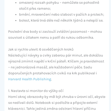
omezený rozsah pohybu – nemůžete se pohodlně
otočit přes rameno;
brnění, mravenčení nebo slabost v pažích a prstech;
bolest, která trvá déle než několik týdnů a nelepší se.
Poslední dva body si zaslouží zvláštní pozornost – mohou
souviset s útlakem nervu a patří do rukou odborníka.
Jak si rychle ulevit: 6 osvědčených kroků
Následující návyky a cviky zaberou pár minut, ale dokážou
výrazně zmírnit napětí v krční páteři. Klíčem je pravidelnost
– ne jednorázová masáž, ale každodenní péče. Sadu
doporučených protahovacích cviků na krk publikoval i
Harvard Health Publishing
.
1. Nastavte si monitor do výšky očí
Horní okraj obrazovky by měl být zhruba v úrovni očí, abyste
se nedívali dolů. Notebook si podložte a připojte externí
klávesnici. Tahle jediná změna odstraní hlavní příčinu