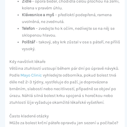
Židle
– opora beder, chodidla celou plochou na zemi,
kolena v pravém úhlu.
Klávesnice a myš
– předloktí podepřená, ramena
uvolněná, ne zvednutá.
Telefon
– zvedejte ho k očím, nedívejte se na něj se
sklopenou hlavou.
Polštář
– takový, aby krk zůstal v ose s páteří, ne příliš
vysoký.
Kdy navštívit lékaře
Většina ztuhlostí ustoupí během pár dní po úpravě návyků.
Podle
Mayo Clinic
vyhledejte odborníka, pokud bolest trvá
déle než 2–3 týdny, vystřeluje do paží, je doprovázena
brněním, slabostí nebo necitlivostí, případně se objeví po
úrazu. Náhlá silná bolest krku spojená s horečkou nebo
ztuhlostí šíje vyžaduje okamžité lékařské vyšetření.
Často kladené otázky
Může za bolest krční páteře opravdu jen sezení u počítače?