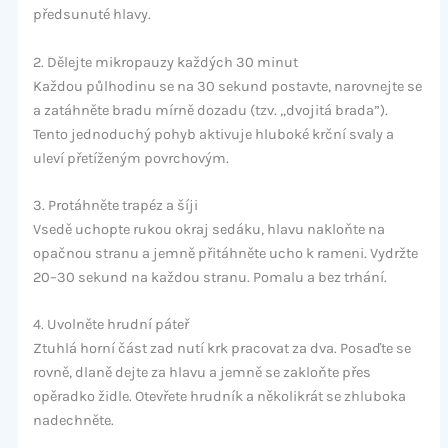
předsunuté hlavy.
2. Dělejte mikropauzy každých 30 minut
Každou půlhodinu se na 30 sekund postavte, narovnejte se
a zatáhněte bradu mírně dozadu (tzv. „dvojitá brada”).
Tento jednoduchý pohyb aktivuje hluboké krční svaly a
uleví přetíženým povrchovým.
3. Protáhněte trapéz a šíji
Vsedě uchopte rukou okraj sedáku, hlavu nakloňte na
opačnou stranu a jemně přitáhněte ucho k rameni. Vydržte
20–30 sekund na každou stranu. Pomalu a bez trhání.
4. Uvolněte hrudní páteř
Ztuhlá horní část zad nutí krk pracovat za dva. Posaďte se
rovně, dlaně dejte za hlavu a jemně se zakloňte přes
opěradko židle. Otevřete hrudník a několikrát se zhluboka
nadechněte.