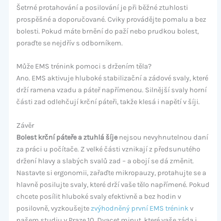
Šetrné protahování a posilování je při běžné ztuhlosti
prospěšné a doporučované. Cviky provádějte pomalu a bez
bolesti. Pokud máte brnění do paží nebo prudkou bolest,
poraďte se nejdřív s odborníkem.
Může EMS trénink pomoci s držením těla?
Ano. EMS aktivuje hluboké stabilizační a zádové svaly, které
drží ramena vzadu a páteř napřímenou. Silnější svaly horní
části zad odlehčují krční páteři, takže klesá i napětí v šíji.
Závěr
Bolest krční páteře a ztuhlá šíje
nejsou nevyhnutelnou daní
za práci u počítače. Z velké části vznikají z předsunutého
držení hlavy a slabých svalů zad – a obojí se dá změnit.
Nastavte si ergonomii, zařaďte mikropauzy, protahujte se a
hlavně posilujte svaly, které drží vaše tělo napřímené. Pokud
chcete posílit hluboké svaly efektivně a bez hodin v
posilovně, vyzkoušejte
zvýhodněný první EMS trénink
v
našem studiu v Praze 10. Dvacet minut, které vaše záda i