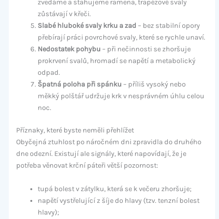
zvedáme a stahujeme ramena, trapézové svaly
zůstávají v křeči.
Slabé hluboké svaly krku a zad
– bez stabilní opory
přebírají práci povrchové svaly, které se rychle unaví.
Nedostatek pohybu
– při nečinnosti se zhoršuje
prokrvení svalů, hromadí se napětí a metabolický
odpad.
Špatná poloha při spánku
– příliš vysoký nebo
měkký polštář udržuje krk v nesprávném úhlu celou
noc.
Příznaky, které byste neměli přehlížet
Obyčejná ztuhlost po náročném dni zpravidla do druhého
dne odezní. Existují ale signály, které napovídají, že je
potřeba věnovat krční páteři větší pozornost:
tupá bolest v zátylku, která se k večeru zhoršuje;
napětí vystřelující z šíje do hlavy (tzv. tenzní bolest
hlavy);