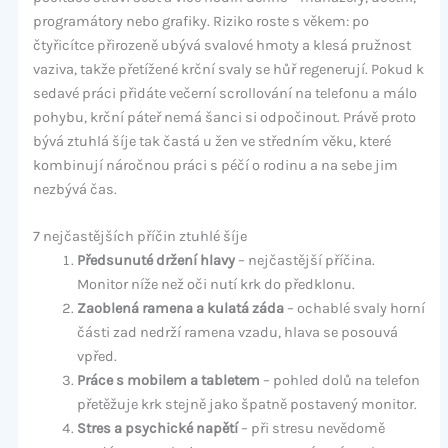
programátory nebo grafiky. Riziko roste s věkem: po
čtyřicítce přirozeně ubývá svalové hmoty a klesá pružnost
vaziva, takže přetížené krční svaly se hůř regenerují. Pokud k
sedavé práci přidáte večerní scrollování na telefonu a málo
pohybu, krční páteř nemá šanci si odpočinout. Právě proto
bývá ztuhlá šíje tak častá u žen ve středním věku, které
kombinují náročnou práci s péčí o rodinu a na sebe jim
nezbývá čas.
7 nejčastějších příčin ztuhlé šíje
Předsunuté držení hlavy
– nejčastější příčina.
Monitor níže než oči nutí krk do předklonu.
Zaoblená ramena a kulatá záda
– ochablé svaly horní
části zad nedrží ramena vzadu, hlava se posouvá
vpřed.
Práce s mobilem a tabletem
– pohled dolů na telefon
přetěžuje krk stejně jako špatně postavený monitor.
Stres a psychické napětí
– při stresu nevědomě