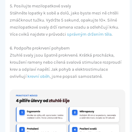
5. Posilujte mezilopatkové svaly
Stáhněte lopatky k sobě a dolů, jako byste mezi ně chtěli
zmáčknout tužku. Vydržte 5 sekund, opakujte 10×. Silné
mezilopatkové svaly drží ramena vzadu a odlehčují krku.
Více cviků najdete v průvodci
správným držením těla
.
6. Podpořte prokrvení pohybem
Ztuhlé svaly jsou špatně prokrvené. Krátká procházka,
kroužení rameny nebo cílená svalová stimulace rozproudí
krev a odplaví napětí. Jak pohyb a elektrostimulace
ovlivňují
krevní oběh
, jsme popsali samostatně.