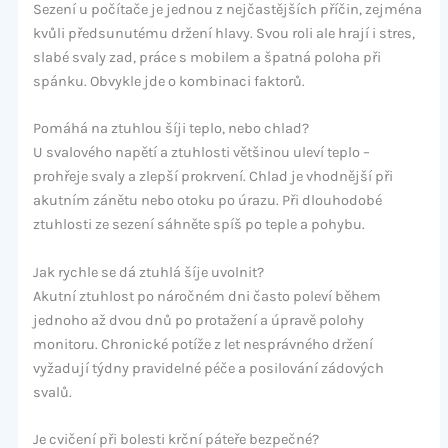
Sezení u počítače je jednou z nejčastějších příčin, zejména
kvůli předsunutému držení hlavy. Svou roli ale hrají i stres,
slabé svaly zad, práce s mobilem a špatná poloha při
spánku. Obvykle jde o kombinaci faktorů.
Pomáhá na ztuhlou šíji teplo, nebo chlad?
U svalového napětí a ztuhlosti většinou uleví teplo –
prohřeje svaly a zlepší prokrvení. Chlad je vhodnější při
akutním zánětu nebo otoku po úrazu. Při dlouhodobé
ztuhlosti ze sezení sáhněte spíš po teple a pohybu.
Jak rychle se dá ztuhlá šíje uvolnit?
Akutní ztuhlost po náročném dni často poleví během
jednoho až dvou dnů po protažení a úpravě polohy
monitoru. Chronické potíže z let nesprávného držení
vyžadují týdny pravidelné péče a posilování zádových
svalů.
Je cvičení při bolesti krční páteře bezpečné?