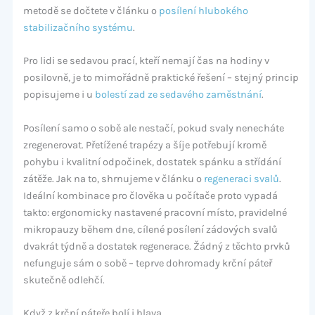
metodě se dočtete v článku o
posílení hlubokého
stabilizačního systému
.
Pro lidi se sedavou prací, kteří nemají čas na hodiny v
posilovně, je to mimořádně praktické řešení – stejný princip
popisujeme i u
bolestí zad ze sedavého zaměstnání
.
Posílení samo o sobě ale nestačí, pokud svaly nenecháte
zregenerovat. Přetížené trapézy a šíje potřebují kromě
pohybu i kvalitní odpočinek, dostatek spánku a střídání
zátěže. Jak na to, shrnujeme v článku o
regeneraci svalů
.
Ideální kombinace pro člověka u počítače proto vypadá
takto: ergonomicky nastavené pracovní místo, pravidelné
mikropauzy během dne, cílené posílení zádových svalů
dvakrát týdně a dostatek regenerace. Žádný z těchto prvků
nefunguje sám o sobě – teprve dohromady krční páteř
skutečně odlehčí.
Když z krční páteře bolí i hlava