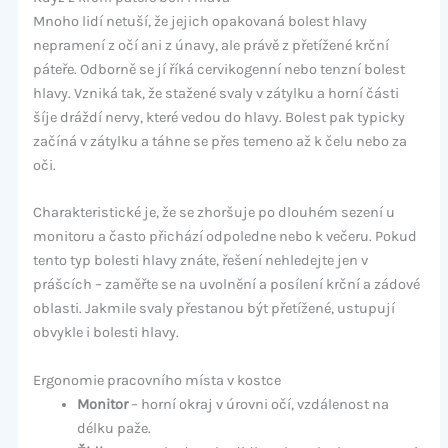
Mnoho lidí netuší, že jejich opakovaná bolest hlavy
nepramení z očí ani z únavy, ale právě z přetížené krční
páteře. Odborně se jí říká cervikogenní nebo tenzní bolest
hlavy. Vzniká tak, že stažené svaly v zátylku a horní části
šíje dráždí nervy, které vedou do hlavy. Bolest pak typicky
začíná v zátylku a táhne se přes temeno až k čelu nebo za
oči.
Charakteristické je, že se zhoršuje po dlouhém sezení u
monitoru a často přichází odpoledne nebo k večeru. Pokud
tento typ bolesti hlavy znáte, řešení nehledejte jen v
prášcích – zaměřte se na uvolnění a posílení krční a zádové
oblasti. Jakmile svaly přestanou být přetížené, ustupují
obvykle i bolesti hlavy.
Ergonomie pracovního místa v kostce
Monitor
– horní okraj v úrovni očí, vzdálenost na
délku paže.