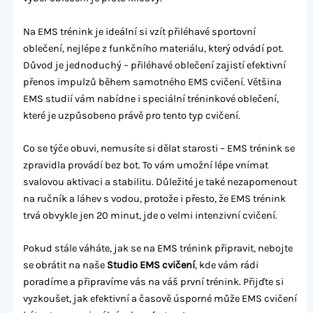
Na EMS trénink je ideální si vzít přiléhavé sportovní
oblečení, nejlépe z funkčního materiálu, který odvádí pot.
Důvod je jednoduchý – přiléhavé oblečení zajistí efektivní
přenos impulzů během samotného EMS cvičení. Většina
EMS studií vám nabídne i speciální tréninkové oblečení,
které je uzpůsobeno právě pro tento typ cvičení.
Co se týče obuvi, nemusíte si dělat starosti – EMS trénink se
zpravidla provádí bez bot. To vám umožní lépe vnímat
svalovou aktivaci a stabilitu. Důležité je také nezapomenout
na ručník a láhev s vodou, protože i přesto, že EMS trénink
trvá obvykle jen 20 minut, jde o velmi intenzivní cvičení.
Pokud stále váháte, jak se na EMS trénink připravit, nebojte
se obrátit na naše
Studio EMS cvičení
, kde vám rádi
poradíme a připravíme vás na váš první trénink. Přijďte si
vyzkoušet, jak efektivní a časově úsporné může EMS cvičení