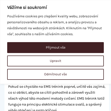
Přeskočit
Vážíme si soukromí
na
obsah
Používáme cookies pro zlepšení kvality webu, zobrazování
personalizovaného obsahu a reklam, a analýzu provozu a
REZERVACE
návštěvnosti na webových stránkách. Kliknutím na "Přijmout
vše", souhlasíte s naším užíváním cookies.
Přijmout vše
“Co si obléct na EMS trénink? Rady a
tipy”
Upravit
/
Fitness Blog
/ Napsal
Marcela Paděrová
Odmítnout vše
Co si vzít na sebe na EMS trénink?
Pokud se chystáte na EMS trénink poprvé, určitě vás zajímá,
co si obléct, abyste se cítili pohodlně a zároveň využili
všech výhod této moderní metody cvičení. EMS trénink totiž
funguje na principu elektrické stimulace svalů, a správný
výběr oblečení je proto klíčový.