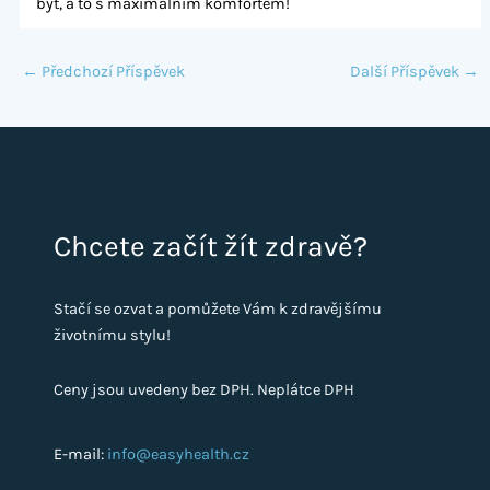
být, a to s maximálním komfortem!
←
Předchozí Příspěvek
Další Příspěvek
→
Chcete začít žít zdravě?
Stačí se ozvat a pomůžete Vám k zdravějšímu
životnímu stylu!
Ceny jsou uvedeny bez DPH. Neplátce DPH
E-mail:
info@easyhealth.cz