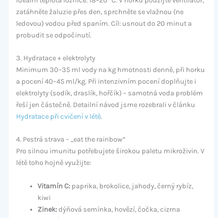
Ideální teplota ložnice: 18–20 °C. V horku použijte ventilátor,
zatáhněte žaluzie přes den, sprchněte se vlažnou (ne
ledovou) vodou před spaním. Cíl: usnout do 20 minut a
probudit se odpočinutí.
3. Hydratace + elektrolyty
Minimum 30–35 ml vody na kg hmotnosti denně, při horku
a pocení 40–45 ml/kg. Při intenzivním pocení doplňujte i
elektrolyty (sodík, draslík, hořčík) – samotná voda problém
řeší jen částečně. Detailní návod jsme rozebrali v článku
Hydratace při cvičení v létě
.
4. Pestrá strava – „eat the rainbow”
Pro silnou imunitu potřebujete širokou paletu mikroživin. V
létě toho hojně využijte:
Vitamín C:
paprika, brokolice, jahody, černý rybíz,
kiwi
Zinek:
dýňová semínka, hovězí, čočka, cizrna