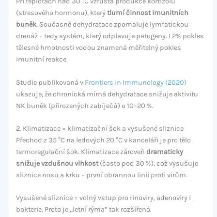
Při teplotách nad 30 °C vzrůstá produkce kortizolu
(stresového hormonu), který
tlumí činnost imunitních
buněk
. Současně dehydratace zpomaluje lymfatickou
drenáž – tedy systém, který odplavuje patogeny. I 2% pokles
tělesné hmotnosti vodou znamená měřitelný pokles
imunitní reakce.
Studie publikovaná v
Frontiers in Immunology (2020)
ukazuje, že chronická mírná dehydratace snižuje aktivitu
NK buněk (přirozených zabíječů) o 10–20 %.
2. Klimatizace = klimatizační šok a vysušené sliznice
Přechod z 35 °C na ledových 20 °C v kanceláři je pro tělo
termoregulační šok. Klimatizace zároveň
dramaticky
snižuje vzdušnou vlhkost
(často pod 30 %), což vysušuje
sliznice nosu a krku – první obrannou linii proti virům.
Vysušené sliznice = volný vstup pro rinoviry, adenoviry i
bakterie. Proto je „letní rýma” tak rozšířená.