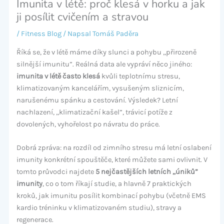
Imunita v létě: proč klesá v horku a jak
ji posílit cvičením a stravou
/
Fitness Blog
/ Napsal
Tomáš Paděra
Říká se, že v létě máme díky slunci a pohybu „přirozeně
silnější imunitu”. Reálná data ale vypráví něco jiného:
imunita v létě často klesá
kvůli teplotnímu stresu,
klimatizovaným kancelářím, vysušeným sliznicím,
narušenému spánku a cestování. Výsledek? Letní
nachlazení, „klimatizační kašel”, trávicí potíže z
dovolených, vyhořelost po návratu do práce.
Dobrá zpráva: na rozdíl od zimního stresu má letní oslabení
imunity konkrétní spouštěče, které můžete sami ovlivnit. V
tomto průvodci najdete
5 nejčastějších letních „úniků”
imunity
, co o tom říkají studie, a hlavně 7 praktických
kroků, jak imunitu posílit kombinací pohybu (včetně EMS
kardio tréninku v klimatizovaném studiu), stravy a
regenerace.