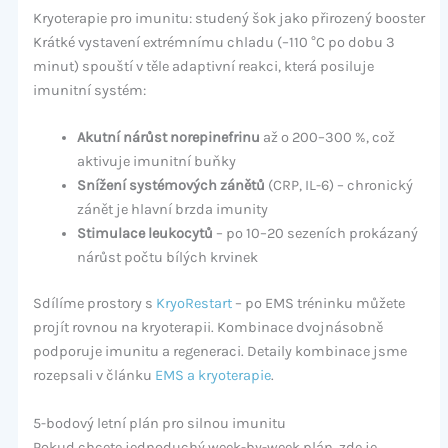
Kryoterapie pro imunitu: studený šok jako přirozený booster
Krátké vystavení extrémnímu chladu (–110 °C po dobu 3
minut) spouští v těle adaptivní reakci, která posiluje
imunitní systém:
Akutní nárůst norepinefrinu
až o 200–300 %, což
aktivuje imunitní buňky
Snížení systémových zánětů
(CRP, IL-6) – chronický
zánět je hlavní brzda imunity
Stimulace leukocytů
– po 10–20 sezeních prokázaný
nárůst počtu bílých krvinek
Sdílíme prostory s
KryoRestart
– po EMS tréninku můžete
projít rovnou na kryoterapii. Kombinace dvojnásobně
podporuje imunitu a regeneraci. Detaily kombinace jsme
rozepsali v článku
EMS a kryoterapie
.
5-bodový letní plán pro silnou imunitu
Pokud chcete jednoduchý week-by-week plán, zde je