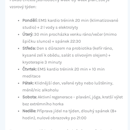
vzorový týden:
Pondělí:
EMS kardio trénink 20 min (klimatizované
studio) + 2 l vody s elektrolyty
Úterý:
30 min procházka venku ráno/večer (mimo
špičku slunce) + spánek 22:30
Středa:
Den s důrazem na probiotika (kefír ráno,
kysané zelí k obědu, salát s olivovým olejem) +
kryoterapie 3 minuty
Čtvrtek:
EMS kardio trénink 20 min + 10 min
meditace
Pátek:
Klidnější den, vařené ryby nebo luštěniny,
méně/nic alkoholu
Sobota:
Aktivní regenerace – plavání, jóga, kratší výlet
bez extrémního horka
Neděle:
Příprava jídel na týden, dlouhý spánek (8+
hodin), nulové obrazovky po 21:00