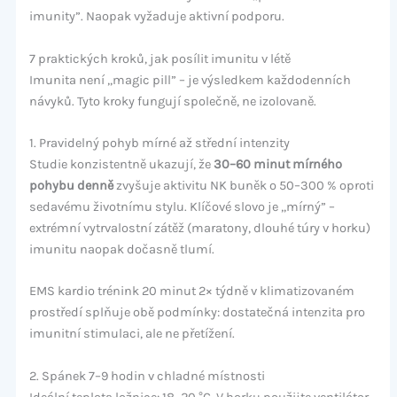
imunity”. Naopak vyžaduje aktivní podporu.
7 praktických kroků, jak posílit imunitu v létě
Imunita není „magic pill” – je výsledkem každodenních
návyků. Tyto kroky fungují společně, ne izolovaně.
1. Pravidelný pohyb mírné až střední intenzity
Studie konzistentně ukazují, že
30–60 minut mírného
pohybu denně
zvyšuje aktivitu NK buněk o 50–300 % oproti
sedavému životnímu stylu. Klíčové slovo je „mírný” –
extrémní vytrvalostní zátěž (maratony, dlouhé túry v horku)
imunitu naopak dočasně tlumí.
EMS kardio trénink 20 minut 2× týdně v klimatizovaném
prostředí splňuje obě podmínky: dostatečná intenzita pro
imunitní stimulaci, ale ne přetížení.
2. Spánek 7–9 hodin v chladné místnosti