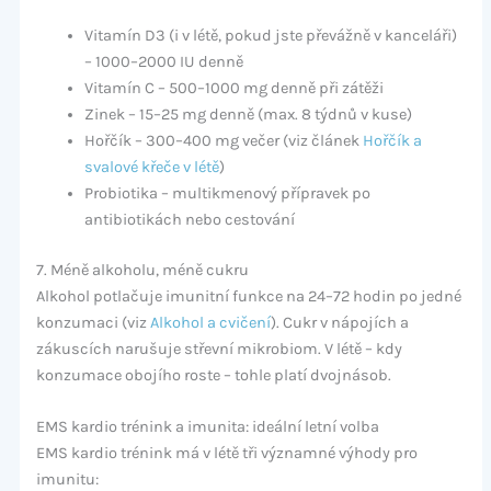
Vitamín D3 (i v létě, pokud jste převážně v kanceláři)
– 1000–2000 IU denně
Vitamín C – 500–1000 mg denně při zátěži
Zinek – 15–25 mg denně (max. 8 týdnů v kuse)
Hořčík – 300–400 mg večer (viz článek
Hořčík a
svalové křeče v létě
)
Probiotika – multikmenový přípravek po
antibiotikách nebo cestování
7. Méně alkoholu, méně cukru
Alkohol potlačuje imunitní funkce na 24–72 hodin po jedné
konzumaci (viz
Alkohol a cvičení
). Cukr v nápojích a
zákuscích narušuje střevní mikrobiom. V létě – kdy
konzumace obojího roste – tohle platí dvojnásob.
EMS kardio trénink a imunita: ideální letní volba
EMS kardio trénink má v létě tři významné výhody pro
imunitu: