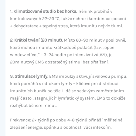
1. Klimatizované studio bez horka.
Trénink probíhá v
kontrolovaných 22–23 °C, takže nehrozí kombinace pocení
+ dehydratace + tepelný stres, která imunitu nejvíc tlumí.
2. Krátké trvání (20 minut).
Místo 60–90 minut v posilovně,
které mohou imunitu krátkodobě potlačit (tzv. „open
window effect” – 3–24 hodin po intenzivní zátěži), je
20minutový EMS dostatečný stimul bez přetížení.
3. Stimulace lymfy.
EMS impulzy aktivují svalovou pumpu,
která pomáhá s odtokem lymfy – klíčové pro distribuci
imunitních buněk po těle. Lidé se sedavým zaměstnáním
mají často „stagnující” lymfatický systém, EMS to dokáže
rozhýbat během minut.
Frekvence: 2× týdně po dobu 4–8 týdnů přináší měřitelné
zlepšení energie, spánku a odolnosti vůči infekcím.