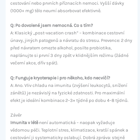
cestování nebo prvních příznacích nemoci. Vyšší dávky
(1000+ mg) tělo neumí absorbovat efektivně.
Q: Po dovolené jsem nemocná. Co s tím?
A: Klasický „post-vacation crash” – kombinace cestovní
únavy, jiných patogenů a návratu do stresu. Prevence: 2 dny
před návratem omezte alkohol, posilte probiotika,
naplánujte si první 3 dny zpět v klidnějším režimu (žádné
večerní akce, dřív spát).
Q: Funguje kryoterapie i pro někoho, kdo necvičí?
A: Ano. Vliv chladu na imunitu (zvýšení leukocytů, snížení
zánětů) je nezávislý na fyzické zdatnosti. Pro maximální
efekt je ideální kombinace 2–3× týdně po dobu 4–8 týdnů.
Závěr
Imunita v létě
není automatická – naopak vyžaduje
vědomou péči. Teplotní stres, klimatizace, kratší spánek a
cestování ji systematicky oslabují. Dobrá zpráva: stejně