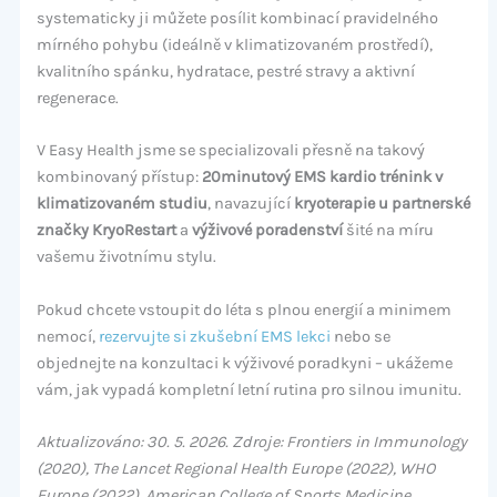
systematicky ji můžete posílit kombinací pravidelného
mírného pohybu (ideálně v klimatizovaném prostředí),
kvalitního spánku, hydratace, pestré stravy a aktivní
regenerace.
V Easy Health jsme se specializovali přesně na takový
kombinovaný přístup:
20minutový EMS kardio trénink v
klimatizovaném studiu
, navazující
kryoterapie u partnerské
značky KryoRestart
a
výživové poradenství
šité na míru
vašemu životnímu stylu.
Pokud chcete vstoupit do léta s plnou energií a minimem
nemocí,
rezervujte si zkušební EMS lekci
nebo se
objednejte na konzultaci k výživové poradkyni – ukážeme
vám, jak vypadá kompletní letní rutina pro silnou imunitu.
Aktualizováno: 30. 5. 2026. Zdroje: Frontiers in Immunology
(2020), The Lancet Regional Health Europe (2022), WHO
Europe (2022), American College of Sports Medicine.