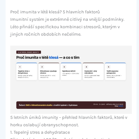
Proč imunita v létě klesá? 5 hlavních faktorů
Imunitní systém je extrémně citlivý na vnější podmínky.
Léto přináší specifickou kombinaci stresorů, kterým v
jiných ročních obdobích nečelíme.
5 letních úniků imunity – přehled hlavních faktorů, které v
horku oslabují obranyschopnost.
1. Tepelný stres a dehydratace