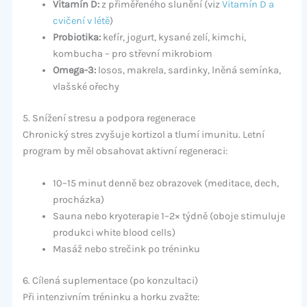
Vitamín D:
z přiměřeného slunění (viz
Vitamín D a
cvičení v létě
)
Probiotika:
kefír, jogurt, kysané zelí, kimchi,
kombucha – pro střevní mikrobiom
Omega-3:
losos, makrela, sardinky, lněná semínka,
vlašské ořechy
5. Snížení stresu a podpora regenerace
Chronický stres zvyšuje kortizol a tlumí imunitu. Letní
program by měl obsahovat aktivní regeneraci:
10–15 minut denně bez obrazovek (meditace, dech,
procházka)
Sauna nebo kryoterapie 1–2× týdně (oboje stimuluje
produkci white blood cells)
Masáž nebo strečink po tréninku
6. Cílená suplementace (po konzultaci)
Při intenzivním tréninku a horku zvažte: