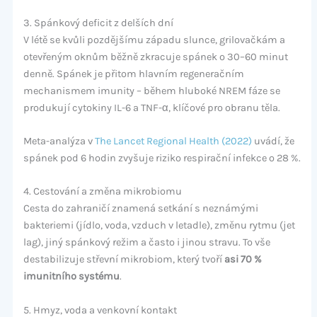
3. Spánkový deficit z delších dní
V létě se kvůli pozdějšímu západu slunce, grilovačkám a
otevřeným oknům běžně zkracuje spánek o 30–60 minut
denně. Spánek je přitom hlavním regeneračním
mechanismem imunity – během hluboké NREM fáze se
produkují cytokiny IL-6 a TNF-α, klíčové pro obranu těla.
Meta-analýza v
The Lancet Regional Health (2022)
uvádí, že
spánek pod 6 hodin zvyšuje riziko respirační infekce o 28 %.
4. Cestování a změna mikrobiomu
Cesta do zahraničí znamená setkání s neznámými
bakteriemi (jídlo, voda, vzduch v letadle), změnu rytmu (jet
lag), jiný spánkový režim a často i jinou stravu. To vše
destabilizuje střevní mikrobiom, který tvoří
asi 70 %
imunitního systému
.
5. Hmyz, voda a venkovní kontakt