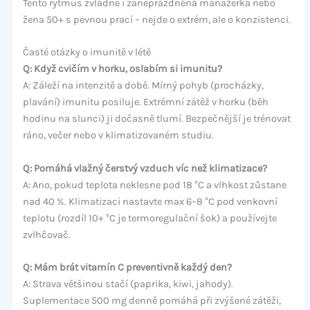
Tento rytmus zvládne i zaneprázdněná manažerka nebo
žena 50+ s pevnou prací – nejde o extrém, ale o konzistenci.
Časté otázky o imunitě v létě
Q: Když cvičím v horku, oslabím si imunitu?
A: Záleží na intenzitě a době. Mírný pohyb (procházky,
plavání) imunitu posiluje. Extrémní zátěž v horku (běh
hodinu na slunci) ji dočasně tlumí. Bezpečnější je trénovat
ráno, večer nebo v klimatizovaném studiu.
Q: Pomáhá vlažný čerstvý vzduch víc než klimatizace?
A: Ano, pokud teplota neklesne pod 18 °C a vlhkost zůstane
nad 40 %. Klimatizaci nastavte max 6–8 °C pod venkovní
teplotu (rozdíl 10+ °C je termoregulační šok) a používejte
zvlhčovač.
Q: Mám brát vitamín C preventivně každý den?
A: Strava většinou stačí (paprika, kiwi, jahody).
Suplementace 500 mg denně pomáhá při zvýšené zátěži,