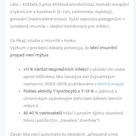
Léto = klíšťata (Lyme, klíšťová encefalitida), komáři, koupání
v rybnících a bazénech (E. coli, salmonela, mykózy),
grilování (nedovařené maso). Vyšší expozice patogenům +
oslabená imunita = ideální kombinace pro infekci.
Co říkají studie o imunitě v horku
Výzkum z poslední dekády potvrzuje, že
letní imunitní
propad není mýtus
:
+11 % nárůst respiračních infekcí
v období vln veder
oproti běžnému létu (analýza dat švýcarských
nemocnic 2003–2019, publikováno v
WHO Europe
)
Pokles aktivity T-lymfocytů o 7–13 %
u jedinců s
chronickým spánkovým deficitem během letních
měsíců
Až 40 % cestovatelů
hlásí v prvním týdnu dovolené
trávicí potíže (tzv. „travelers’ diarrhea”)
Závěr: léto není automaticky obdobím „přirozeně silné