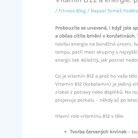
/
Fitness Blog
/ Napsal
Tomáš Paděr
Probouzíte se unavená, i když jste s
a občas cítíte brnění v končetinách.
T
tvorbu energie na buněčné úrovni, fun
tempu, patří mezi skupiny s nejvyšší
energii tak důležitý, jak poznat nedos
Co je vitamín B12 a proč ho vaše tělo
Vitamín B12 (kobalamin) je jediný vi
získat z potravy nebo doplňků. Na rozd
projevuje pomalu – někdy až po lete
Hlavní role vitamínu B12 v těle:
Tvorba červených krvinek
– be