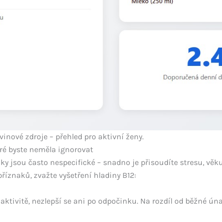
vinové zdroje – přehled pro aktivní ženy.
eré byste neměla ignorovat
naky jsou často nespecifické – snadno je přisoudíte stresu, vě
příznaků, zvažte vyšetření hladiny B12:
ktivitě, nezlepší se ani po odpočinku. Na rozdíl od běžné ún