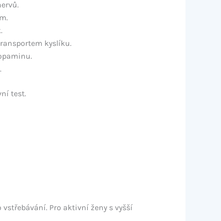
ervů.
ím.
.
transportem kyslíku.
dopaminu.
.
ní test.
střebávání. Pro aktivní ženy s vyšší