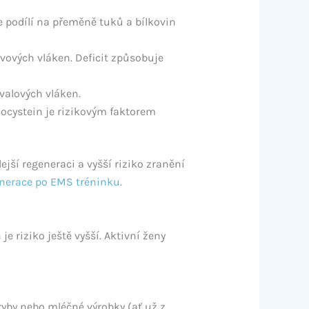
 podílí na přeměně tuků a bílkovin
vových vláken. Deficit způsobuje
valových vláken.
cystein je rizikovým faktorem
jší regeneraci a vyšší riziko zranění
nerace po EMS tréninku
.
je riziko ještě vyšší. Aktivní ženy
ryby nebo mléčné výrobky (ať už z