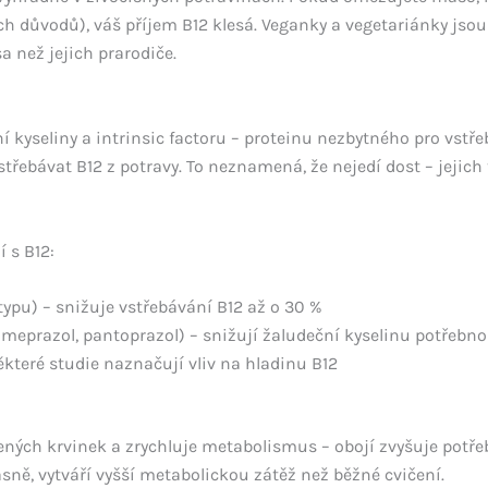
h důvodů), váš příjem B12 klesá. Veganky a vegetariánky jsou v
a než jejich prarodiče.
í kyseliny a intrinsic factoru – proteinu nezbytného pro vstř
řebávat B12 z potravy. To neznamená, že nejedí dost – jejich t
í s B12:
 typu) – snižuje vstřebávání B12 až o 30 %
meprazol, pantoprazol) – snižují žaludeční kyselinu potřebno
které studie naznačují vliv na hladinu B12
vených krvinek a zrychluje metabolismus – obojí zvyšuje potře
sně, vytváří vyšší metabolickou zátěž než běžné cvičení.