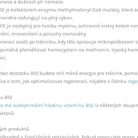
 únava a dušnost při námaze.
12 je kofaktorem enzymu methylmalonyl-CoA mutázy, která se
chondrie nefungují na plný výkon.
B12 je nezbytný pro tvorbu myelinu, ochranné vrstvy kolem ner
nění, mravenčení a poruchy rovnováhy.
eneraci svalů po tréninku, kdy tělo opravuje mikropoškození s
 pomáhá přeměňovat homocystein na methionin. Vysoký homo
ní.
 bez dostatku B12 budete mít méně energie pro trénink, pomale
íce o tom, jak optimalizovat regeneraci, najdete v článku
rege
tu B12
ce má suboptimální hladinu vitamínu B12
. U některých skupin 
aktorů:
ných produktů
 výhradně v živočišných potravinách. Pokud omezujete maso, 