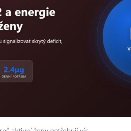
oč aktivní ženy potřebují víc