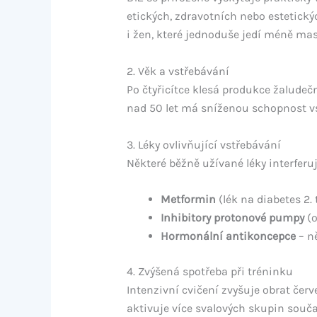
etických, zdravotních nebo estetickýc
i žen, které jednoduše jedí méně mas
2. Věk a vstřebávání
Po čtyřicítce klesá produkce žaludečn
nad 50 let má sníženou schopnost vst
3. Léky ovlivňující vstřebávání
Některé běžně užívané léky interferuj
Metformin
(lék na diabetes 2.
Inhibitory protonové pumpy
(o
Hormonální antikoncepce
– ně
4. Zvýšená spotřeba při tréninku
Intenzivní cvičení zvyšuje obrat čer
aktivuje více svalových skupin souča