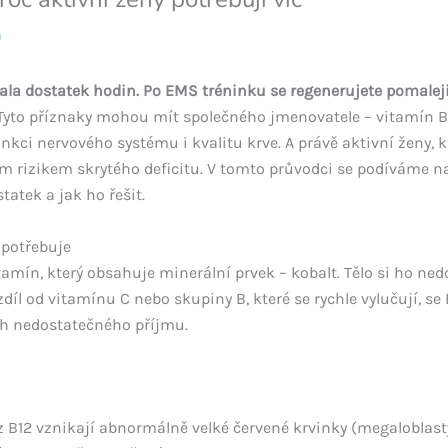
a
pala dostatek hodin. Po EMS tréninku se regenerujete pomaleji
yto příznaky mohou mít společného jmenovatele – vitamín B12
kci nervového systému i kvalitu krve. A právě aktivní ženy, kt
m rizikem skrytého deficitu. V tomto průvodci se podíváme na 
tatek a jak ho řešit.
 potřebuje
tamín, který obsahuje minerální prvek – kobalt. Tělo si ho ne
íl od vitamínu C nebo skupiny B, které se rychle vylučují, se B
ch nedostatečného příjmu.
z B12 vznikají abnormálně velké červené krvinky (megaloblast