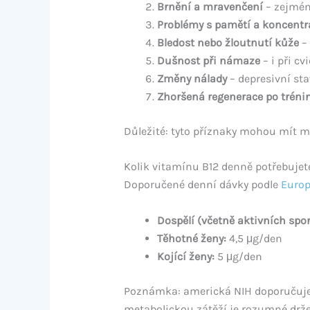
Brnění a mravenčení
– zejmén
Problémy s pamětí a koncentr
Bledost nebo žloutnutí kůže
– 
Dušnost při námaze
– i při c
Změny nálady
– depresivní sta
Zhoršená regenerace po tréni
Důležité: tyto příznaky mohou mít mno
Kolik vitamínu B12 denně potřebujet
Doporučené denní dávky podle
Europ
Dospělí (včetně aktivních spo
Těhotné ženy:
4,5 μg/den
Kojící ženy:
5 μg/den
Poznámka: americká NIH doporučuje ni
metabolickou zátěží je rozumné držet