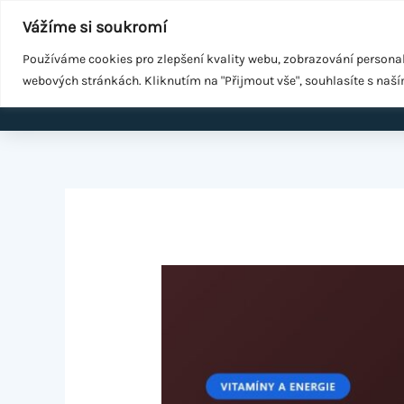
Přeskočit
Součást
WeGrow Group
Vážíme si soukromí
na
Malé změny ke zdraví
obsah
Používáme cookies pro zlepšení kvality webu, zobrazování persona
webových stránkách. Kliknutím na "Přijmout vše", souhlasíte s naš
Domů
EMS k