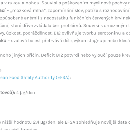
a v rukou a nohou. Souvisí s poškozením myelinové pochvy n
ací
– „mozková mlha”, zapomínání slov, potíže s rozhodován
způsobené anémií z nedostatku funkčních červených krvinek
vičení, které dříve zvládala bez problémů. Souvisí s omezeným 
vy, úzkost, podrážděnost. B12 ovlivňuje tvorbu serotoninu a 
nku
– svalová bolest přetrvává déle, výkon stagnuje nebo klesá
ho jiných příčin. Deficit B12 potvrdí nebo vyloučí pouze krev
e
ean Food Safety Authority (EFSA)
:
rtovců):
4 μg/den
žší hodnotu 2,4 μg/den, ale EFSA zohledňuje novější data o v
 se vyšší hranice.