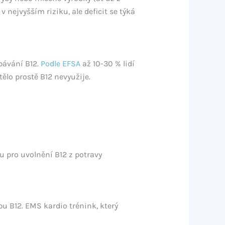
 nejvyšším riziku, ale deficit se týká
ebávání B12.
Podle EFSA
až 10-30 % lidí
ělo prostě B12 nevyužije.
u pro uvolnění B12 z potravy
bu B12. EMS kardio trénink, který