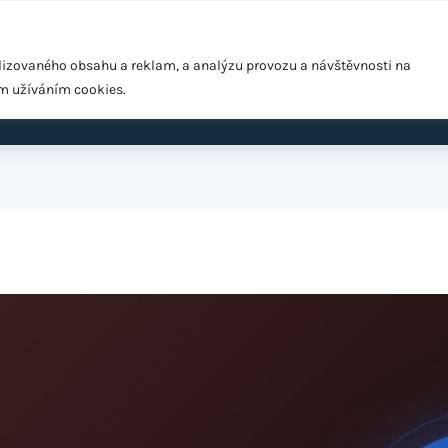
Pražská 1279/18, Praha 10 – Hostivař, 102 00
lizovaného obsahu a reklam, a analýzu provozu a návštěvnosti na
ím užíváním cookies.
ardio
EMS Easy Shape
Výživové poradenství
Cen