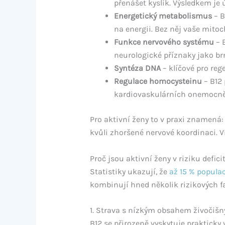
přenášet kyslík. Výsledkem je
Energetický metabolismus
– B
na energii. Bez něj vaše mito
Funkce nervového systému
– 
neurologické příznaky jako br
Syntéza DNA
– klíčové pro reg
Regulace homocysteinu
– B12
kardiovaskulárních onemocně
Pro aktivní ženy to v praxi znamená:
kvůli zhoršené nervové koordinaci. V
Proč jsou aktivní ženy v riziku defici
Statistiky ukazují, že
až 15 % popula
kombinují hned několik rizikových f
1. Strava s nízkým obsahem živočiš
B12 se přirozeně vyskytuje prakticky